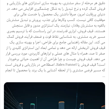
دقیق هر مرحله از سفر مشتری، به بهینه سازی استراتژی های بازاریابی و
فروش کمک کرده و نرخ تبدیل را به شکل چشمگیری افزایش می دهد. در
دنیای پررقابت امروز، صرفاً داشتن یک محصول یا خدمت عالی برای
موفقیت کافی نیست. کسب وکارها برای جذب، پرورش و تبدیل مشتریان
بالقوه به مشتریان وفادار، نیازمند یک استراتژی مدون و قابل سنجش
هستند. قیف فروش، ابزاری قدرتمند در این راستاست که با ترسیم بصری
مسیر خرید مشتری، به شناسایی نقاط قوت و ضعف فرآیند فروش کمک
می کند. این مقاله راهنمایی جامع برای طراحی، اجرا و بهینه سازی یک
قیف فروش اثربخش ارائه می دهد و تمامی ابعاد این استراتژی کلیدی را از
صفر تا صد، همراه با مثال های عملی و ابزارهای کاربردی، مورد بررسی قرار
می دهد. قیف فروش چیست و چرا طراحی آن از اهمیت حیاتی برخوردار
است؟ قیف فروش یا Sales Funnel، اصطلاحی در بازاریابی و فروش است
که مسیر فرضی مشتری را از لحظه آشنایی با یک برند یا محصول تا انجام
…