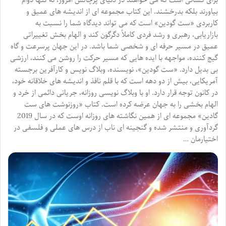
برای کسانی است که می خواهند در دنیای پرچالش امروز، نه تنها دوام
بیاورند بلکه بدرخشند. این کتاب مجموعه ای از اندیشه های عمیق و
کاربردی «ست گودین» است که می تواند دیدگاه شما را نسبت به
بازاریابی، رهبری و رشد فردی کاملاً دگرگون کند و الهام بخش تغییراتی
عمیق در مسیر حرفه ای و شخصی شما باشد. در این جهان پرسرعت و گاه
گیج کننده، مواجهه با ایده هایی که مسیر حرکت را روشن می کنند، ارزشی
بی بدیل دارد. «ست گودین»، نویسنده، وبلاگ نویس و کارآفرین برجسته
آمریکایی، بیش از دو دهه است که با قلم نافذ و اندیشه های خلاقانه خود،
در کانون توجه قرار دارد. او با وبلاگ نویسی روزانه، جریانی دائمی از خرد و
الهام بخشی را به جهان عرضه کرده است. کتاب «روزنوشت های ست
گادین» مجموعه ای از همین نگاشته های روزانه اوست که در سال 2019
گردآوری و منتشر شده و گنجینه ای ناب از درس های عملی و فلسفی در
اختیارمان …