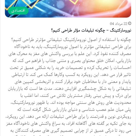
اقتصادی
22 مرداد 04
نورومارکتینگ – چگونه تبلیغات مؤثر طراحی کنیم؟
چگونه با استفاده از اصول نورومارکتینگ تبلیغاتی مؤثرتر طراحی کنیم؟
برای طراحی تبلیغاتی مؤثرتر با اصول نورومارکتینگ، باید به ناخودآگاه
مصرف کننده نفوذ کرد. این علم با بررسی واکنش های مغز به محرک های
بازاریابی، امکان خلق محتوای بصری و متنی جذاب را فراهم می کند که
احساسات را تحریک کرده و تصمیمات خرید را به شکلی عمیق تر تحت
تاثیر قرار می دهد. این رویکرد به کسب وکارها کمک می کند تا ارتباطی
پایدار و معنی دار با مخاطبان خود برقرار کنند و اثربخشی کمپین های
تبلیغاتی را به شکل چشمگیری افزایش دهند. مدت ها است که بازاریابان
برای درک و پیش بینی رفتار مشتریان تلاش می کنند، اما اغلب با
محدودیت های روش های سنتی مواجه بوده اند. با ظهور نورومارکتینگ،
پلی میان علم عصب شناسی و دنیای بازاریابی شکل گرفته است که
رویکردی نوین و قدرتمند را برای طراحی تبلیغات ارائه می دهد. این رویکرد،
به جای تکیه بر گفته های آگاهانه افراد، به سراغ واکنش های ناخودآگاه مغز
می رود تا درکی عمیق تر از چرایی تصمیم گیری های مصرف کنندگان به