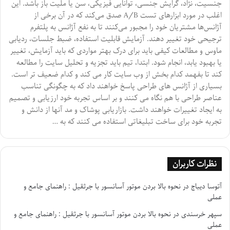
جنسیت، نژاد، گرایش جنسی، توانایی فیزیکی، سن یا ملیت باز باشد. این
اغلب در مورد ابزارهای تست A/B صدق می‌کند که در آن برخی از
آژانس‌ها مشتریان خود را مجبور می‌کنند تا به نفع آژانس به پلتفرم
ترجیحی خود تغییر دهند. آزمایش قابلیت استفاده، ضبط جلسات، ردیابی
ماوس و مطالعات کیفی باید برای درک بهتر مواردی که باید آزمایش، تغییر
یا بهبود یابد، انجام شود. ابتدا، تیم باید تجزیه و تحلیل سایت را مطالعه
کند تا بفهمد کدام بخش از وب سایت کار می کند و کدام ضعیف تر است.
بسیاری از آژانس های طراحی پاسخ خواهند داد که به چگونگی تناسب
عناصر طراحی با هم نگاه می کنند و بر اساس تجربه خود ارزیابی و تصمیم
به ایجاد تغییرات خواهند داشت. بازاریابی پوشاک و مد آنها از دانش و
تجربه خود برای ساخت تبلیغاتی استفاده می کنند که به …
نظرات کاربران
آتوسا دیباج
در
نحوه بالا بردن موتور آسانسور با جرثقیل : راهنمای جامع و
عملی
سپهر خرسندی
در
نحوه بالا بردن موتور آسانسور با جرثقیل : راهنمای جامع و
عملی