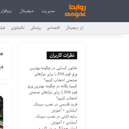
مدیریت
دیجیتال
نرم‌افزار
ارز دیجیتال
اقتصادی
پزشکی
تکنولوژی
فیل
نظرات کاربران
دی
خاتون کسایی
در
چگونه بهترین
ورق فوم EVA را برای نیازهای
صنعتی انتخاب کنیم؟
کیمیا یگانه
در
چگونه بهترین ورق
فوم EVA را برای نیازهای صنعتی
انتخاب کنیم؟
فربد قاسمی
در
نصب سینک
آبشاری + آموزش
سایه ثابتی
در
نصب سینک
آبشاری + آموزش
آرمان جهانگیری
در
کاربرد