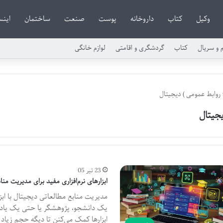
وکیل
کتاب
داروخانه
پوست
صنعت
ساختمان
اینس
م و سریال
کتاب
گردشگری و اقامتی
لوازم خانگی
روابط عمومی
)
دیجیتال
جیتال
23 تیر 05
ابزارهای نرم‌افزاری مفید برای مدیریت من
مدیریت منابع مطالعاتی دیجیتال با ابزا
یک دانشجو، پژوهشگر یا حتی یک یادگ
ابزارها کمک می‌کنن تا دیگه حجم زیاد 