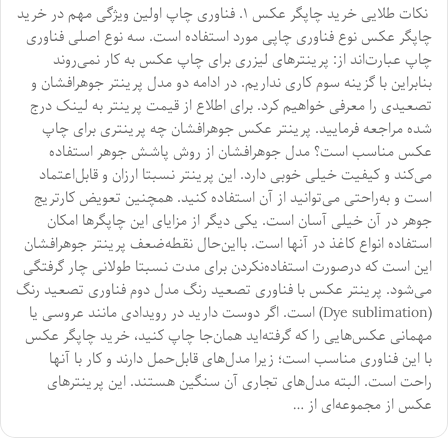
نکات طلایی خرید چاپگر عکس ۱. فناوری چاپ اولین ویژگی مهم در خرید
چاپگر عکس نوع فناوری چاپی مورد استفاده است. سه نوع اصلی فناوری
چاپ عبارت‌اند از: پرینترهای لیزری برای چاپ عکس به کار نمی‌روند
بنابراین با گزینه سوم کاری نداریم. در ادامه دو مدل پرینتر جوهرافشان و
تصعیدی را معرفی خواهیم کرد. برای اطلاع از قیمت پرینتر به لینک درج
شده مراجعه فرمایید. پرینتر عکس جوهرافشان چه پرینتری برای چاپ
عکس مناسب است؟ مدل جوهرافشان از روش پاشش جوهر استفاده
می‌کند و کیفیت خیلی خوبی دارد. این پرینتر نسبتا ارزان و قابل‌اعتماد
است و به‌راحتی می‌توانید از آن استفاده کنید. همچنین تعویض کارتریج
جوهر در آن خیلی آسان است. یکی دیگر از مزایای این چاپگرها امکان
استفاده انواع کاغذ در آنها است. بااین‌حال نقطه‌ضعف پرینتر جوهرافشان
این است که درصورت استفاده‌نکردن برای مدت نسبتا طولانی چار گرفتگی
می‌شود. پرینتر عکس با فناوری تصعید رنگ مدل دوم فناوری تصعید رنگ
(Dye sublimation) است. اگر دوست دارید در رویدادی مانند عروسی یا
مهمانی عکس‌هایی را که گرفته‌اید همان‌جا چاپ کنید، خرید چاپگر عکس
با این فناوری مناسب است؛ زیرا مدل‌های قابل‌حمل دارند و کار با آنها
راحت است. البته مدل‌های تجاری آن سنگین هستند. این پرینترهای
عکس از مجموعه‌ای از …