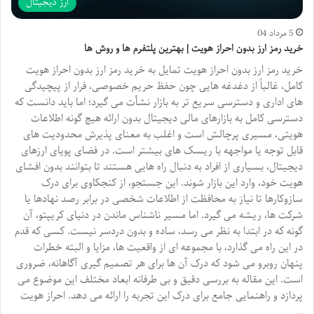
ارز دیجیتال
5 مرداد 04
خرید رمز ارز بدون احراز هویت | بهترین پلتفرم ها و روش ها
خرید رمز ارز بدون احراز هویت تمایل به خرید رمز ارز بدون احراز هویت
کامل، غالباً از دغدغه هایی چون حفظ حریم خصوصی، فرار از پیچیدگی
های اداری و دسترسی سریع تر به بازار نشأت می گیرد؛ اما باید دانست که
دسترسی کامل به بازارهای مالی دیجیتال بدون ارائه هیچ گونه اطلاعات
هویتی، مسیری پرچالش است و اغلب به معنای پذیرش محدودیت های
قابل توجه یا مواجهه با ریسک های بیشتر است. در فضای پویای ارزهای
دیجیتال، بسیاری از افراد به دنبال راه هایی هستند تا بتوانند بدون افشای
هویت خود، وارد این بازار شوند. این جستجو، از کنجکاوی برای درک
سازوکارها تا نیاز به محافظت از اطلاعات شخصی در برابر رصد نهادها یا
شرکت ها، ریشه می گیرد. اما مسیر ناشناس ماندن در دنیای کریپتو، آن
گونه که در ابتدا به نظر می رسد، ساده و بدون دردسر نیست. کسی که قدم
در این راه می گذارد، با مجموعه ای از واقعیت ها، مزایا و البته خطرات
پنهان روبرو می شود که درک آن ها برای هر تصمیم گیری آگاهانه، ضروری
است. این مقاله به بررسی دقیق و بی طرفانه ابعاد مختلف این موضوع می
پردازد و راهنمایی جامع برای درک این تجربه را ارائه می دهد. احراز هویت
…