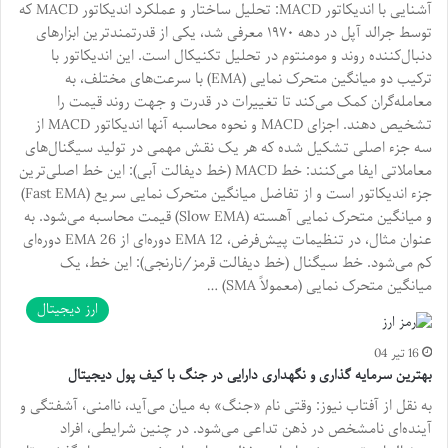
آشنایی با اندیکاتور MACD: تحلیل ساختار و عملکرد اندیکاتور MACD که
توسط جرالد آپل در دهه ۱۹۷۰ معرفی شد، یکی از قدرتمندترین ابزارهای
دنبال‌کننده روند و مومنتوم در تحلیل تکنیکال است. این اندیکاتور با
ترکیب دو میانگین متحرک نمایی (EMA) با سرعت‌های مختلف، به
معامله‌گران کمک می‌کند تا تغییرات در قدرت و جهت روند قیمت را
تشخیص دهند. اجزای MACD و نحوه محاسبه آنها اندیکاتور MACD از
سه جزء اصلی تشکیل شده که هر یک نقش مهمی در تولید سیگنال‌های
معاملاتی ایفا می‌کنند: خط MACD (خط دیفالت آبی): این خط اصلی‌ترین
جزء اندیکاتور است و از تفاضل میانگین متحرک نمایی سریع (Fast EMA)
و میانگین متحرک نمایی آهسته (Slow EMA) قیمت محاسبه می‌شود. به
عنوان مثال، در تنظیمات پیش‌فرض، EMA 12 دوره‌ای از EMA 26 دوره‌ای
کم می‌شود. خط سیگنال (خط دیفالت قرمز/نارنجی): این خط، یک
میانگین متحرک نمایی (معمولاً SMA) …
ارز دیجیتال
16 تیر 04
بهترین سرمایه گذاری و نگهداری دارایی در جنگ با کیف پول دیجیتال
به نقل از آفتاب نیوز: وقتی نام «جنگ» به میان می‌آید، ناامنی، آشفتگی و
آینده‌ای نامشخص در ذهن تداعی می‌شود. در چنین شرایطی، افراد