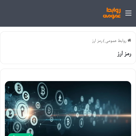
منو
روابط عمومی
)
رمز ارز
رمز ارز