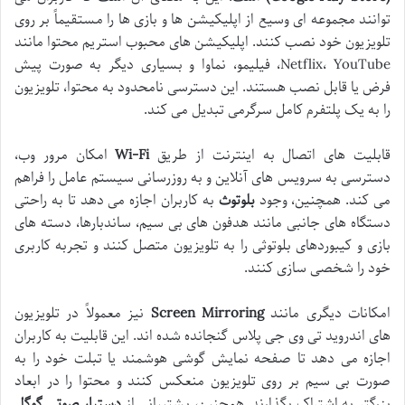
توانند مجموعه ای وسیع از اپلیکیشن ها و بازی ها را مستقیماً بر روی
تلویزیون خود نصب کنند. اپلیکیشن های محبوب استریم محتوا مانند
Netflix، YouTube، فیلیمو، نماوا و بسیاری دیگر به صورت پیش
فرض یا قابل نصب هستند. این دسترسی نامحدود به محتوا، تلویزیون
را به یک پلتفرم کامل سرگرمی تبدیل می کند.
قابلیت های اتصال به اینترنت از طریق
Wi-Fi
امکان مرور وب،
دسترسی به سرویس های آنلاین و به روزرسانی سیستم عامل را فراهم
می کند. همچنین، وجود
بلوتوث
به کاربران اجازه می دهد تا به راحتی
دستگاه های جانبی مانند هدفون های بی سیم، ساندبارها، دسته های
بازی و کیبوردهای بلوتوثی را به تلویزیون متصل کنند و تجربه کاربری
خود را شخصی سازی کنند.
امکانات دیگری مانند
Screen Mirroring
نیز معمولاً در تلویزیون
های اندروید تی وی جی پلاس گنجانده شده اند. این قابلیت به کاربران
اجازه می دهد تا صفحه نمایش گوشی هوشمند یا تبلت خود را به
صورت بی سیم بر روی تلویزیون منعکس کنند و محتوا را در ابعاد
بزرگتر به اشتراک بگذارند. همچنین، پشتیبانی از
دستیار صوتی گوگل