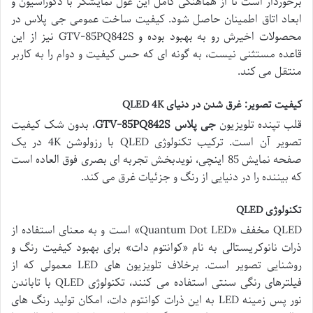
برخوردار است تا از هماهنگی کامل این غول نمایشگر با دکوراسیون و
ابعاد اتاق اطمینان حاصل شود. کیفیت ساخت عمومی جی پلاس در
محصولات اخیرش رو به بهبود بوده و GTV-85PQ842S نیز از این
قاعده مستثنی نیست، به گونه ای که حس کیفیت و دوام را به کاربر
منتقل می کند.
کیفیت تصویر: غرق شدن در دنیای QLED 4K
قلب تپنده تلویزیون
جی پلاس GTV-85PQ842S
، بدون شک کیفیت
تصویر آن است. ترکیب تکنولوژی QLED با رزولوشن 4K در یک
صفحه نمایش 85 اینچی، نویدبخش تجربه ای بصری فوق العاده است
که بیننده را در دنیایی از رنگ و جزئیات غرق می کند.
تکنولوژی QLED
QLED مخفف «Quantum Dot LED» است و به معنای استفاده از
ذرات نانوکریستالی به نام «کوانتوم دات» برای بهبود کیفیت رنگ و
روشنایی تصویر است. برخلاف تلویزیون های LED معمولی که از
فیلترهای رنگی سنتی استفاده می کنند، تکنولوژی QLED با تاباندن
نور پس زمینه LED به این ذرات کوانتوم دات، امکان تولید رنگ های