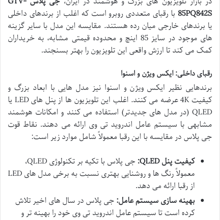
در بازار تلویزیون های بزرگ و هوشمند در ایران،
جی پلاس GTV-
85PQ842S
با رقبای متعددی روبرو است که اغلب از برندهای داخلی
یا برندهای خارجی میان رده هستند. مقایسه این مدل با سایر گزینه
های موجود در سایز 85 اینچ و محدوده قیمتی مشابه، به خریداران
کمک می کند تا ارزش واقعی این تلویزیون را بهتر بسنجند.
رقبای داخلی: ایکس ویژن و اسنوا
برندهایی نظیر ایکس ویژن و اسنوا نیز مدل هایی با ابعاد بزرگ و
کیفیت 4K عرضه می کنند. اغلب این تلویزیون ها از پنل های LED یا
QLED (در مدل های جدیدتر) استفاده می کنند و امکانات هوشمند
مشابهی با سیستم عامل اندروید تی وی ارائه می دهند. نقاط قوت
جی پلاس در مقایسه با این رقبا معمولاً شامل موارد زیر است:
کیفیت پنل QLED:
جی پلاس با تکیه بر تکنولوژی QLED،
معمولاً رنگ ها و روشنایی بهتری نسبت به برخی مدل های LED
از رقبا ارائه می دهد.
بهینه سازی سیستم عامل:
جی پلاس در سال های اخیر تلاش
کرده است تا سیستم عامل اندروید تی وی خود را بهینه تر و