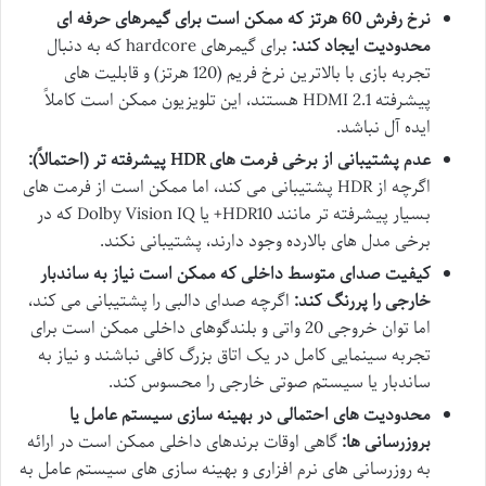
نرخ رفرش 60 هرتز که ممکن است برای گیمرهای حرفه ای
محدودیت ایجاد کند:
برای گیمرهای hardcore که به دنبال
تجربه بازی با بالاترین نرخ فریم (120 هرتز) و قابلیت های
پیشرفته HDMI 2.1 هستند، این تلویزیون ممکن است کاملاً
ایده آل نباشد.
عدم پشتیبانی از برخی فرمت های HDR پیشرفته تر (احتمالاً):
اگرچه از HDR پشتیبانی می کند، اما ممکن است از فرمت های
بسیار پیشرفته تر مانند HDR10+ یا Dolby Vision IQ که در
برخی مدل های بالارده وجود دارند، پشتیبانی نکند.
کیفیت صدای متوسط داخلی که ممکن است نیاز به ساندبار
خارجی را پررنگ کند:
اگرچه صدای دالبی را پشتیبانی می کند،
اما توان خروجی 20 واتی و بلندگوهای داخلی ممکن است برای
تجربه سینمایی کامل در یک اتاق بزرگ کافی نباشند و نیاز به
ساندبار یا سیستم صوتی خارجی را محسوس کند.
محدودیت های احتمالی در بهینه سازی سیستم عامل یا
بروزرسانی ها:
گاهی اوقات برندهای داخلی ممکن است در ارائه
به روزرسانی های نرم افزاری و بهینه سازی های سیستم عامل به