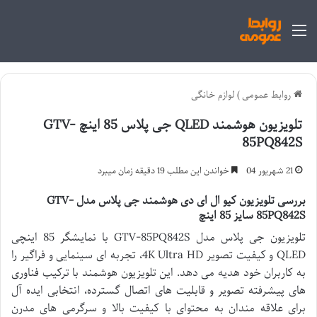
منو
روابط عمومی
)
لوازم خانگی
تلویزیون هوشمند QLED جی پلاس 85 اینچ GTV-
85PQ842S
21 شهریور 04
خواندن این مطلب 19 دقیقه زمان میبرد
بررسی تلویزیون کیو ال ای دی هوشمند جی پلاس مدل GTV-
85PQ842S سایز 85 اینچ
تلویزیون جی پلاس مدل GTV-85PQ842S با نمایشگر 85 اینچی
QLED و کیفیت تصویر 4K Ultra HD، تجربه ای سینمایی و فراگیر را
به کاربران خود هدیه می دهد. این تلویزیون هوشمند با ترکیب فناوری
های پیشرفته تصویر و قابلیت های اتصال گسترده، انتخابی ایده آل
برای علاقه مندان به محتوای با کیفیت بالا و سرگرمی های مدرن