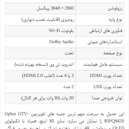
رزولوشن
2160 × 3840 پیکسل
نوع پایه
رومیزی (قابلیت نصب دیواری)
فناوری های ارتباطی
بلوتوث، Wi-Fi
استانداردهای صوتی
Dolby Audio
نوع صفحه
تخت
سیستم عامل هوشمند
اندروید تی وی (نسخه بهینه شده)
تعداد پورت HDMI
3 یا 4 عدد (اغلب HDMI 2.0)
تعداد پورت USB
2 عدد
توان خروجی صدا
20 وات (10 وات برای هر کانال)
این جدول به سرعت مهم ترین جنبه های تلویزیون Gplus GTV-
85PQ842S را نمایان می سازد. سایز 85 اینچ، همراه با تکنولوژی
QLED و رزولوشن 4K، نشان دهنده تمرکز بر تجربه بصری فراگیر