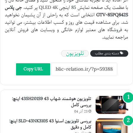
اگر آماده اید تا تجربه تماشای خود را متحول کنید و فضای خانه تان را
با عظمت یک صفحه نمایش 85 اینچی QLED 4K پر کنید،
جی پلاس
GTV-85PQ842S
انتخابی است که به راحتی از آن پشیمان نخواهید
شد. برای مشاهده قیمت های روز و کسب اطلاعات بیشتر، می توانید
به فروشگاه های معتبر لوازم خانگی و وبسایت های فروش آنلاین
مراجعه نمایید.
تلویزیون
دسته بندی مطلب
Copy URL
تلویزیون هوشمند شهاب 43SH201S9 43 اینچ:
بررسی کامل
23 آذر 04
بررسی تلویزیون اسنوا SLD-43NK310S 43 اینچ:
کامل و دقیق