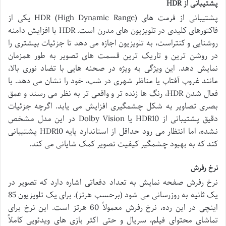
پشتیبانی از HDR
پشتیبانی از فرمت های HDR (High Dynamic Range) یکی از
فاکتورهای کلیدی در تلویزیون های مدرن است. HDR با افزایش دامنه
روشنایی و کنتراست، به تلویزیون اجازه می دهد تا جزئیات بیشتری را
در روشن ترین و تاریک ترین قسمت های تصویر به طور همزمان
نمایش دهد. این ویژگی به ویژه در صحنه هایی با تضاد نوری بالا،
مانند غروب آفتاب یا مناظر شهری در شب، خود را نشان می دهد. با
فعال شدن HDR، رنگ ها زنده تر و واقعی تر به نظر می رسند و عمق
بصری تصاویر به شکل چشمگیری افزایش می یابد. اگرچه جزئیات
دقیق پشتیبانی از HDR10 یا Dolby Vision در این مدل مشخص
نشده، اما انتظار می رود حداقل از استاندارد پایه HDR10 پشتیبانی
کند که به بهبود چشمگیر کیفیت تصویر کمک شایانی می کند.
نرخ رفرش
نرخ رفرش صفحه نمایش به تعداد دفعاتی اشاره دارد که تصویر در
یک ثانیه به روزرسانی می شود (برحسب هرتز). برای یک تلویزیون 85
اینچی در این رده، نرخ رفرش معمولاً 60 هرتز است. این نرخ برای
تماشای محتوای فیلم، سریال و حتی اکثر بازی های ویدئویی کاملاً