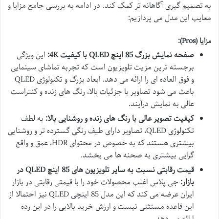
به تصمیم گیری آگاهانه تر کمک کند. در ادامه به بررسی جامع مزایا و
معایب این مدل می پردازیم:
مزایا (Pros):
صفحه نمایش بزرگ 85 اینچ QLED با کیفیت 4K:
این ویژگی
برجسته ترین مزیت تلویزیون است که تجربه تماشای سینمایی
و فوق العاده ای را ارائه می دهد. ابعاد بزرگ و تکنولوژی QLED
باعث می شود تصاویر با جزئیات بالا، رنگ های زنده و کنتراست
عالی به نمایش درآیند.
کیفیت تصویر عالی با رنگ های زنده و روشنایی بالا:
به لطف
تکنولوژی QLED، تصاویر دارای طیف رنگی گسترده تر و روشنایی
بیشتری هستند که به خصوص در محتوای HDR، عمق و واقع
گرایی بیشتری به صحنه ها می بخشد.
قیمت رقابتی نسبت به سایر تلویزیون های 85 اینچ QLED در
بازار:
جی پلاس اغلب محصولات خود را با قیمتی رقابتی در بازار
ایران عرضه می کند که این مدل 85 اینچی QLED نیز احتمالا از
این قاعده مستثنی نیست و ارزش خرید بالایی را در این رده
ارائه می دهد.