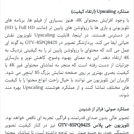
عملکرد Upscaling (ارتقاء کیفیت)
با وجود افزایش محتوای 4K، هنوز بسیاری از فیلم ها، برنامه های
تلویزیونی و بازی ها با رزولوشن های پایین تر (مانند Full HD یا HD)
در دسترس هستند. در اینجا، قابلیت Upscaling تلویزیون نقش
حیاتی ایفا می کند. پردازشگر تصویر در GTV-85PQ842S به گونه ای
عمل می کند که محتوای با رزولوشن پایین تر را به کیفیتی نزدیک به
4K ارتقاء دهد. این به معنای بهبود وضوح، کاهش نویز و بازسازی
جزئیات از دست رفته است که منجر به تماشای محتوای غیر 4K با
کیفیت بصری بهتری بر روی صفحه نمایش بزرگ 85 اینچی می شود.
کاربران این تلویزیون می توانند با خیال راحت انواع محتوا را با کیفیت
های مختلف تماشا کنند و از عملکرد هوشمند Upscaling بهره مند
شوند.
عملکرد صوتی: فراتر از شنیدن
تصویر عالی بدون صدای قدرتمند و فراگیر، تجربه ای ناقص خواهد بود.
تلویزیون جی پلاس GTV-85PQ842S
نیز در کنار کیفیت تصویر
چشمگیر خود، به جنبه صوتی نیز توجه داشته است تا تماشای محتوا