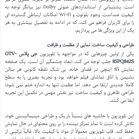
است. پشتیبانی از استانداردهای صوتی Dolby نیز بیانگر توجه به
کیفیت صداست. وجود بلوتوث و Wi-Fi امکانات ارتباطی گسترده ای
را برای کاربران فراهم می کند، که در ادامه به تفصیل بیشتری به هر
یک از این ویژگی ها می پردازیم.
طراحی و کیفیت ساخت: نمایی از عظمت و ظرافت
یکی از اولین چیزهایی که در مواجهه با تلویزیون
جی پلاس GTV-
85PQ842S
جلب توجه می کند، ابعاد چشمگیر آن است. یک صفحه
نمایش 85 اینچی در فضای خانه، بی شک نقطه کانونی هر سالن
نشیمن یا اتاق تماشای فیلم خواهد بود و تجربه بصری را به سطح
کاملاً جدیدی ارتقا می دهد. اما عظمت تنها به اندازه ختم نمی شود؛
طراحی ظاهری و کیفیت ساخت نیز نقش مهمی در تکمیل این تجربه
ایفا می کنند.
این تلویزیون با حاشیه های نسبتاً باریک و طراحی مینیمالیستی خود،
تلاش کرده است تا تمام تمرکز بیننده را بر روی محتوای در حال نمایش
حفظ کند. قاب تلویزیون معمولاً از مواد با کیفیت بالا، غالباً ترکیبی از