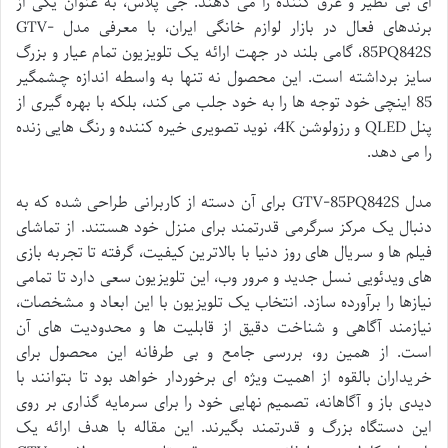
ای بی نظیر و غرق کننده را می دهند. جی پلاس، به عنوان یکی از
برندهای فعال در بازار لوازم خانگی ایران، با معرفی مدل GTV-
85PQ842S، گامی بلند در جهت ارائه یک تلویزیون تمام عیار و بزرگ
سایز برداشته است. این محصول نه تنها به واسطه اندازه چشمگیر
85 اینچی خود توجه ها را به خود جلب می کند، بلکه با بهره گیری از
پنل QLED و رزولوشن 4K، نوید تصویری خیره کننده و رنگ هایی زنده
را می دهد.
مدل GTV-85PQ842S برای آن دسته از کاربرانی طراحی شده که به
دنبال یک مرکز سرگرمی قدرتمند برای منزل خود هستند. از تماشای
فیلم ها و سریال های روز دنیا با بالاترین کیفیت، گرفته تا تجربه بازی
های ویدئویی نسل جدید و مرور وب، این تلویزیون سعی دارد تا تمامی
نیازها را برآورده سازد. انتخاب یک تلویزیون با این ابعاد و مشخصات،
نیازمند آگاهی و شناخت دقیق از قابلیت ها و محدودیت های آن
است. از همین رو، بررسی جامع و بی طرفانه این محصول برای
خریداران بالقوه از اهمیت ویژه ای برخوردار خواهد بود تا بتوانند با
دیدی باز و آگاهانه، تصمیم نهایی خود را برای سرمایه گذاری بر روی
این دستگاه بزرگ و قدرتمند بگیرند. این مقاله با هدف ارائه یک