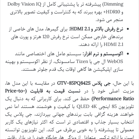
Dimming) پیشرفته تر یا پشتیبانی کامل از Dolby Vision IQ
و HDR10+ بهره ببرند که به کنتراست و کیفیت تصویر بالاتری
منجر می شود.
نرخ رفرش بالاتر و HDMI 2.1:
برای گیمرها، مدل های خاصی از
برندهای خارجی ممکن است نرخ رفرش 120 هرتز و پورت های
HDMI 2.1 را ارائه دهند.
اکوسیستم و نرم افزار:
سیستم عامل های اختصاصی مانند
WebOS ال جی یا Tizen سامسونگ، از نظر اکوسیستم و بهینه
سازی اپلیکیشن ها گاهی اوقات یک قدم جلوتر هستند.
با این حال،
جی پلاس GTV-85PQ842S
در مقایسه با این مدل ها،
مزیت اصلی خود را در
نسبت قیمت به قابلیت (Price-to-
Performance Ratio)
حفظ می کند. برای کاربرانی که به دنبال یک
تلویزیون 85 اینچی QLED 4K با کیفیت و هوشمند هستند اما نمی
خواهند هزینه گزافی بابت برندهای جهانی بپردازند، جی پلاس یک
انتخاب بسیار جذاب و اقتصادی تر است که اکثر نیازهای یک کاربر
معمولی تا پیشرفته را به خوبی برطرف می کند. این تلویزیون توانسته
است با ارائه ترکیبی متعادل از ویژگی ها، جایگاه خود را در بازار رقابتی