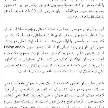
را لذت بخش تر کند. معمولاً تلویزیون های جی پلاس در این رده مجهز
به سیستم صوتی دو کاناله با توان خروجی کلی 20 وات هستند که هر
بلندگو 10 وات قدرت دارد.
این میزان توان خروجی صدا برای استفاده های روزمره، تماشای اخبار،
برنامه های تلویزیونی و حتی فیلم ها در فضاهای متوسط، کفایت می
کند و صدای واضحی را ارائه می دهد. اما نقطه قوت اصلی در بخش
صوتی این تلویزیون، پشتیبانی از استانداردهای صوتی
Dolby Audio
است. فناوری دالبی به بهبود کیفیت صدا، افزایش وضوح مکالمات و
ایجاد جلوه ای فراگیرتر کمک می کند. وقتی محتوایی با کدگذاری
دالبی پخش می شود، تلویزیون قادر است با پردازش پیشرفته، صدایی
غنی تر و عمیق تر را ارائه دهد که به واقعیت نزدیک تر است.
با این حال، برای افرادی که به دنبال یک تجربه صوتی واقعاً سینمایی
هستند، به ویژه در یک اتاق بزرگ که تلویزیون 85 اینچی در آن قرار
گرفته، ممکن است سیستم صوتی داخلی تلویزیون کاملاً کافی نباشد.
کیفیت صدا، اگرچه واضح و قابل قبول است، اما در زمینه عمق باس و
فراگیری فضایی ممکن است به پای سیستم های صوتی حرفه ای