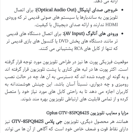
ارائه می دهد.
خروجی صدای اپتیکال (Optical Audio Out):
برای اتصال
تلویزیون به ساندبارها یا سیستم های صوتی قدیمی تر که ورودی
HDMI ندارند و ارائه صدای دیجیتال با کیفیت.
ورودی های آنالوگ (AV Input):
برای اتصال دستگاه های قدیمی
تر مانند دستگاه های پخش DVD یا کنسول های بازی قدیمی تر
که تنها از کابل های RCA پشتیبانی می کنند.
موقعیت فیزیکی پورت ها نیز در طراحی تلویزیون مورد توجه قرار گرفته
است. اکثر پورت ها در لبه های کناری یا پشت تلویزیون قرار گرفته اند
و به گونه ای چیده شده اند که دسترسی به آن ها، چه در حالت نصب
رومیزی و چه دیواری، نسبتاً آسان باشد. این چینش هوشمندانه به
کاربران اجازه می دهد تا به راحتی کابل های مورد نیاز خود را متصل
کرده و از تمامی قابلیت های ارتباطی تلویزیون بهره مند شوند.
مزایا و معایب تلویزیون Gplus GTV-85PQ842S
همانند هر محصول دیگری، تلویزیون
جی پلاس GTV-85PQ842S
نیز
دارای نقاط قوت و ضعف خاص خود است که آگاهی از آن ها می تواند