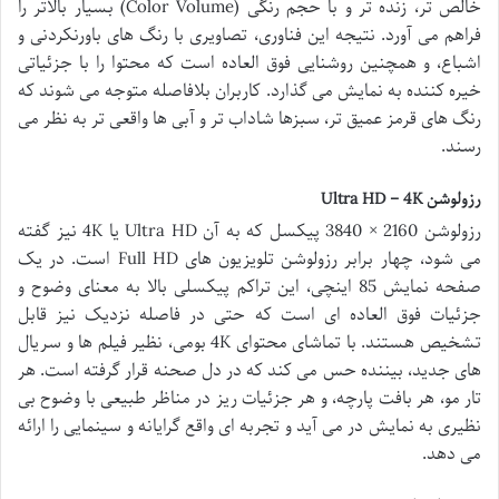
خالص تر، زنده تر و با حجم رنگی (Color Volume) بسیار بالاتر را
فراهم می آورد. نتیجه این فناوری، تصاویری با رنگ های باورنکردنی و
اشباع، و همچنین روشنایی فوق العاده است که محتوا را با جزئیاتی
خیره کننده به نمایش می گذارد. کاربران بلافاصله متوجه می شوند که
رنگ های قرمز عمیق تر، سبزها شاداب تر و آبی ها واقعی تر به نظر می
رسند.
رزولوشن Ultra HD – 4K
رزولوشن 2160 × 3840 پیکسل که به آن Ultra HD یا 4K نیز گفته
می شود، چهار برابر رزولوشن تلویزیون های Full HD است. در یک
صفحه نمایش 85 اینچی، این تراکم پیکسلی بالا به معنای وضوح و
جزئیات فوق العاده ای است که حتی در فاصله نزدیک نیز قابل
تشخیص هستند. با تماشای محتوای 4K بومی، نظیر فیلم ها و سریال
های جدید، بیننده حس می کند که در دل صحنه قرار گرفته است. هر
تار مو، هر بافت پارچه، و هر جزئیات ریز در مناظر طبیعی با وضوح بی
نظیری به نمایش در می آید و تجربه ای واقع گرایانه و سینمایی را ارائه
می دهد.