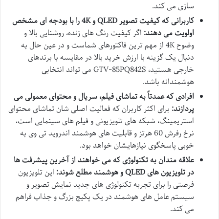
سازی می کند.
کاربرانی که کیفیت تصویر QLED و 4K را با بودجه ای مشخص
اولویت می دهند:
اگر کیفیت رنگ های زنده، روشنایی بالا و
وضوح 4K از مهم ترین فاکتورهای شماست و در عین حال به
دنبال یک گزینه با ارزش خرید بالا در مقایسه با برندهای
خارجی هستید، GTV-85PQ842S می تواند انتخابی
هوشمندانه باشد.
افرادی که عمدتاً به تماشای فیلم، سریال و محتوای معمولی می
پردازند:
برای اکثر کاربران که فعالیت اصلی شان تماشای محتوای
استریمینگ، شبکه های تلویزیونی و فیلم های سینمایی است،
نرخ رفرش 60 هرتز و قابلیت های هوشمند اندروید تی وی به
خوبی پاسخگوی نیازهایشان خواهد بود.
علاقه مندان به تکنولوژی که می خواهند از آخرین پیشرفت ها
در تلویزیون های QLED و هوشمند مطلع شوند:
این تلویزیون
فرصتی را برای تجربه تکنولوژی های جدید نمایش تصویر و
سیستم عامل های هوشمند در یک پکیج بزرگ و جذاب فراهم
می کند.