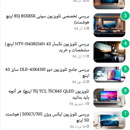
14 آذر 04
بررسی تخصصی تلویزیون سونی 85X85K (85 اینچ
هوشمند)
5 آذر 04
بررسی تلویزیون نکسار NTV-H43B214N 43 اینچ |
مشخصات و خرید
17 آبان 04
بررسی جامع تلویزیون دوو DLE-43K4310 سایز 43
اینچ
13 مهر 04
تلویزیون TCL 75C645 QLED (75 اینچ): هر آنچه
باید بدانید
1 شهریور 04
بررسی تلویزیون ایکس ویژن 50XCU705 | هوشمند
50 اینچ
31 مرداد 04