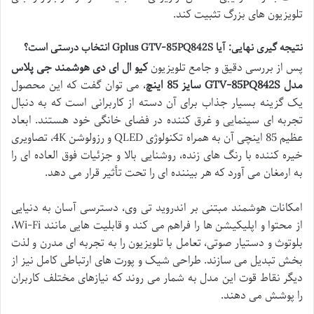
تلویزیون های بزرگ تثبیت کند.
نتیجه گیری نهایی: آیا Gplus GTV-85PQ842S انتخاب درستی است؟
پس از بررسی دقیق و جامع تلویزیون
کیو ال ای دی هوشمند جی پلاس
مدل GTV-85PQ842S سایز 85 اینچ
، می توان گفت که این محصول
یک گزینه بسیار جذاب برای آن دسته از کاربرانی است که به دنبال
تجربه ای سینمایی و غرق کننده در فضای خانگی خود هستند. ابعاد
عظیم 85 اینچی آن به همراه تکنولوژی QLED و رزولوشن 4K، تصاویری
خیره کننده با رنگ های زنده، روشنایی بالا و جزئیات فوق العاده ای را
به ارمغان می آورد که هر بیننده ای را تحت تأثیر قرار می دهد.
امکانات هوشمند مبتنی بر اندروید تی وی، دسترسی آسان به دنیایی
از محتوا و اپلیکیشن ها را فراهم می کند و قابلیت هایی مانند Wi-Fi،
بلوتوث و دستیار صوتی، تعامل با تلویزیون را به تجربه ای مدرن و لذت
بخش تبدیل می سازند. طراحی شیک و پورت های ارتباطی کامل نیز از
دیگر نقاط قوت این مدل به شمار می روند که نیازهای مختلف کاربران
را پوشش می دهند.