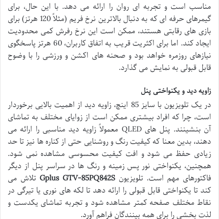
مناسب است و تجربه ای روان را ارائه می دهد. با این حال، برای
گیمرهای حرفه ای که به دنبال بالاترین نرخ فریم (مثلاً 120 هرتز) برای
بازی های رقابتی هستند، ممکن است این نرخ رفرش کمی محدودیت
ایجاد کند. اما برای اکثریت قریب به اتفاق کاربران، 60 هرتز پاسخگوی
نیازهای روزمره خواهد بود و صحنه های اکشن و ورزشی را با وضوح
قابل قبولی به نمایش می گذارد.
زاویه دید و یکنواختی پنل
در یک تلویزیون با سایز 85 اینچ، زاویه دید از اهمیت بالایی برخوردار
است، چرا که افراد بیشتری ممکن است از زوایای مختلف به تماشای
آن بنشینند. پنل های QLED معمولاً زاویه دید مناسبی را ارائه می
دهند، بدین معنا که کیفیت رنگ و روشنایی حتی از کناره ها نیز تا حد
زیادی حفظ می شود و افت کیفیت محسوسی مشاهده نمی شود.
همچنین، یکنواختی نور پس زمینه و رنگ ها در سراسر پنل از دیگر
فاکتورهای مهم است. تلویزیون
Gplus GTV-85PQ842S
تلاش می
کند تا یکنواختی قابل قبولی را ارائه دهد تا لکه های نوری یا تیرگی در
نقاط مختلف صفحه کمتر مشاهده شود و تجربه تماشای یکدست و
لذت بخشی را برای همه بینندگان فراهم آورد.