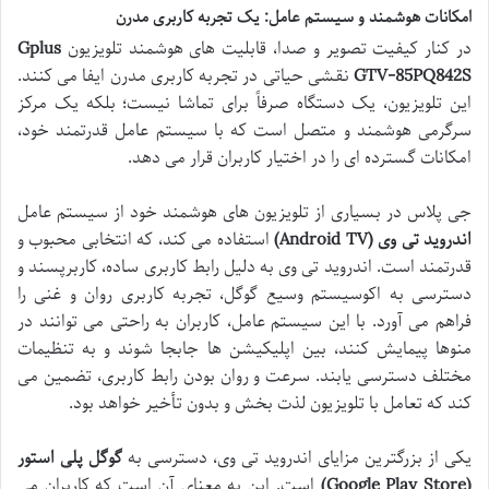
امکانات هوشمند و سیستم عامل: یک تجربه کاربری مدرن
در کنار کیفیت تصویر و صدا، قابلیت های هوشمند تلویزیون
Gplus
GTV-85PQ842S
نقشی حیاتی در تجربه کاربری مدرن ایفا می کنند.
این تلویزیون، یک دستگاه صرفاً برای تماشا نیست؛ بلکه یک مرکز
سرگرمی هوشمند و متصل است که با سیستم عامل قدرتمند خود،
امکانات گسترده ای را در اختیار کاربران قرار می دهد.
جی پلاس در بسیاری از تلویزیون های هوشمند خود از سیستم عامل
اندروید تی وی (Android TV)
استفاده می کند، که انتخابی محبوب و
قدرتمند است. اندروید تی وی به دلیل رابط کاربری ساده، کاربرپسند و
دسترسی به اکوسیستم وسیع گوگل، تجربه کاربری روان و غنی را
فراهم می آورد. با این سیستم عامل، کاربران به راحتی می توانند در
منوها پیمایش کنند، بین اپلیکیشن ها جابجا شوند و به تنظیمات
مختلف دسترسی یابند. سرعت و روان بودن رابط کاربری، تضمین می
کند که تعامل با تلویزیون لذت بخش و بدون تأخیر خواهد بود.
یکی از بزرگترین مزایای اندروید تی وی، دسترسی به
گوگل پلی استور
(Google Play Store)
است. این به معنای آن است که کاربران می