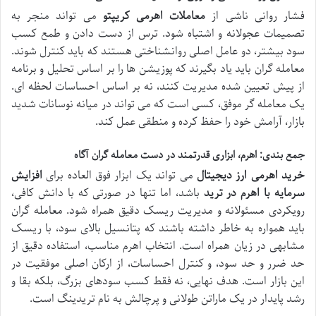
فشار روانی ناشی از
معاملات اهرمی کریپتو
می تواند منجر به
تصمیمات عجولانه و اشتباه شود. ترس از دست دادن و طمع کسب
سود بیشتر، دو عامل اصلی روانشناختی هستند که باید کنترل شوند.
معامله گران باید یاد بگیرند که پوزیشن ها را بر اساس تحلیل و برنامه
از پیش تعیین شده مدیریت کنند، نه بر اساس احساسات لحظه ای.
یک معامله گر موفق، کسی است که می تواند در میانه نوسانات شدید
بازار، آرامش خود را حفظ کرده و منطقی عمل کند.
جمع بندی: اهرم، ابزاری قدرتمند در دست معامله گران آگاه
خرید اهرمی ارز دیجیتال
می تواند یک ابزار فوق العاده برای
افزایش
سرمایه با اهرم در ترید
باشد، اما تنها در صورتی که با دانش کافی،
رویکردی مسئولانه و مدیریت ریسک دقیق همراه شود. معامله گران
باید همواره به خاطر داشته باشند که پتانسیل بالای سود، با ریسک
مشابهی در زیان همراه است. انتخاب اهرم مناسب، استفاده دقیق از
حد ضرر و حد سود، و کنترل احساسات، از ارکان اصلی موفقیت در
این بازار است. هدف نهایی، نه فقط کسب سودهای بزرگ، بلکه بقا و
رشد پایدار در یک ماراتن طولانی و پرچالش به نام تریدینگ است.