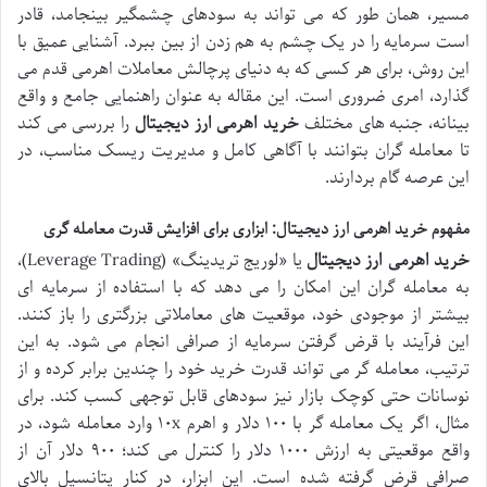
مسیر، همان طور که می تواند به سودهای چشمگیر بینجامد، قادر
است سرمایه را در یک چشم به هم زدن از بین ببرد. آشنایی عمیق با
این روش، برای هر کسی که به دنیای پرچالش معاملات اهرمی قدم می
گذارد، امری ضروری است. این مقاله به عنوان راهنمایی جامع و واقع
بینانه، جنبه های مختلف
خرید اهرمی ارز دیجیتال
را بررسی می کند
تا معامله گران بتوانند با آگاهی کامل و مدیریت ریسک مناسب، در
این عرصه گام بردارند.
مفهوم خرید اهرمی ارز دیجیتال: ابزاری برای افزایش قدرت معامله گری
خرید اهرمی ارز دیجیتال
یا «لوریج تریدینگ» (Leverage Trading)،
به معامله گران این امکان را می دهد که با استفاده از سرمایه ای
بیشتر از موجودی خود، موقعیت های معاملاتی بزرگتری را باز کنند.
این فرآیند با قرض گرفتن سرمایه از صرافی انجام می شود. به این
ترتیب، معامله گر می تواند قدرت خرید خود را چندین برابر کرده و از
نوسانات حتی کوچک بازار نیز سودهای قابل توجهی کسب کند. برای
مثال، اگر یک معامله گر با ۱۰۰ دلار و اهرم ۱۰x وارد معامله شود، در
واقع موقعیتی به ارزش ۱۰۰۰ دلار را کنترل می کند؛ ۹۰۰ دلار آن از
صرافی قرض گرفته شده است. این ابزار، در کنار پتانسیل بالای