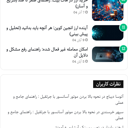
خرید ارز در هات بیت: راهنمای صفر تا صد (سریع
و آسان)
7 آذر 04
آینده ارز انجین کوین: هر آنچه باید بدانید (تحلیل و
پیش بینی)
9 آبان 04
امکان معامله غیر فعال شده: راهنمای رفع مشکل و
دلایل آن
8 آبان 04
نظرات کاربران
آتوسا دیباج
در
نحوه بالا بردن موتور آسانسور با جرثقیل : راهنمای جامع و
عملی
سپهر خرسندی
در
نحوه بالا بردن موتور آسانسور با جرثقیل : راهنمای جامع و
عملی
لبخند پایدار
در
نصب سینک آبشاری + آموزش