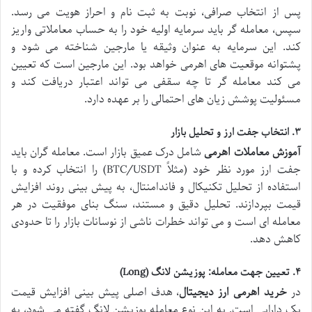
پس از انتخاب صرافی، نوبت به ثبت نام و احراز هویت می رسد.
سپس، معامله گر باید سرمایه اولیه خود را به حساب معاملاتی واریز
کند. این سرمایه به عنوان وثیقه یا مارجین شناخته می شود و
پشتوانه موقعیت های اهرمی خواهد بود. این مارجین است که تعیین
می کند معامله گر تا چه سقفی می تواند اعتبار دریافت کند و
مسئولیت پوشش زیان های احتمالی را بر عهده دارد.
۳. انتخاب جفت ارز و تحلیل بازار
آموزش معاملات اهرمی
شامل درک عمیق بازار است. معامله گران باید
جفت ارز مورد نظر خود (مثلاً BTC/USDT) را انتخاب کرده و با
استفاده از تحلیل تکنیکال و فاندامنتال، به پیش بینی روند افزایش
قیمت بپردازند. تحلیل دقیق و مستند، سنگ بنای موفقیت در هر
معامله ای است و می تواند خطرات ناشی از نوسانات بازار را تا حدودی
کاهش دهد.
۴. تعیین جهت معامله: پوزیشن لانگ (Long)
در
خرید اهرمی ارز دیجیتال
، هدف اصلی پیش بینی افزایش قیمت
یک دارایی است. به این نوع معامله پوزیشن لانگ گفته می شود، به