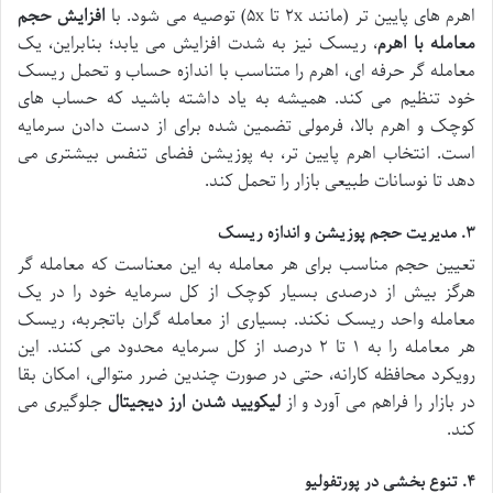
اهرم های پایین تر (مانند ۲x تا ۵x) توصیه می شود. با
افزایش حجم
معامله با اهرم
، ریسک نیز به شدت افزایش می یابد؛ بنابراین، یک
معامله گر حرفه ای، اهرم را متناسب با اندازه حساب و تحمل ریسک
خود تنظیم می کند. همیشه به یاد داشته باشید که حساب های
کوچک و اهرم بالا، فرمولی تضمین شده برای از دست دادن سرمایه
است. انتخاب اهرم پایین تر، به پوزیشن فضای تنفس بیشتری می
دهد تا نوسانات طبیعی بازار را تحمل کند.
۳. مدیریت حجم پوزیشن و اندازه ریسک
تعیین حجم مناسب برای هر معامله به این معناست که معامله گر
هرگز بیش از درصدی بسیار کوچک از کل سرمایه خود را در یک
معامله واحد ریسک نکند. بسیاری از معامله گران باتجربه، ریسک
هر معامله را به ۱ تا ۲ درصد از کل سرمایه محدود می کنند. این
رویکرد محافظه کارانه، حتی در صورت چندین ضرر متوالی، امکان بقا
در بازار را فراهم می آورد و از
لیکویید شدن ارز دیجیتال
جلوگیری می
کند.
۴. تنوع بخشی در پورتفولیو