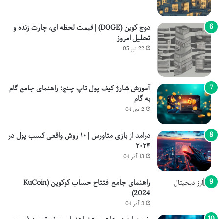
دوج کوین (DOGE) | قیمت لحظه ای، چارت زنده و
تحلیل امروز
22 تیر 05
آموزش شارژ کیف پول تاپ چنج: راهنمای جامع گام
به گام
2 دی 04
درامد از بازی متاورس | ۱۰ روش واقعی کسب پول در
۲۰۲۴
13 آذر 04
راهنمای جامع افتتاح حساب کوکوین (KuCoin
2024)
8 آذر 04