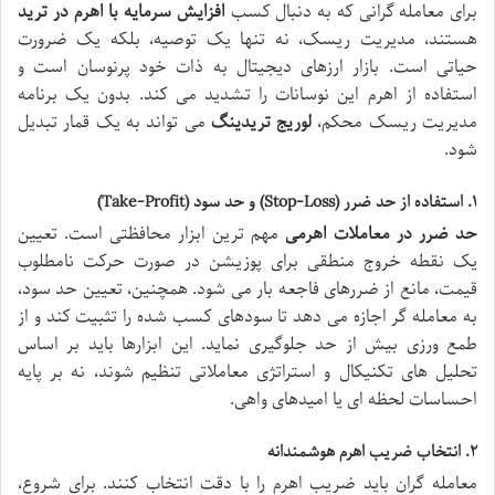
برای معامله گرانی که به دنبال کسب
افزایش سرمایه با اهرم در ترید
هستند، مدیریت ریسک، نه تنها یک توصیه، بلکه یک ضرورت
حیاتی است. بازار ارزهای دیجیتال به ذات خود پرنوسان است و
استفاده از اهرم این نوسانات را تشدید می کند. بدون یک برنامه
مدیریت ریسک محکم،
لوریج تریدینگ
می تواند به یک قمار تبدیل
شود.
۱. استفاده از حد ضرر (Stop-Loss) و حد سود (Take-Profit)
حد ضرر در معاملات اهرمی
مهم ترین ابزار محافظتی است. تعیین
یک نقطه خروج منطقی برای پوزیشن در صورت حرکت نامطلوب
قیمت، مانع از ضررهای فاجعه بار می شود. همچنین، تعیین حد سود،
به معامله گر اجازه می دهد تا سودهای کسب شده را تثبیت کند و از
طمع ورزی بیش از حد جلوگیری نماید. این ابزارها باید بر اساس
تحلیل های تکنیکال و استراتژی معاملاتی تنظیم شوند، نه بر پایه
احساسات لحظه ای یا امیدهای واهی.
۲. انتخاب ضریب اهرم هوشمندانه
معامله گران باید ضریب اهرم را با دقت انتخاب کنند. برای شروع،