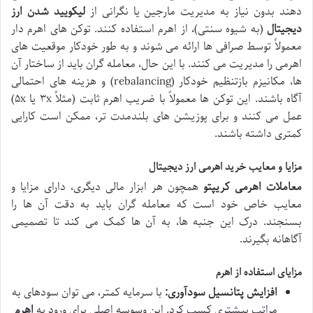
دهند بدون نیاز به مدیریت مارجین یا نگرانی از
لیکویید شدن ارز
دیجیتال
(به شیوه سنتی)، از اهرم استفاده کنند. توکن های اهرم دار
معمولاً توسط صرافی ها ارائه می شوند و به طور خودکار موقعیت های
اهرمی را مدیریت می کنند. با این حال، معامله گران باید از ساختار آن
ها، مکانیزم بازتنظیم خودکار (rebalancing) و هزینه های احتمالی
آگاه باشند. این توکن ها معمولاً با ضریب اهرم ثابت (مثلاً ۳x یا ۵x)
عمل می کنند و برای پوزیشن های بلندمدت تر، ممکن است کارایی
کمتری داشته باشند.
مزایا و معایب خرید اهرمی ارز دیجیتال
معاملات اهرمی کریپتو
همچون هر ابزار مالی دیگری، دارای مزایا و
معایب خاص خود است که معامله گران باید به دقت آن ها را
بسنجند. درک این جنبه ها، به آن ها کمک می کند تا تصمیمی
آگاهانه بگیرند.
مزایای استفاده از اهرم
افزایش پتانسیل سودآوری:
با سرمایه کمتر، می توان سودهای به
مراتب بیشتری کسب کرد. این وسوسه اصلی برای ورود به
اهرم