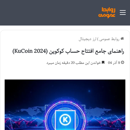
منو
روابط عمومی
)
ارز دیجیتال
راهنمای جامع افتتاح حساب کوکوین (KuCoin 2024)
8 آذر 04
خواندن این مطلب 20 دقیقه زمان میبرد