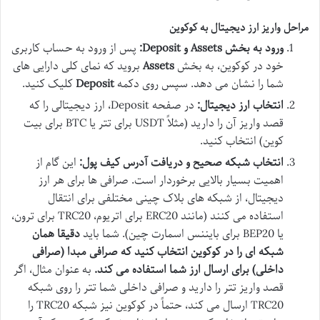
مراحل واریز ارز دیجیتال به کوکوین
ورود به بخش Assets و Deposit:
پس از ورود به حساب کاربری
خود در کوکوین، به بخش
Assets
بروید که نمای کلی دارایی های
شما را نشان می دهد. سپس روی دکمه
Deposit
کلیک کنید.
انتخاب ارز دیجیتال:
در صفحه Deposit، ارز دیجیتالی را که
قصد واریز آن را دارید (مثلاً USDT برای تتر یا BTC برای بیت
کوین) انتخاب کنید.
انتخاب شبکه صحیح و دریافت آدرس کیف پول:
این گام از
اهمیت بسیار بالایی برخوردار است. صرافی ها برای هر ارز
دیجیتال، از شبکه های بلاک چینی مختلفی برای انتقال
استفاده می کنند (مانند ERC20 برای اتریوم، TRC20 برای ترون،
یا BEP20 برای بایننس اسمارت چین). شما باید
دقیقا همان
شبکه ای را در کوکوین انتخاب کنید که صرافی مبدا (صرافی
داخلی) برای ارسال ارز شما استفاده می کند.
به عنوان مثال، اگر
قصد واریز تتر را دارید و صرافی داخلی شما تتر را روی شبکه
TRC20 ارسال می کند، حتماً در کوکوین نیز شبکه TRC20 را