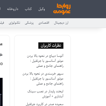
وکیل
کتاب
داروخانه
ا
ارز دیجیتال
اقتصادی
پزشکی
تکنولوژی
فیل
نظرات کاربران
خل
آتوسا دیباج
در
نحوه بالا بردن
موتور آسانسور با جرثقیل :
راهنمای جامع و عملی
سپهر خرسندی
در
نحوه بالا بردن
موتور آسانسور با جرثقیل :
راهنمای جامع و عملی
لبخند پایدار
در
نصب سینک
آبشاری + آموزش
سعیده صدر
در
کاربرد جرثقیل