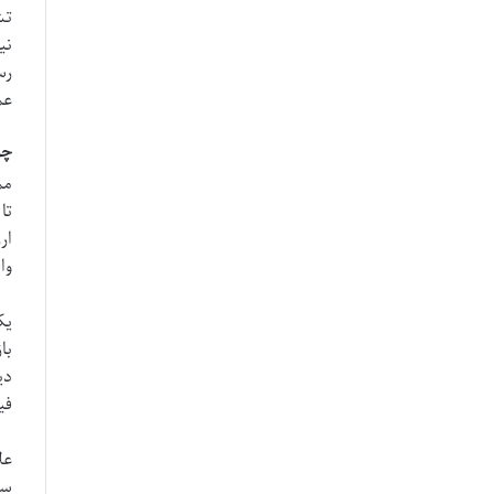
تش
نی
رس
عم
چر
مم
تا
ار
وا
یک
با
دی
فی
عل
سی