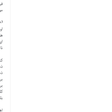
فی
مو
۵.۱. فصل اول: بازنمایی و کلیشه
او
ها
ای
نا
کت
ذه
ذه
بر
بر
کل
بل
اه