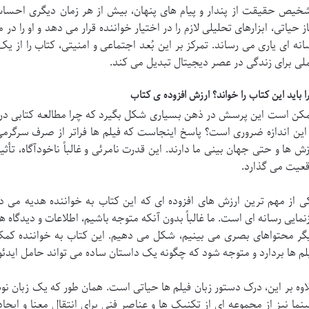
خیص حقیقت از پندار و پیام های پنهان، بیش از هر زمان دیگری احساس 
از حیاتی، ابزارهای تحلیلی لازم را در اختیار خواننده قرار می دهد و او را د
انه ای یاری می رساند. تمرکز بر این بُعد اجتماعی و امنیتی، کتاب را از 
لی برای زندگی در عصر دیجیتال تبدیل می کند.
ا باید این کتاب را خواند؟ ارزش افزوده ی کتاب
کن است این پرسش در ذهن بسیاری شکل بگیرد که چرا مطالعه کتابی درباره 
 این اندازه ضروری است؟ پاسخ اینجاست که فیلم ها فراتر از صرف سرگرم
زش ها و حتی جهان بینی ما دارند. این قدرت نامرئی و غالباً ناخودآگاه، تأث
قعیت می گذارد.
ی از مهم ترین ارزش های افزوده ای که این کتاب به خواننده هدیه می د
زنمایی رسانه ای است. ما غالباً بدون آنکه متوجه باشیم، اطلاعات و دیدگاه ها
گر محتواهای بصری می بینیم، شکل می دهیم. این کتاب به خواننده کمک م
لم ها بردارد و متوجه شود که چگونه یک داستان ساده می تواند حامل ایدئ
اوه بر این، درک دستور زبان فیلم ها حیاتی است. همان طور که یک زبان نو
نما نیز از مجموعه ای از تکنیک ها و عناصر فنی برای انتقال معنا و ا