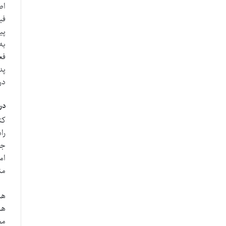
اط
فی
پی
به
فع
پد
در
در
کت
را
جا
ام
من
هم
هم
مج