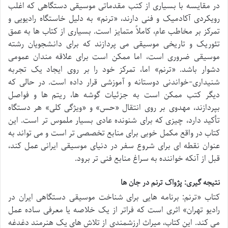
در مقایسه با بسیاری از کتب مقدماتی موسیقی دستگاهی که اغلب
رویکردی آکادمیک و فنی دارند، «ترنم» به دلیل خاستگاه رادیویی و
تمرکز بر مخاطب عام، کاملاً متمایز است. بسیاری از کتاب ها به عمق
تئوریک و تاریخی موسیقی می پردازند که برای دانشجویان رشته
موسیقی ضروری است، اما ممکن است برای علاقه مندان عمومی
دشوار باشد. «ترنم» اما، تمرکز خود را بر روی ایجاد یک تجربه
شنیداری-خواندنی دوستانه و آموزشی قرار داده است. در حالی که
دیگر کتب ممکن است به جزئیات گوشه ها، ریتم ها و فواصل
بپردازند، مهدوی بر روی انتقال «حس» و «ویژگی کلی» هر دستگاه
تأکید دارد، چیزی که برای شنونده عادی بسیار ملموس تر است. این
کتاب در واقع مکمل خوبی برای منابع تخصصی تر است و می تواند به
عنوان نقطه ای برای شروع سفر در دنیای موسیقی ایرانی عمل کند،
قبل از آنکه خواننده به سراغ منابع فنی تر برود.
نتیجه گیری: پژواک ترنم در جان ها
کتاب «ترنم: برنامه هایی برای شناخت موسیقی دستگاهی ایران در
رادیو تهران» اثری است که فراتر از یک خلاصه یا معرفی ساده عمل
می کند. این کتاب، میراث ارزشمندی از تلاش های یک هنرمند دغدغه