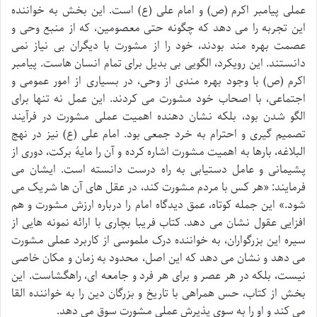
عملی پیامبر اکرم (ص) و امام علی (ع) است. این بخش به خواننده
این تجربه را می دهد که چگونه حتی معصومین، که از منبع وحی و
عصمت بهره مند بودند، خود را از مشورت با دیگران بی نیاز نمی
دانستند. این رویکرد، الگویی بی بدیل برای تمام انسان هاست. پیامبر
اکرم (ص) با وجود بهره مندی از وحی، در بسیاری از امور عمومی و
اجتماعی، با اصحاب خود مشورت می کردند. این عمل نه تنها برای
الگو شدن بود، بلکه نشان دهنده اهمیت عملی مشورت در فرآیند
تصمیم گیری و احترام به خرد جمعی بود. امام علی (ع) نیز در نهج
البلاغه، بارها به اهمیت مشورت اشاره کرده و آن را مایۀ برکت، دوری از
پشیمانی و عامل دستیابی به راه درست دانسته است. ایشان می
فرمایند: «هر کس با مردم مشورت کند، در عقل های آن ها شریک می
شود.» این جمله کوتاه، عمق دیدگاه امام را درباره ارزش مشورت و هم
افزایی عقول نشان می دهد. کتاب فریبا بچاری با ارائه نمونه هایی از
سیره این بزرگواران، به خواننده درک ملموسی از کاربرد عملی مشورت
می دهد و نشان می دهد که این اصل، محدود به زمان و مکان خاصی
نیست، بلکه در هر عصر و برای هر فرد و جامعه ای، راهگشاست. این
بخش از کتاب، حس همراهی با تاریخ و بزرگان دین را به خواننده القا
می کند و او را به سوی پذیرش عملی مشورت سوق می دهد.