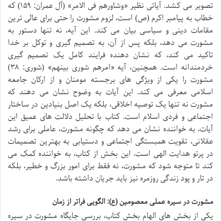
تصویر می کشد. آیاتی نظیر «وشاورهم فی الامر» (آل عمران: ۱۵۹) که
خطاب به پیامبر اکرم (ص) است، لزوم مشورت را حتی برای عالی ترین
مقامات دینی و سیاسی بیان می کند. این آیه، نه تنها دستور به
مشورت می دهد، بلکه پس از آن، به تصمیم گیری و توکل بر خدا
تاکید می کند، که نشان دهنده فرایند کامل یک تصمیم گیری
خردمندانه است. همچنین، آیه «امرهم شوری بینهم» (شوری: ۳۸)
مشورت را یکی از ویژگی های برجسته مومنان و از ارکان جامعه
اسلامی معرفی می کند. این آیات به وضوح نشان می دهند که
مشورت نه تنها یک توصیه اخلاقی، بلکه یک اصل بنیادین در ساختار
اجتماعی و فردی اسلام است. کتاب با تحلیل دلالت های عمیق این
آیات، به خواننده نشان می دهد که چگونه مشورت، عاملی برای رشد
عقلانی، تقویت همبستگی اجتماعی و دستیابی به بهترین تصمیمات
در پرتو هدایت الهی است. این بخش از کتاب، به خواننده کمک می
کند تا متوجه شود که مشورت، نه فقط برای امور بزرگ و خطیر، بلکه
در تار و پود زندگی روزمره نیز باید جریان داشته باشد.
مشورت در سیره عملی معصومین (ع): الگویی فراتر از زمان
یکی از بخش های الهام بخش کتاب، بررسی جایگاه مشورت در سیره