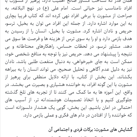
همان قدر که شناخت مشاور صالح اهمیت دارد، پرهیز از مشورت با
افراد نامناسب نیز حیاتی است. امام علی (ع) در نهج البلاغه، به
صراحت از مشورت با برخی افراد نهی کرده اند که کتاب فریبا بچاری
به این موارد اشاره دارد. از جمله این افراد می توان به بخیل، ترسو،
حریص و نادان اشاره کرد. مشورت با بخیل، انسان را از رسیدن به
هدف بازمی دارد و او را به سوی ترس از هزینه ها و فرصت ها سوق می
دهد. مشاور ترسو، در لحظات حساس، راهکارهای محتاطانه و بی
نتیجه را پیشنهاد می دهد. حریص نیز با توجه به منافع شخصی خود،
ممکن است به جای خیرخواهی، به دنبال منفعت طلبی باشد. نادان
نیز به دلیل عدم آگاهی و تحلیل صحیح، می تواند انسان را به بیراهه
بکشاند. این بخش از کتاب، با ارائه دلایل منطقی برای پرهیز از
مشورت با این گونه افراد، به خواننده هشیاری و بصیرت می بخشد. در
واقع، این آموزه ها به ما کمک می کنند تا از تجربه های تلخ گذشته
جلوگیری کنیم و با اتخاذ تصمیمات هوشمندانه تر، از آسیب های
احتمالی در امان باشیم. این بخش، گویی یک هشدار دلسوزانه است
که خواننده را از افتادن در دام های فکری و عملی بازمی دارد.
گشایش های مشورت: برکات فردی و اجتماعی آن