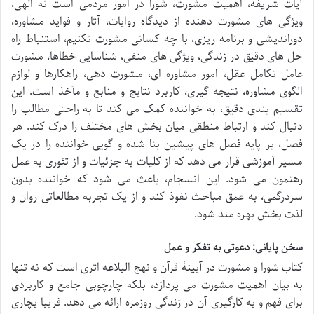
آیات شریفه، اهمیت مشورت، شورا در امور مردمی است نه الهی،
ویژگی های مشورت دهنده از دیدگاه روایات، آثار و فواید مشاوره،
دوراندیشی و برنامه ریزی، با چه کسانی مشورت نکنیم، استنباط راه
حل های دقیق در زندگی، ویژگی های منفی، شناسایی خطاها، مشورت
عامل تکامل عقل، امور مشاوره ای، مشورت دهی، راهکارها و لوازم
الگوی مشاوره، نتیجه گیری، کاربرد نتایج و منابع و مآخذ است. این
تقسیم بندی دقیق، به خواننده کمک می کند تا به راحتی مطالب را
دنبال کند و ارتباط منطقی میان بخش های مختلف را درک کند. هر
فصل، بر پایه فصل های پیشین بنا شده و گویی خواننده را در یک
مسیر آموزشی قرار می دهد که از کلیات به جزئیات و از تئوری به عمل
رهنمون می شود. این انسجام، باعث می شود که خواننده بدون
سردرگمی، به عمق مباحث نفوذ کند و از یک تجربه مطالعاتی روان و
لذت بخش بهره مند شود.
سخن پایانی: دعوتی به تفکر و عمل
کتاب شورا و مشورت در آیینۀ قرآن و نهج البلاغه اثری است که نه تنها
به بیان اهمیت مشورت می پردازد، بلکه چارچوبی جامع و کاربردی
برای فهم و به کارگیری آن در زندگی روزمره ارائه می دهد. فریبا بچاری