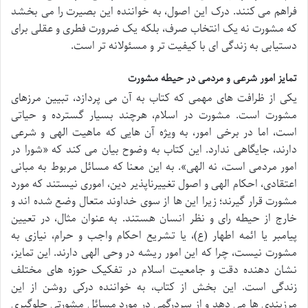
فراهم می کنند. درک این اصول، به خواننده این بصیرت را می بخشد
که مشورت نه یک انتخاب صرف، بلکه یک ضرورت فطری و عقلی برای
دستیابی به زندگی ای با کیفیت تر و مسئولانه تر است.
تمایز امور شرعی و مردمی در حیطه مشورت
یکی از ظرافت های مهمی که کتاب به آن می پردازد، تبیین مرزهای
مشورت است. مشورت در اسلام، هرچند بسیار گسترده و حیاتی
است، اما در برخی امور، به ویژه آن هایی که ماهیت الهی و شرعی
دارند، جایگاهی ندارد. این کتاب به وضوح بیان می کند که «شورا در
امور مردمی است، نه الهی». به این معنا که مسائل مربوط به مبانی
اعتقادی، احکام الهی و اصول تغییرناپذیر دین، اموری نیستند که مورد
مشورت قرار گیرند؛ زیرا این ها از سوی خداوند متعال وضع شده اند و
خارج از حیطه رای و نظر انسان هستند. به عنوان مثال، در تعیین
پیامبر یا ائمه اطهار (ع)، یا تشریع احکام واجب و حرام، نیازی به
مشورت نیست، چرا که این امور ریشه در وحی الهی دارند. این تمایز،
نشان دهنده دقت و جامعیت اسلام در تفکیک حوزه های مختلف
زندگی است. این بخش از کتاب، به خواننده درکی روشن از این
مرزبندی ها می دهد و از سردرگمی در مورد مسائل مشورتی جلوگیری