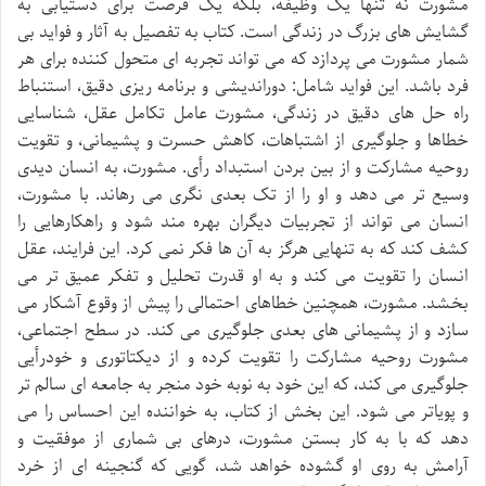
مشورت نه تنها یک وظیفه، بلکه یک فرصت برای دستیابی به
گشایش های بزرگ در زندگی است. کتاب به تفصیل به آثار و فواید بی
شمار مشورت می پردازد که می تواند تجربه ای متحول کننده برای هر
فرد باشد. این فواید شامل: دوراندیشی و برنامه ریزی دقیق، استنباط
راه حل های دقیق در زندگی، مشورت عامل تکامل عقل، شناسایی
خطاها و جلوگیری از اشتباهات، کاهش حسرت و پشیمانی، و تقویت
روحیه مشارکت و از بین بردن استبداد رأی. مشورت، به انسان دیدی
وسیع تر می دهد و او را از تک بعدی نگری می رهاند. با مشورت،
انسان می تواند از تجربیات دیگران بهره مند شود و راهکارهایی را
کشف کند که به تنهایی هرگز به آن ها فکر نمی کرد. این فرایند، عقل
انسان را تقویت می کند و به او قدرت تحلیل و تفکر عمیق تر می
بخشد. مشورت، همچنین خطاهای احتمالی را پیش از وقوع آشکار می
سازد و از پشیمانی های بعدی جلوگیری می کند. در سطح اجتماعی،
مشورت روحیه مشارکت را تقویت کرده و از دیکتاتوری و خودرأیی
جلوگیری می کند، که این خود به نوبه خود منجر به جامعه ای سالم تر
و پویاتر می شود. این بخش از کتاب، به خواننده این احساس را می
دهد که با به کار بستن مشورت، درهای بی شماری از موفقیت و
آرامش به روی او گشوده خواهد شد، گویی که گنجینه ای از خرد