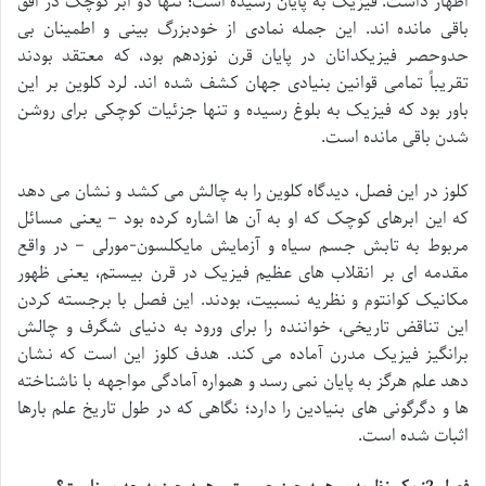
اظهار داشت: فیزیک به پایان رسیده است؛ تنها دو ابر کوچک در افق
باقی مانده اند. این جمله نمادی از خودبزرگ بینی و اطمینان بی
حدوحصر فیزیکدانان در پایان قرن نوزدهم بود، که معتقد بودند
تقریباً تمامی قوانین بنیادی جهان کشف شده اند. لرد کلوین بر این
باور بود که فیزیک به بلوغ رسیده و تنها جزئیات کوچکی برای روشن
شدن باقی مانده است.
کلوز در این فصل، دیدگاه کلوین را به چالش می کشد و نشان می دهد
که این ابرهای کوچک که او به آن ها اشاره کرده بود – یعنی مسائل
مربوط به تابش جسم سیاه و آزمایش مایکلسون-مورلی – در واقع
مقدمه ای بر انقلاب های عظیم فیزیک در قرن بیستم، یعنی ظهور
مکانیک کوانتوم و نظریه نسبیت، بودند. این فصل با برجسته کردن
این تناقض تاریخی، خواننده را برای ورود به دنیای شگرف و چالش
برانگیز فیزیک مدرن آماده می کند. هدف کلوز این است که نشان
دهد علم هرگز به پایان نمی رسد و همواره آمادگی مواجهه با ناشناخته
ها و دگرگونی های بنیادین را دارد؛ نگاهی که در طول تاریخ علم بارها
اثبات شده است.