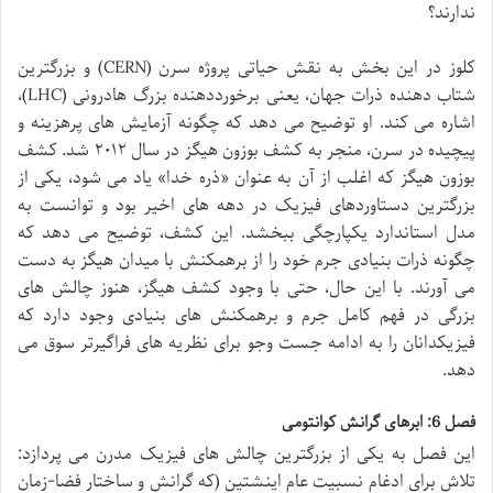
ندارند؟
کلوز در این بخش به نقش حیاتی پروژه سرن (CERN) و بزرگترین
شتاب دهنده ذرات جهان، یعنی برخورددهنده بزرگ هادرونی (LHC)،
اشاره می کند. او توضیح می دهد که چگونه آزمایش های پرهزینه و
پیچیده در سرن، منجر به کشف بوزون هیگز در سال ۲۰۱۲ شد. کشف
بوزون هیگز که اغلب از آن به عنوان «ذره خدا» یاد می شود، یکی از
بزرگترین دستاوردهای فیزیک در دهه های اخیر بود و توانست به
مدل استاندارد یکپارچگی ببخشد. این کشف، توضیح می دهد که
چگونه ذرات بنیادی جرم خود را از برهمکنش با میدان هیگز به دست
می آورند. با این حال، حتی با وجود کشف هیگز، هنوز چالش های
بزرگی در فهم کامل جرم و برهمکنش های بنیادی وجود دارد که
فیزیکدانان را به ادامه جست وجو برای نظریه های فراگیرتر سوق می
دهد.
فصل 6: ابرهای گرانش کوانتومی
این فصل به یکی از بزرگترین چالش های فیزیک مدرن می پردازد:
تلاش برای ادغام نسبیت عام اینشتین (که گرانش و ساختار فضا-زمان