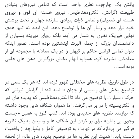
یافتن یک چارچوب نظری واحد است که تمامی نیروهای بنیادی
طبیعت (گرانش، الکترومغناطیس، نیروی هسته ای قوی و نیروی
هسته ای ضعیف) و تمامی ذرات بنیادی سازنده جهان را تحت پوشش
خود قرار دهد و رفتار آن ها را توضیح دهد. این ایده، نه تنها هدف
نهایی فیزیک نظری به شمار می آید، بلکه رویای دیرینه بسیاری از
دانشمندان بزرگ از جمله آلبرت اینشتین بوده است. تصور اینکه
بتوان تمامی قوانین حاکم بر کیهان را در یک معادله یا مجموعه ای از
معادلات فشرده کرد، همواره الهام بخش بزرگترین ذهن های علمی
بوده است.
در طول تاریخ، نظریه های مختلفی ظهور کرده اند که هر یک سعی در
توضیح بخش های وسیعی از جهان داشته اند؛ از گرانش نیوتنی که
حرکت سیارات را توضیح می داد تا الکترومغناطیس که پدیده های نور
و الکتریسیته را در بر می گرفت. اما همواره شکاف هایی وجود داشته
که نیازمند نظریه های جدیدی بوده اند. کتاب کلوز به همین «جست
وجوی بی پایان» برای پر کردن این شکاف ها و رسیدن به یک نظریه
فراگیر می پردازد که در نهایت به توصیفی کامل و یکپارچه از واقعیت
دست یابد. اهمیت این نظریه ها در توضیح پدیده های عالم، از لحظه