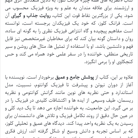
کتاب «نظریه های همه چیز» فرانک کلوز، به دلایل متعددی اثری مهم
و ارزشمند برای علاقه مندان به علم و به ویژه فیزیک محسوب می
شود. یکی از بزرگترین نقاط قوت این کتاب،
روایت جذاب و گیرای
آن
است. فرانک کلوز، که خود یک فیزیکدان برجسته است، توانسته
است مفاهیم پیچیده و گاه انتزاعی فیزیک نظری را به گونه ای ساده،
روان و داستان گونه بیان کند که برای مخاطبان غیرمتخصص نیز قابل
فهم و دلنشین باشد. او با استفاده از تمثیل ها، مثال های روشن و سیر
تاریخی منطقی، خواننده را در سفر علمی خود همراه می کند و حس
کنجکاوی او را برمی انگیزد.
علاوه بر این، کتاب از
پوشش جامع و عمیق
برخوردار است. نویسنده با
آغاز از دوران نیوتن و پیشرفت تا فیزیک کوانتوم، نسبیت، مدل
استاندارد و حتی نظریه های نوین مانند گرانش کوانتومی و نظریه
ریسمان، طیف وسیعی از ایده ها و اکتشافات کلیدی در فیزیک را در
بر می گیرد. این جامعیت، به خواننده اجازه می دهد تا یک دید کلی و
در عین حال دقیق از روند تکامل فیزیک و تلاش های دانشمندان برای
رسیدن به یک نظریه واحد پیدا کند. دیدگاه های عمیق و تحلیلی کلوز،
که بر اساس تجربه و دانش وسیع او شکل گرفته اند، ارزش فکری