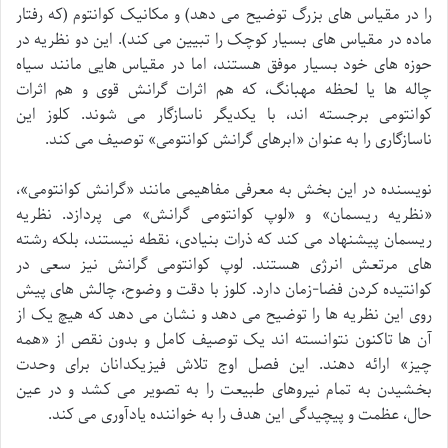
را در مقیاس های بزرگ توضیح می دهد) و مکانیک کوانتوم (که رفتار
ماده در مقیاس های بسیار کوچک را تبیین می کند). این دو نظریه در
حوزه های خود بسیار موفق هستند، اما در مقیاس هایی مانند سیاه
چاله ها یا لحظه مهبانگ، که هم اثرات گرانش قوی و هم اثرات
کوانتومی برجسته اند، با یکدیگر ناسازگار می شوند. کلوز این
ناسازگاری را به عنوان «ابرهای گرانش کوانتومی» توصیف می کند.
نویسنده در این بخش به معرفی مفاهیمی مانند «گرانش کوانتومی»،
«نظریه ریسمان» و «لوپ کوانتومی گرانش» می پردازد. نظریه
ریسمان پیشنهاد می کند که ذرات بنیادی، نقطه نیستند، بلکه رشته
های مرتعش انرژی هستند. لوپ کوانتومی گرانش نیز سعی در
کوانتیده کردن فضا-زمان دارد. کلوز با دقت و وضوح، چالش های پیش
روی این نظریه ها را توضیح می دهد و نشان می دهد که هیچ یک از
آن ها تاکنون نتوانسته اند یک توصیف کامل و بدون نقص از «همه
چیز» ارائه دهند. این فصل اوج تلاش فیزیکدانان برای وحدت
بخشیدن به تمام نیروهای طبیعت را به تصویر می کشد و در عین
حال، عظمت و پیچیدگی این هدف را به خواننده یادآوری می کند.