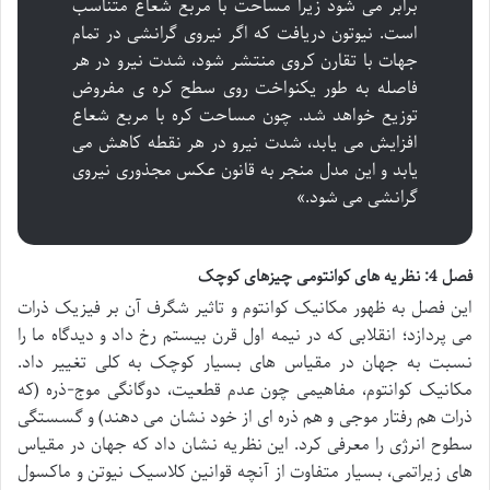
برابر می شود زیرا مساحت با مربع شعاع متناسب
است. نیوتون دریافت که اگر نیروی گرانشی در تمام
جهات با تقارن کروی منتشر شود، شدت نیرو در هر
فاصله به طور یکنواخت روی سطح کره ی مفروض
توزیع خواهد شد. چون مساحت کره با مربع شعاع
افزایش می یابد، شدت نیرو در هر نقطه کاهش می
یابد و این مدل منجر به قانون عکس مجذوری نیروی
گرانشی می شود.»
فصل 4: نظریه های کوانتومی چیزهای کوچک
این فصل به ظهور مکانیک کوانتوم و تاثیر شگرف آن بر فیزیک ذرات
می پردازد؛ انقلابی که در نیمه اول قرن بیستم رخ داد و دیدگاه ما را
نسبت به جهان در مقیاس های بسیار کوچک به کلی تغییر داد.
مکانیک کوانتوم، مفاهیمی چون عدم قطعیت، دوگانگی موج-ذره (که
ذرات هم رفتار موجی و هم ذره ای از خود نشان می دهند) و گسستگی
سطوح انرژی را معرفی کرد. این نظریه نشان داد که جهان در مقیاس
های زیراتمی، بسیار متفاوت از آنچه قوانین کلاسیک نیوتن و ماکسول