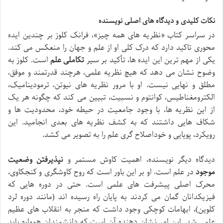
نکات کلیدی و دیدگاه های اصلی نویسنده
در سراسر کتاب «نظریه های همه چیز»، فرانک کلوز بر چندین ایده
محوری تاکید دارد که درک کلی او از علم و جهان را منعکس می کند.
یکی از مهم ترین این ایده ها، تأکید بر سیر
تکاملی علم
است. کلوز به
وضوح نشان می دهد که هیچ نظریه علمی، هرچند قدرتمند و موفق،
مطلق و نهایی نیست. او با مرور نظریه های نیوتن، ترمودینامیک،
الکترومغناطیس، کوانتوم و نسبیت، تبیین می کند که چگونه هر یک
از این نظریه ها، با وجود جامعیت در حیطه خود، محدودیت ها و
شکاف هایی داشتند که به کشف نظریه های بعدی انجامید. این
رویکرد، پویایی و خوداصلاح گری علم را به تصویر می کشد.
دیدگاه دیگر نویسنده، اهمیت کاوش مستمر و
نپذیرفتن وضعیت
موجود
در علم است. او بر این باور است که روح کاوشگری و کنجکاوی،
محرک اصلی پیشرفت های علمی است. حتی در دوره هایی که
فیزیکدانان گمان می کردند به پایان راه رسیده اند (مانند دوره لرد
کلوین)، ابهامات کوچکی وجود داشت که منجر به انقلاب های عظیم
علمی شد. این امر نشان دهنده آن است که دانشمندان همواره باید