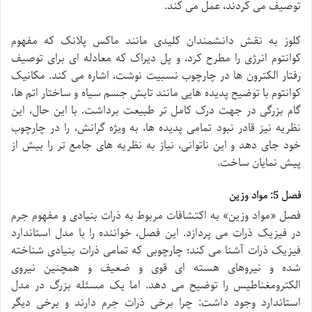
توصیف می کردند، عمل می کند.
کلوز به نقش دانشمندان کلیدی مانند ماکس پلانک که مفهوم
کوانتوم انرژی را مطرح کرد، و پل دیراک که معادله ای برای توصیف
رفتار الکترون ها در چارچوب نسبیت نوشت، اشاره می کند. مکانیک
کوانتوم با توضیح پدیده هایی مانند تابش جسم سیاه و ساختار اتم ها،
گام بزرگی در جهت درک کامل تر طبیعت برداشت. با این حال، این
نظریه نیز قادر نبود تمامی پدیده ها، به ویژه گرانش، را در چارچوب
خود جای دهد و این ناتوانی، نیاز به نظریه های جامع تر را بیش از
پیش نمایان ساخت.
فصل 5: مواد وزین
فصل «مواد وزین» به اکتشافات مربوط به ذرات بنیادی و مفهوم جرم
در فیزیک ذرات می پردازد. این فصل، خواننده را با مدل استاندارد
فیزیک ذرات آشنا می کند؛ چارچوبی که تمامی ذرات بنیادی شناخته
شده و نیروهای هسته ای قوی و ضعیف و همچنین نیروی
الکترومغناطیس را توضیح می دهد. اما یک مسئله بزرگ در مدل
استاندارد وجود داشت: چرا برخی ذرات جرم دارند و برخی دیگر