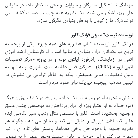
مهبانگ تا تشکیل ستارگان و سیارات، و حتی ساختار ماده در مقیاس
های ریز، آشکار می شود. یک نظریه همه چیز، در صورت کشف، می
تواند درک ما از کیهان را به طور بنیادی دگرگون سازد.
نویسنده کیست؟ معرفی فرانک کلوز
فرانک کلوز، نویسنده کتاب «نظریه های همه چیز»، یکی از برجسته
ترین فیزیکدانان ذرات بنیادی بریتانیا است. او کارشناس ارشد انرژی
اتمی در آزمایشگاه رادرفورد اپلتون بوده و در پروژه «مرکز تحقیقات
اتمی اروپا» (CERN) مشارکت فعال داشته است. شهرت او نه تنها به
دلیل تحقیقات علمی عمیقش، بلکه به خاطر توانایی بی نظیرش در
تبیین مفاهیم پیچیده فیزیک برای عموم مردم است.
دانش و تجربه او در زمینه فیزیک ذرات، به ویژه در کشف بوزون هیگز
(ذره خدا)، به او اعتبار ویژه ای برای پرداختن به موضوعی چنین عمیق
و وسیع بخشیده است. کلوز با تسلطی مثال زدنی، سیر تکاملی ایده
ها و اکتشافات فیزیک را دنبال می کند و نشان می دهد چگونه هر
نظریه جدید، با وجود حل برخی معماها، پرسش های تازه ای را نیز
مطرح می کند و این چرخه بی پایان جست وجوی علمی را به تصویر