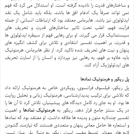
و ساختارهای قدرت را نادیده گرفته است. او استدلال می کرد که فهم
نمی تواند صرفاً یک ادغام افق ها باشد، بلکه باید شامل یک نقد
ایدئولوژی نیز باشد. هابرماس معتقد بود که ارتباطات انسانی، از جمله
فرآیند فهم، اغلب تحت تاثیر ساختارهای قدرت و تحریف های
سیستماتیک قرار می گیرند. او برای رهایی فهم از سیطره ایدئولوژی ها
و قدرت، بر اهمیت تفسیر انتقادی و تلاش برای کشف انگیزه های
پنهان و نیت های تحریف شده تاکید کرد. از نظر هابرماس، هرمنوتیک
باید علاوه بر فهم، به رهایی نیز بپردازد و انسان را از اسارت تحریف
های ایدئولوژیک آزاد کند.
پل ریکور و هرمنوتیک نمادها
پل ریکور، فیلسوف فرانسوی، رویکردی خاص به هرمنوتیک ارائه داد
که تلاشی برای ترکیب پدیدارشناسی، هرمنوتیک زبانی و تحلیل روایت
ها بود. او به جای رد کامل دیدگاه های پیشینیان، تلاش کرد تا آن ها را
در یک سنتز جامع قرار دهد. ریکور به
هرمنوتیک نمادها
و اهمیت
تفسیر چندلایه متون و پدیده ها علاقه داشت. او معتقد بود که نمادها
و استعاره ها حامل معانی پنهان و متعددی هستند که نیازمند گشودن
لایه های معنایی توسط مفسر است. ریکور به دنبال پلی میان تبیین