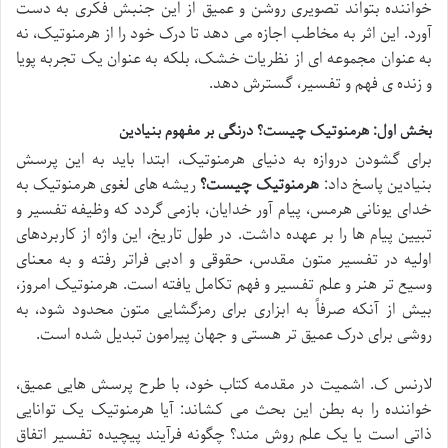
خواننده بتواند تصویری روشن و عمیق از این جنبش فکری به دست
آورد. این اثر به مخاطب اجازه می دهد تا درک خود را از هرمنوتیک، نه
به عنوان مجموعه ای از نظریات خشک، بلکه به عنوان یک تجربه پویا
و زنده ی فهم و تفسیر، گسترش دهد.
بخش اول: هرمنوتیک چیست؟ درنگی بر مفهوم بنیادین
برای گشودن دروازه به دنیای هرمنوتیک، ابتدا باید به این پرسش
بنیادین پاسخ داد:
هرمنوتیک چیست؟
ریشه های لغوی هرمنوتیک به
خدای یونانی هرمس، پیام آور خدایان، بازمی گردد که وظیفه تفسیر و
تبیین پیام ها را بر عهده داشت. در طول تاریخ، این واژه از کاربردهای
اولیه در تفسیر متون مقدس، حقوقی و ادبی فراتر رفته و به معنای
وسیع تر هنر و علم تفسیر و فهم تکامل یافته است. هرمنوتیک امروز،
بیش از آنکه صرفاً به ابزاری برای رمزگشایی متون محدود شود، به
روشی برای درک عمیق تر هستی و جهان پیرامون تبدیل شده است.
لارنس ک. اشمیت در مقدمه کتاب خود، با طرح پرسش هایی عمیق،
خواننده را به بطن این بحث می کشاند: آیا هرمنوتیک یک توانایی
ذاتی است یا یک علم روش مند؟ چگونه فرآیند پیچیده تفسیر اتفاق