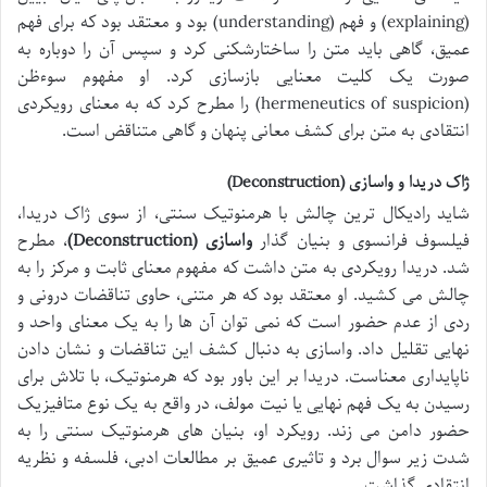
(explaining) و فهم (understanding) بود و معتقد بود که برای فهم
عمیق، گاهی باید متن را ساختارشکنی کرد و سپس آن را دوباره به
صورت یک کلیت معنایی بازسازی کرد. او مفهوم سوءظن
(hermeneutics of suspicion) را مطرح کرد که به معنای رویکردی
انتقادی به متن برای کشف معانی پنهان و گاهی متناقض است.
ژاک دریدا و واسازی (Deconstruction)
شاید رادیکال ترین چالش با هرمنوتیک سنتی، از سوی ژاک دریدا،
فیلسوف فرانسوی و بنیان گذار
واسازی (Deconstruction)
، مطرح
شد. دریدا رویکردی به متن داشت که مفهوم معنای ثابت و مرکز را به
چالش می کشید. او معتقد بود که هر متنی، حاوی تناقضات درونی و
ردی از عدم حضور است که نمی توان آن ها را به یک معنای واحد و
نهایی تقلیل داد. واسازی به دنبال کشف این تناقضات و نشان دادن
ناپایداری معناست. دریدا بر این باور بود که هرمنوتیک، با تلاش برای
رسیدن به یک فهم نهایی یا نیت مولف، در واقع به یک نوع متافیزیک
حضور دامن می زند. رویکرد او، بنیان های هرمنوتیک سنتی را به
شدت زیر سوال برد و تاثیری عمیق بر مطالعات ادبی، فلسفه و نظریه
انتقادی گذاشت.