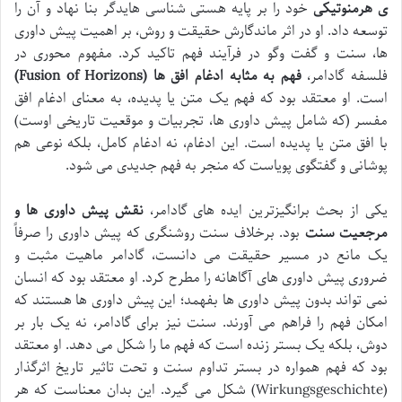
ی هرمنوتیکی
خود را بر پایه هستی شناسی هایدگر بنا نهاد و آن را
توسعه داد. او در اثر ماندگارش حقیقت و روش، بر اهمیت پیش داوری
ها، سنت و گفت وگو در فرآیند فهم تاکید کرد. مفهوم محوری در
فلسفه گادامر،
فهم به مثابه ادغام افق ها (Fusion of Horizons)
است. او معتقد بود که فهم یک متن یا پدیده، به معنای ادغام افق
مفسر (که شامل پیش داوری ها، تجربیات و موقعیت تاریخی اوست)
با افق متن یا پدیده است. این ادغام، نه ادغام کامل، بلکه نوعی هم
پوشانی و گفتگوی پویاست که منجر به فهم جدیدی می شود.
یکی از بحث برانگیزترین ایده های گادامر،
نقش پیش داوری ها و
مرجعیت سنت
بود. برخلاف سنت روشنگری که پیش داوری را صرفاً
یک مانع در مسیر حقیقت می دانست، گادامر ماهیت مثبت و
ضروری پیش داوری های آگاهانه را مطرح کرد. او معتقد بود که انسان
نمی تواند بدون پیش داوری ها بفهمد؛ این پیش داوری ها هستند که
امکان فهم را فراهم می آورند. سنت نیز برای گادامر، نه یک بار بر
دوش، بلکه یک بستر زنده است که فهم ما را شکل می دهد. او معتقد
بود که فهم همواره در بستر تداوم سنت و تحت تاثیر تاریخ اثرگذار
(Wirkungsgeschichte) شکل می گیرد. این بدان معناست که هر