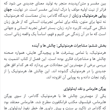
بین مفسر و متن/پدیده، منجر به تولید معنای جدیدی می شود که
فراتر از نیت اولیه مولف یا درک ابتدایی مفسر است. در نهایت،
جهان
روایی هرمنوتیک و زبان
از دیدگاه گادامر، بدان معناست که هرمنوتیک
نه تنها برای متون، بلکه برای تمامی تجربیات انسانی که از طریق زبان
شکل می گیرند، کاربرد دارد. زبان، بستر اصلی تجربه انسانی و جهانی
است که ما در آن زندگی می کنیم و فهم، اساساً یک واقعه زبانی است.
بخش ششم: مشاجرات هرمنوتیکی: چالش ها و آینده
هرمنوتیک، با تمامی پیشرفت ها و پیچیدگی هایش، همواره صحنه
چالش ها و مشاجرات فکری بوده است. این فصل از کتاب اشمیت به
بررسی برخی از مهمترین این مجادلات می پردازد که هر کدام افق های
جدیدی را در هرمنوتیک گشوده اند. این چالش ها، هرمنوتیک را از
رکود نجات داده و به پویایی آن افزوده اند.
یورگن هابرماس و نقد ایدئولوژی
یکی از مهمترین چالش ها با هرمنوتیک گادامر، از سوی یورگن
هابرماس، فیلسوف مکتب فرانکفورت مطرح شد. هابرماس معتقد بود
که گادامر در تاکید بر سنت و پیش داوری ها، خطر نفوذ ایدئولوژی ها