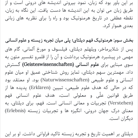
بر این باور بود که زبان، نمود بیرونی اندیشه های درونی است و از
طریق زبان می توان به این اندیشه ها دست یافت. این نگاه به زبان،
نقطه عطفی در تاریخ هرمنوتیک بود و راه را برای نظریه های زبانی
بعدی هموار کرد.
بخش سوم: هرمنوتیک فهم دیلتای؛ پلی میان تجربه زیسته و علوم انسانی
پس از شلایرماخر، ویلهلم دیلتای، فیلسوف و مورخ آلمانی، گام های
مهمی در پیشبرد هرمنوتیک برداشت و آن را از قلمرو تفسیر متون به
سوی مبنایی برای
علوم انسانی (Geisteswissenschaften)
گسترش
داد. مهمترین سهم دیلتای، تمایز روش شناختی عمیق او میان علوم
انسانی و علوم طبیعی (Naturwissenschaften) بود. او معتقد بود
که در حالی که هدف علوم طبیعی، تبیین (Erklären) پدیده ها از
طریق قوانین علّی و معلولی است، هدف علوم انسانی فهم
(Verstehen) تجربیات و معانی انسانی است. فهم، برای دیلتای، به
معنای درک جهان درونی، انگیزه ها و تجربیات زیسته (Erlebnis)
دیگران است.
دیلتای بر اهمیت تاریخ و تجربه زیسته تاکید فراوانی داشت. او بر این