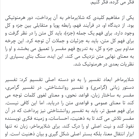
فکر می کرده، فکر کنیم.
یکی از مفاهیم کلیدی که شلایرماخر به آن پرداخت، دور هرمنوتیکی
بود. از دیدگاه او، در فرآیند فهم، رابطه پویا و متقابلی بین جزء و کل
وجود دارد. برای فهم یک جمله (جزء)، باید کل متن را در نظر گرفت و
برای فهم کل متن، باید به جزئیات و جملات آن توجه کرد. این چرخه
مداوم بین جزء و کل، به تدریج فهم مفسر را تعمیق می بخشد و او را
به معنای نهایی متن نزدیک می کند. این ایده، سنگ بنای بسیاری از
نظریات بعدی در هرمنوتیک شد.
شلایرماخر ابعاد تفسیر را به دو دسته اصلی تقسیم کرد: تفسیر
دستور زبانی (گرامری) و تفسیر روانشناختی. در تفسیر گرامری،
مفسر به ساختار زبان، قواعد نحوی، و معنای لغوی کلمات توجه می
کند تا معنای عمومی و قواعدی متن را دریابد. اما این کافی نیست.
برای فهم عمیق تر، باید به تفسیر روانشناختی نیز پرداخت که در آن
مفسر تلاش می کند تا به ذهنیت، احساسات، و زمینه فکری نویسنده
نفوذ کند و نیت اصلی او را درک کند. برای شلایرماخر، زبان نه تنها
ابزار انتقال معنا، بلکه بستر اصلی شکل گیری و بیان ذهنیت است. او