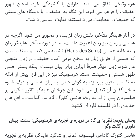
هرمنوتیکی اتفاق می افتد. دازاین با گشودگی خود، امکان ظهور
حقیقت را فراهم می آورد. این نگاه به حقیقت، با دیدگاه های سنتی
که حقیقت را مطابقت می دانستند، تفاوت اساسی داشت.
در آثار
هایدگر متأخر
، نقش زبان فزاینده و محوری می شود. اگرچه در
هستی و زمان نیز زبان اهمیت داشت، اما در دوره متأخر، هایدگر زبان
را به خانه هستی (Haus des Seins) تشبیه می کند. او معتقد است
که هستی از طریق زبان به سخن درمی آید و حقیقت در زبان متجلی
می شود. زبان دیگر صرفاً ابزاری برای بیان نیست، بلکه بستر اصلی
ظهور هستی و حقیقت است. هرمنوتیک نیز در این فاز، بیش از آنکه
به تفسیر متون بپردازد، به گوش دادن به زبان هستی و درک شیوه
سخن گفتن آن تبدیل می شود. این چرخش هایدگر، تاثیر شگرفی بر
فیلسوفان پس از او، به ویژه هانس گئورگ گادامر، گذاشت و افق های
جدیدی را در فلسفه قاره ای گشود.
بخش پنجم: نظریه ی گادامر درباره ی تجربه ی هرمنوتیکی: سنت، پیش
داوری و گفت وگو
هانس گئورگ گادامر، فیلسوف آلمانی و شاگرد هایدگر، نظریه ی
تجربه