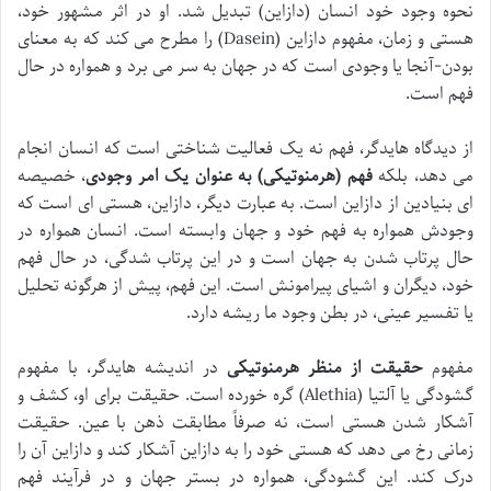
نحوه وجود خود انسان (دازاین) تبدیل شد. او در اثر مشهور خود،
هستی و زمان، مفهوم دازاین (Dasein) را مطرح می کند که به معنای
بودن-آنجا یا وجودی است که در جهان به سر می برد و همواره در حال
فهم است.
از دیدگاه هایدگر، فهم نه یک فعالیت شناختی است که انسان انجام
می دهد، بلکه
فهم (هرمنوتیکی) به عنوان یک امر وجودی
، خصیصه
ای بنیادین از دازاین است. به عبارت دیگر، دازاین، هستی ای است که
وجودش همواره به فهم خود و جهان وابسته است. انسان همواره در
حال پرتاب شدن به جهان است و در این پرتاب شدگی، در حال فهم
خود، دیگران و اشیای پیرامونش است. این فهم، پیش از هرگونه تحلیل
یا تفسیر عینی، در بطن وجود ما ریشه دارد.
مفهوم
حقیقت از منظر هرمنوتیکی
در اندیشه هایدگر، با مفهوم
گشودگی یا آلتیا (Alethia) گره خورده است. حقیقت برای او، کشف و
آشکار شدن هستی است، نه صرفاً مطابقت ذهن با عین. حقیقت
زمانی رخ می دهد که هستی خود را به دازاین آشکار کند و دازاین آن را
درک کند. این گشودگی، همواره در بستر جهان و در فرآیند فهم