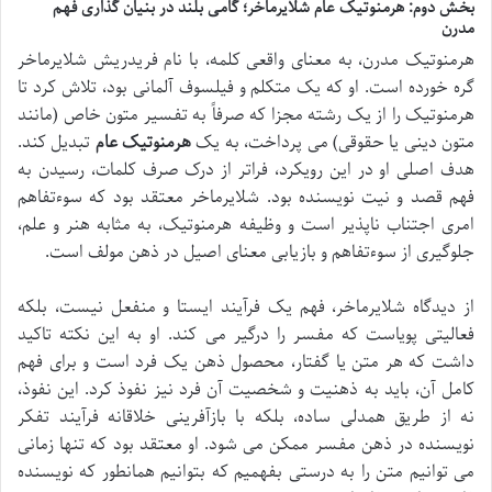
بخش دوم: هرمنوتیک عام شلایرماخر؛ گامی بلند در بنیان گذاری فهم
مدرن
هرمنوتیک مدرن، به معنای واقعی کلمه، با نام فریدریش شلایرماخر
گره خورده است. او که یک متکلم و فیلسوف آلمانی بود، تلاش کرد تا
هرمنوتیک را از یک رشته مجزا که صرفاً به تفسیر متون خاص (مانند
متون دینی یا حقوقی) می پرداخت، به یک
هرمنوتیک عام
تبدیل کند.
هدف اصلی او در این رویکرد، فراتر از درک صرف کلمات، رسیدن به
فهم قصد و نیت نویسنده بود. شلایرماخر معتقد بود که سوءتفاهم
امری اجتناب ناپذیر است و وظیفه هرمنوتیک، به مثابه هنر و علم،
جلوگیری از سوءتفاهم و بازیابی معنای اصیل در ذهن مولف است.
از دیدگاه شلایرماخر، فهم یک فرآیند ایستا و منفعل نیست، بلکه
فعالیتی پویاست که مفسر را درگیر می کند. او به این نکته تاکید
داشت که هر متن یا گفتار، محصول ذهن یک فرد است و برای فهم
کامل آن، باید به ذهنیت و شخصیت آن فرد نیز نفوذ کرد. این نفوذ،
نه از طریق همدلی ساده، بلکه با بازآفرینی خلاقانه فرآیند تفکر
نویسنده در ذهن مفسر ممکن می شود. او معتقد بود که تنها زمانی
می توانیم متن را به درستی بفهمیم که بتوانیم همانطور که نویسنده