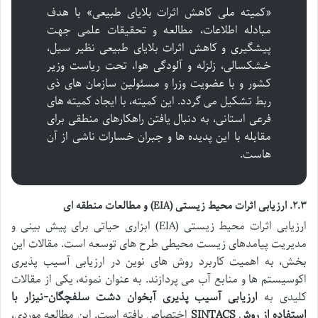
«کمیته ملی کاهش اثرات بلایای طبیعی» با هدف
مبادله اطلاعات، مطالعه و تحقیقات علمی جهت
پیشگیری و کاهش اثرات بلایای طبیعی نظیر سیل،
خشکسالی، زلزله و آلودگی هوا، تحت ریاست وزیر
کشور و با عضویت وزرا و مسئولین سازمان های ذی
ربط تشکیل می گردد. این کمیته، با ایجاد کمیته های
فرعی استانی، به دنبال یافتن راهکارهای منطقی برای
مقابله با این پدیده ها و جبران خسارات ناشی از آن
هاست.
۲.۳. ارزیابی اثرات محیط زیستی (EIA) و مطالعات منطقه ای
ارزیابی اثرات محیط زیستی (EIA) ابزاری حیاتی برای پیش بینی و
مدیریت پیامدهای زیست محیطی طرح های توسعه است. مقالات این
بخش، به اهمیت کاربرد روش های نوین در ارزیابی آسیب پذیری
اکوسیستم ها و منابع آب می پردازند. به عنوان نمونه، یکی از مقالات
کلیدی به
ارزیابی آسیب پذیری آبخوان دشت سلفچگان-نیزار با
استفاده از روش SINTACS
اختصاص یافته است. این مطالعه موردی،