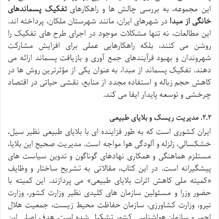
این مجموعه، به بررسی چالش ها و راهکارهای
تفکیک پسماندهای
خانگی از مبدا
در شهرهای ایران، مانند شهرستان ملکان، پرداخته اند.
این مطالعات، نه تنها مشکلات موجود در اجرای طرح های تفکیک را
روشن می کنند، بلکه راهکارهایی عملی برای افزایش مشارکت
شهروندان و بهبود فرآیندهای جمع آوری و بازیافت پسماند ارائه می
دهند. تفکیک پسماند از مبدا، به عنوان یکی از مؤثرترین روش ها در
کاهش حجم زباله و استفاده مجدد از منابع، نقشی حیاتی در اقتصاد
چرخشی و توسعه پایدار ایفا می کند.
۲.۲. مدیریت ریسک و بلایای طبیعی
ایران کشوری است که به طور فزاینده ای با بلایای طبیعی نظیر سیل،
خشکسالی، زلزله و آلودگی هوا مواجه است. مدیریت صحیح این بلایا،
مستلزم هماهنگی و همکاری نهادهای گوناگون و تدوین سیاست های
پیشگیرانه است. در این کتاب، مقالاتی به تشریح ساختار و وظایف
«کمیته ملی کاهش اثرات بلایای طبیعی» می پردازند. این کمیته با
حضور وزرا و مسئولین سازمان های کلیدی نظیر وزارت کشور، وزارت
نیرو، وزارت کشاورزی، سازمان حفاظت محیط زیست، جمعیت هلال
احمر و سازمان هواشناسی کشور تشکیل شده است. هدف اصلی این