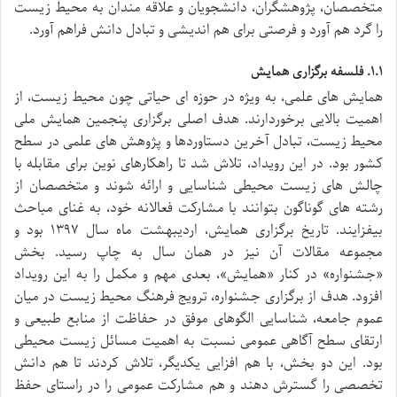
متخصصان، پژوهشگران، دانشجویان و علاقه مندان به محیط زیست
را گرد هم آورد و فرصتی برای هم اندیشی و تبادل دانش فراهم آورد.
۱.۱. فلسفه برگزاری همایش
همایش های علمی، به ویژه در حوزه ای حیاتی چون محیط زیست، از
اهمیت بالایی برخوردارند. هدف اصلی برگزاری پنجمین همایش ملی
محیط زیست، تبادل آخرین دستاوردها و پژوهش های علمی در سطح
کشور بود. در این رویداد، تلاش شد تا راهکارهای نوین برای مقابله با
چالش های زیست محیطی شناسایی و ارائه شوند و متخصصان از
رشته های گوناگون بتوانند با مشارکت فعالانه خود، به غنای مباحث
بیفزایند. تاریخ برگزاری همایش، اردیبهشت ماه سال ۱۳۹۷ بود و
مجموعه مقالات آن نیز در همان سال به چاپ رسید. بخش
«جشنواره» در کنار «همایش»، بعدی مهم و مکمل را به این رویداد
افزود. هدف از برگزاری جشنواره، ترویج فرهنگ محیط زیست در میان
عموم جامعه، شناسایی الگوهای موفق در حفاظت از منابع طبیعی و
ارتقای سطح آگاهی عمومی نسبت به اهمیت مسائل زیست محیطی
بود. این دو بخش، با هم افزایی یکدیگر، تلاش کردند تا هم دانش
تخصصی را گسترش دهند و هم مشارکت عمومی را در راستای حفظ