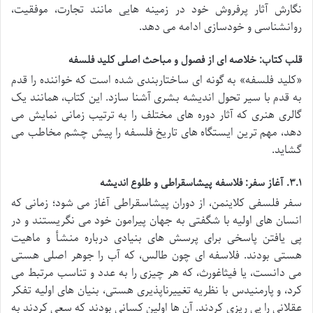
نگارش آثار پرفروش خود در زمینه هایی مانند تجارت، موفقیت،
روانشناسی و خودسازی ادامه می دهد.
قلب کتاب: خلاصه ای از فصول و مباحث اصلی کلید فلسفه
«کلید فلسفه» به گونه ای ساختاربندی شده است که خواننده را قدم
به قدم با سیر تحول اندیشه بشری آشنا سازد. این کتاب، همانند یک
گالری هنری که آثار دوره های مختلف را به ترتیب زمانی نمایش می
دهد، مهم ترین ایستگاه های تاریخ فلسفه را پیش چشم مخاطب می
گشاید.
۳.۱. آغاز سفر: فلاسفه پیشاسقراطی و طلوع اندیشه
سفر فلسفی کلاینمن، از دوران پیشاسقراطی آغاز می شود؛ زمانی که
انسان های اولیه با شگفتی به جهان پیرامون خود می نگریستند و در
پی یافتن پاسخی برای پرسش های بنیادی درباره منشأ و ماهیت
هستی بودند. فلاسفه ای چون طالس، که آب را جوهر اصلی هستی
می دانست، یا فیثاغورث، که هر چیزی را به عدد و تناسب مرتبط می
کرد، و پارمنیدس با نظریه تغییرناپذیری هستی، بنیان های اولیه تفکر
عقلانی را پی ریزی کردند. آن ها اولین کسانی بودند که سعی کردند به