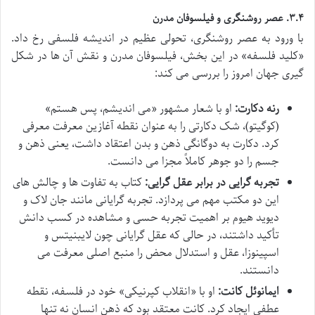
۳.۴. عصر روشنگری و فیلسوفان مدرن
با ورود به عصر روشنگری، تحولی عظیم در اندیشه فلسفی رخ داد.
«کلید فلسفه» در این بخش، فیلسوفان مدرن و نقش آن ها در شکل
گیری جهان امروز را بررسی می کند:
رنه دکارت:
او با شعار مشهور «می اندیشم، پس هستم»
(کوگیتو)، شک دکارتی را به عنوان نقطه آغازین معرفت معرفی
کرد. دکارت به دوگانگی ذهن و بدن اعتقاد داشت، یعنی ذهن و
جسم را دو جوهر کاملاً مجزا می دانست.
تجربه گرایی در برابر عقل گرایی:
کتاب به تفاوت ها و چالش های
این دو مکتب مهم می پردازد. تجربه گرایانی مانند جان لاک و
دیوید هیوم بر اهمیت تجربه حسی و مشاهده در کسب دانش
تأکید داشتند، در حالی که عقل گرایانی چون لایبنیتس و
اسپینوزا، عقل و استدلال محض را منبع اصلی معرفت می
دانستند.
ایمانوئل کانت:
او با «انقلاب کپرنیکی» خود در فلسفه، نقطه
عطفی ایجاد کرد. کانت معتقد بود که ذهن انسان نه تنها