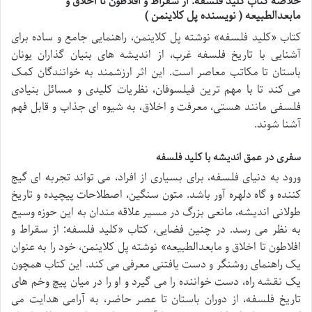
خلاصه کتاب کلید فلسفه: از سقراط و افلاطون تا اخلاق و
مابعدالطبیعه ( نویسنده پل کلاینمن )
کتاب «کلید فلسفه» نوشته پل کلاینمن، راهنمایی جامع و ساده برای
آشنایی با تاریخ فلسفه غرب، از اندیشه های بنیان گذاران یونان
باستان تا مکاتب معاصر است. این اثر ارزشمند به خوانندگان کمک
می کند تا با مهم ترین فیلسوفان، نظریات کلیدی و مسائل بنیادی
فلسفی مانند هستی، معرفت و اخلاق، به شیوه ای جذاب و قابل فهم
آشنا شوند.
سفری در عمق اندیشه با کلید فلسفه
ورود به دنیای فلسفه، برای بسیاری از افراد، می تواند تجربه ای گیج
کننده و گاه دلهره آور باشد. متون سنگین، اصطلاحات پیچیده و تاریخ
طولانی اندیشه، مانعی بزرگ در مسیر علاقه مندان به این حوزه وسیع
به نظر می رسد. در چنین فضایی، کتاب «کلید فلسفه: از سقراط و
افلاطون تا اخلاق و مابعدالطبیعه» نوشته پل کلاینمن، خود را به عنوان
یک راهنمای روشنگر و دست یافتنی معرفی می کند. این کتاب همچون
یک نقشه راه، دست خواننده را می گیرد و او را در میان پیچ وخم های
تاریخ فلسفه، از دوران باستان تا عصر حاضر، به آرامی هدایت می