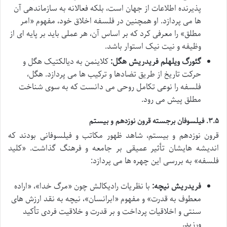
پذیرنده اطلاعات از جهان است، بلکه فعالانه به سازماندهی آن
ها می پردازد. او همچنین در فلسفه اخلاق خود، مفهوم «امر
مطلق» را معرفی کرد که بر اساس آن، هر عملی باید بر پایه ای از
وظیفه و نیت نیک استوار باشد.
گئورگ ویلهلم فریدریش هگل:
کلاینمن به دیالکتیک هگل و
حرکت تاریخ از طریق تضادها و ترکیب ها می پردازد. هگل،
فلسفه را نوعی تکامل روحی می دانست که به سوی شناخت
مطلق پیش می رود.
۳.۵. فیلسوفان برجسته قرون نوزدهم و بیستم
قرون نوزدهم و بیستم، شاهد ظهور مکاتب و فیلسوفانی بودند که
اندیشه هایشان تأثیر عمیقی بر جامعه و فرهنگ گذاشت. «کلید
فلسفه» به بررسی این چهره ها می پردازد:
فریدریش نیچه:
با نظریات رادیکالش چون «مرگ خدا»، «اراده
معطوف به قدرت» و مفهوم «ابرانسان»، نیچه به نقد ارزش های
سنتی و اخلاقیات پرداخت و بر قدرت و خلاقیت فردی تأکید
ورزید.