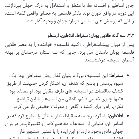
جای اساطیر و افسانه ها، با منطق و استدلال به درک جهان بپردازند.
این دوره، در واقع دوران تولد تفکر فلسفی به معنای واقعی کلمه است،
زمانی که پرسش های اساسی درباره جهان و وجود آغاز شد.
۳.۲. سه گانه طلایی یونان: سقراط، افلاطون، ارسطو
پس از دوران پیشاسقراطی، «کلید فلسفه» خواننده را به عصر طلایی
فلسفه یونان باستان می برد، جایی که سه ستاره درخشان بر پهنه
آسمان اندیشه درخشیدند:
سقراط:
این فیلسوف بزرگ، بنیان گذار روش سقراطی بود؛ یک
شیوه پرسش و پاسخ که هدف آن، آشکار کردن حقیقت از طریق
کشف تناقضات در اندیشه های طرف مقابل بود. او معتقد بود
«تنها چیزی که می دانم، نادانی من است» و با این تواضع
فکری، راه را برای کشف آگاهی و معرفت حقیقی باز می کرد.
افلاطون:
شاگرد برجسته سقراط، نظریه مُثُل را مطرح کرد که بر
اساس آن، دنیایی از ایده ها و مفاهیم کامل و تغییرناپذیر در ورای
جهان مادی وجود دارد. او این ایده را با تمثیل مشهور غار