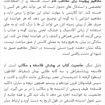
مفاهیم پیچیده برای مخاطب عام
است. فلسفه پر از اصطلاحات
تخصصی و استدلال های دشوار است که می تواند ذهن هر کسی را
خسته کند. اما کلاینمن با مهارت تمام، این موانع را برمی دارد و
مفاهیم انتزاعی را به گونه ای توضیح می دهد که هر خواننده ای،
صرف نظر از پیش زمینه اش، می تواند آن ها را درک کند. او به جای
استفاده از زبانی آکادمیک و خشک، لحنی روایت گونه و جذاب را
برمی گزیند که حس همراهی و کشف را در خواننده ایجاد می کند. این
سادگی در بیان، به هیچ وجه به معنای کاستن از عمق مباحث نیست،
بلکه نشان دهنده چیره دستی نویسنده در انتقال مفاهیم عمیق به
شیوه ای دست یافتنی است.
دلیل دیگر،
جامعیت کتاب در پوشش فلاسفه و مکاتب
است. از
فلاسفه پیشاسقراطی و سه گانه طلایی یونان (سقراط، افلاطون،
ارسطو) گرفته تا اندیشمندان عصر روشنگری مانند دکارت و کانت، و
سپس فیلسوفان قرون نوزدهم و بیستم همچون نیچه و سارتر، «کلید
فلسفه» طیف وسیعی از اندیشه ها و مکاتب را در بر می گیرد. این
جامعیت، به خواننده اجازه می دهد تا یک دید کلی و همه جانبه از
سیر تحول اندیشه فلسفی در طول تاریخ به دست آورد و ارتباط میان