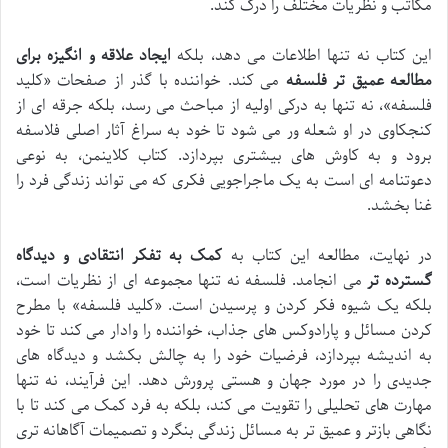
مکاتب و نظریات مختلف را درک کند.
این کتاب نه تنها اطلاعات می دهد، بلکه
ایجاد علاقه و انگیزه برای
مطالعه عمیق تر فلسفه
می کند. خواننده با گذر از صفحات «کلید
فلسفه»، نه تنها به درکی اولیه از مباحث می رسد، بلکه جرقه ای از
کنجکاوی در او شعله ور می شود تا خود به سراغ آثار اصلی فلاسفه
برود و به کاوش های بیشتری بپردازد. کتاب کلاینمن، به نوعی
دعوتنامه ای است به یک ماجراجویی فکری که می تواند زندگی فرد را
غنا بخشد.
در نهایت، مطالعه این کتاب به
کمک به تفکر انتقادی و دیدگاه
گسترده تر
می انجامد. فلسفه نه تنها مجموعه ای از نظریات است،
بلکه یک شیوه فکر کردن و پرسیدن است. «کلید فلسفه» با مطرح
کردن مسائل و پارادوکس های جذاب، خواننده را وادار می کند تا خود
به اندیشه بپردازد، فرضیات خود را به چالش بکشد و دیدگاه های
جدیدی را در مورد جهان و هستی پرورش دهد. این فرآیند، نه تنها
مهارت های تحلیلی را تقویت می کند، بلکه به فرد کمک می کند تا با
نگاهی بازتر و عمیق تر به مسائل زندگی بنگرد و تصمیمات آگاهانه تری