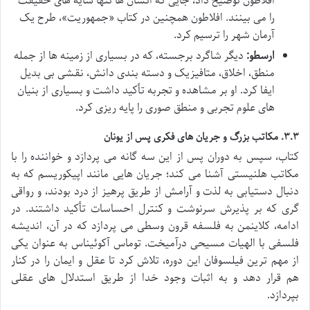
افلاطون توضیح داد، جایی که انسان ها تنها سایه های حقیقت
را می بینند. افلاطون همچنین در کتاب «جمهوریت»، طرح یک
آرمان شهر را ترسیم کرد.
ارسطو:
دیگر شاگرد برجسته، که در بسیاری از زمینه ها از جمله
منطق، اخلاق، متافیزیک و دسته بندی دانش، نقشی بی بدیل
ایفا کرد. او بر مشاهده و تجربه تأکید داشت و بسیاری از بنیان
های علوم تجربی و منطق صوری را پایه ریزی کرد.
۳.۳. مکاتب بزرگ و جریان های فکری پس از یونان
کتاب، سپس به دوران پس از این سه گانه می پردازد و خواننده را با
مکاتب هلنیستی آشنا می کند؛ جریان هایی مانند اپیکوریسم که به
دنبال دستیابی به لذت و آرامش از طریق پرهیز از درد بودند، و رواقی
گری که بر پذیرش سرنوشت و کنترل احساسات تأکید داشتند. در
ادامه، کلاینمن به فلسفه قرون وسطی می پردازد که در آن، اندیشه
فلسفی با الهیات مسیحی درآمیخت. توماس آکوئیناس به عنوان یکی
از مهم ترین فیلسوفان این دوره، تلاش کرد تا عقل و ایمان را در کنار
هم قرار دهد و به اثبات وجود خدا از طریق استدلال های عقلی
بپردازد.