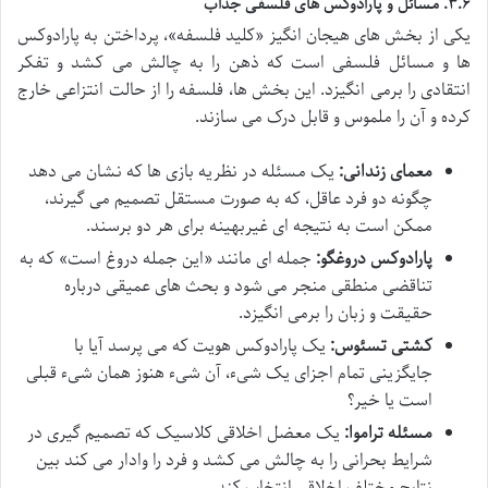
۳.۶. مسائل و پارادوکس های فلسفی جذاب
یکی از بخش های هیجان انگیز «کلید فلسفه»، پرداختن به پارادوکس
ها و مسائل فلسفی است که ذهن را به چالش می کشد و تفکر
انتقادی را برمی انگیزد. این بخش ها، فلسفه را از حالت انتزاعی خارج
کرده و آن را ملموس و قابل درک می سازند.
معمای زندانی:
یک مسئله در نظریه بازی ها که نشان می دهد
چگونه دو فرد عاقل، که به صورت مستقل تصمیم می گیرند،
ممکن است به نتیجه ای غیربهینه برای هر دو برسند.
پارادوکس دروغگو:
جمله ای مانند «این جمله دروغ است» که به
تناقضی منطقی منجر می شود و بحث های عمیقی درباره
حقیقت و زبان را برمی انگیزد.
کشتی تسئوس:
یک پارادوکس هویت که می پرسد آیا با
جایگزینی تمام اجزای یک شیء، آن شیء هنوز همان شیء قبلی
است یا خیر؟
مسئله تراموا:
یک معضل اخلاقی کلاسیک که تصمیم گیری در
شرایط بحرانی را به چالش می کشد و فرد را وادار می کند بین
نتایج مختلف اخلاقی انتخاب کند.