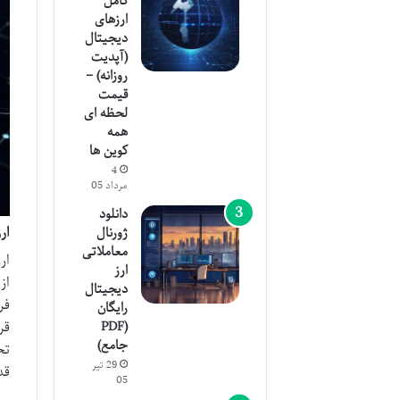
کامل
ارزهای
دیجیتال
(آپدیت
روزانه) –
قیمت
لحظه ای
همه
کوین ها
4
مرداد 05
دانلود
ار
ژورنال
معاملاتی
ارز
دیجیتال
فر
رایگان
قر
(PDF
جامع)
29 تیر
قد
05