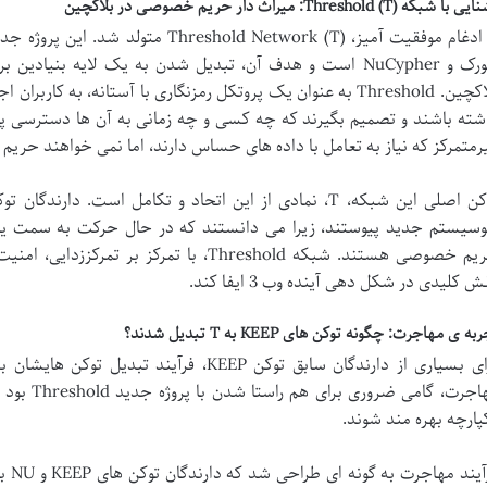
ا شبکه Threshold (T): میراث دار حریم خصوصی در بلاکچین
با ادغام موفقیت آمیز، reshold Network (T
نتورک و NuCypher است و هدف آن، تبدیل شدن به یک لایه ب
بلاکچین. Threshold به عنوان یک پروتکل رمزنگاری با آستانه، به ک
شته باشند و تصمیم بگیرند که چه کسی و چه زمانی به آن ها دسترسی پیدا
رمتمرکز که نیاز به تعامل با داده های حساس دارند، اما نمی خواهند حری
وسیستم جدید پیوستند، زیرا می دانستند که در حال حرکت به سمت یک 
حریم خصوصی هستند. شبکه Threshold، با تمرکز 
ش کلیدی در شکل دهی آینده وب 3 ایفا کند.
به ی مهاجرت: چگونه توکن های KEEP به T تبدیل شدند؟
مهاجرت، گام
پارچه بهره مند شوند.
فرآی