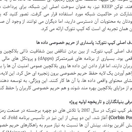
دهند. توکن KEEP نیز، به عنوان سوخت اصلی این شبکه، برای پر
ارکت در حاکمیت شبکه مورد استفاده قرار می گرفت. تصور کنید که ی
دتان به محتویات آن دسترسی دارید، اما دیگران می توانند از وجود آن 
ن همان تجربه ای است که کیپ نتورک ارائه می کرد.
ف اصلی کیپ نتورک: پاسداری از حریم خصوصی داده ها
ف اصلی کیپ نتورک، از بین بردن تناقض بین شفافیت ذاتی بلاکچین و
ربران دارند، اما قرار دادن این داده ها روی بلاکچین عمومی امنیت آن ها را 
اهم آوردن یک لایه حفظ حریم خصوصی برون زنجیره ای حل کرد. این لایه، ب
شای محتوای واقعی داده ها، با آن ها کار کنند. این ویژگی، به توسعه دهند
 از مزایای بلاکچین بهره مند شوند و هم حریم خصوصی کاربران را حفظ کنن
رفی بنیانگذاران و تاریخچه اولیه پروژه
یپ نتورک در سال 2017 با تلاش های دو چهره برجسته در صنعت رمزارز،
آغاز شد. ا
ش آفرین بودند. بینش آن ها نسبت به نیاز مبرم به راهکارهای حریم خصو