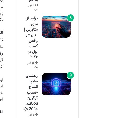
2 دی
04
زم
درامد از
یک
بازی
متاورس |
نقش Keepها (م
۱۰ روش
واقعی
کسب
دا
پول در
وق
۲۰۲۴
13 آذر
کن
04
راهنمای
جامع
ای
افتتاح
حساب
خد
کوکوین
اط
(KuCoi
n 2024)
آغاز
8 آذر