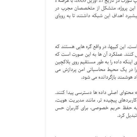
به سمت توسعه کیپ نتورک سوق داد. راه اندازی شبکه اصلی (Mainnet) کیپ نتورک در تاریخ 27 آوریل 2020، با عرضه 1
سعه دهنده این پروژه، متشکل از متخصصان مجرب در
یشبرد اهداف این شبکه داشتند تا به رویای
 برون زنجیره ای است. این کیپها، در واقع گره هایی هستند که
کنند. عملکرد آن ها به این صورت است که
 اینکه داده را به طور مستقیم روی بلاکچین
استی را به کیپ نتورک ارسال می کند. نودهای Keep، داده را در یک محیط محاسباتی امن پردازش می
اد هوشمند بازگردانده می شود.
 اپراتورهای نودهای Keep نیز نمی توانند به محتوای اصلی داده ها دسترسی پیدا کنند.
کاربردهای پیچیده تر، مانند مدیریت هویت،
به حفظ حریم خصوصی، برای کاربران حس
تبدیل کرد.