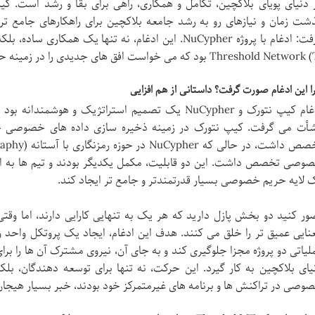
 دنیای پویای بلاکچین، تکامل و همکاری، راهی برای بقا و رشد است. کیپ
شت زمان و نیازهای رو به رشد جامعه بلاکچین برای راهکارهای جامع
گرفت: ادغام با پروژه NuCypher. این ادغام، نه تنها یک ه
Threshold Net) بود که می خواست افق های جدیدی را در زمینه حریم خصوصی و امنیت بگشاید.
ا این ادغام صورت گرفت؟ داستانی از هم افزایی
ادغام کیپ نتورک و NuCypher یک تصمیم استراتژیک و هوشم
وصی تخصص داشت. این دو قابلیت، مکمل یکدیگر بودند و تیم ها به این
 لایه حریم خصوصی بسیار قدرتمندتر و جامع تر ایجاد کند.
ور کنید دو بخش پازل دارید که هر یک به تنهایی کارایی دارند، اما وقتی
نایی عمیق تر را خلق می کنند. هدف این ادغام، ایجاد یک پروتکل واحد و 
لیاتی دو پروژه مجزا جلوگیری کند و به جای آن، نیروی مشترک آن ها را بر
یای بلاکچین به کار گیرد. این حرکت، نه تنها برای توسعه دهندگان، بلکه
وصی در تراکنش ها و برنامه های غیرمتمرکز خود بودند، خبر بسیار هیج