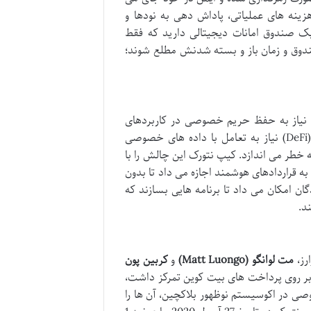
داخت هزینه های عملیاتی، پاداش دهی به نودها و
ک صندوق امانات دیجیتالی دارید که فقط
صندوق و زمان باز و بسته شدنش مطلع شوند؛
 نیاز به حفظ حریم خصوصی در کاربردهای
واقعی بود. بسیاری از برنامه های غیرمتمرکز (dApps) و پروتکل های مالی (DeFi) نیاز به تعامل با داده های خصوصی
به خطر می اندازد. کیپ نتورک این چالش را با
ه قراردادهای هوشمند اجازه می داد تا بدون
گان امکان می داد تا برنامه هایی بسازند که
د.
مت لوانگو (Matt Luongo)
و
کربین پون
ین دو پیش از این نیز در تأسیس برنامه Fold، که بر روی پرداخت های بیت کوین تمرکز داشت،
صی در اکوسیستم نوظهور بلاکچین، آن ها را