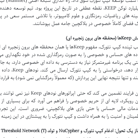
میلیارد توکن KEEP، نقطه عطفی در تاریخ این پروژه بود. تیم تو
ینه های ریاضیات، رمزنگاری و علوم کامپیوتر، با تلاشی مستمر سعی در پ
 فضای کاملاً خصوصی در بلاکچین جامه عمل بپوشانند.
حفظه های برون زنجیره ای)
قلب تپنده کیپ نتورک، مفهوم Keepها یا همان محفظه های
ده های حساس و خصوصی را به صورت رمزگذاری شده در خود نگهداری می 
تی یک برنامه غیرمتمرکز نیاز به دسترسی به داده ای خصوصی دارد، به جای
قرار دهد، درخو
ند و تنها نتیجه نهایی این پردازش (که معمولاً رمزگشایی نمی شود) به قرارد
این فرایند تضمین می کند که حتی
ن رویکرد، لایه ای از حریم خصوصی را فراهم می آورد که برای بسیاری از 
مات مالی حساس یا حتی بازی های بلاکچینی، ضروری است. این تجر
مینان و امنیت را به همراه داشت و کیپ نتورک را به پیشتازی در این زمینه 
 یک تحول: ادغام کیپ نتورک و NuCypher و تولد Threshold Network (T)