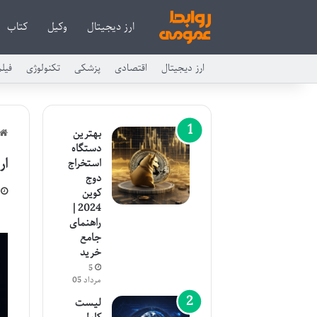
ارز دیجیتال
وکیل
کتاب
ارز دیجیتال
اقتصادی
پزشکی
تکنولوژی
فیل
بهترین
دستگاه
ارز
استخراج
دوج
کوین
2024 |
راهنمای
جامع
خرید
5
مرداد 05
لیست