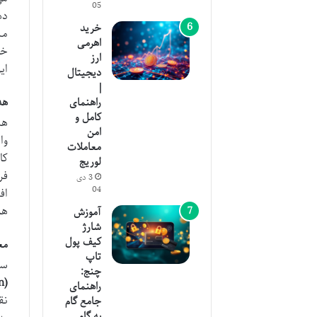
05
خرید
مش
اهرمی
خو
ارز
ای
دیجیتال
|
هد
راهنمای
کامل و
هد
امن
معاملات
کا
لوریج
فر
3 دی
04
اف
هم
آموزش
شارژ
کیف پول
مع
تاپ
سفر ک
چنج:
(Corbin Pon)
راهنمای
نق
جامع گام
به گام