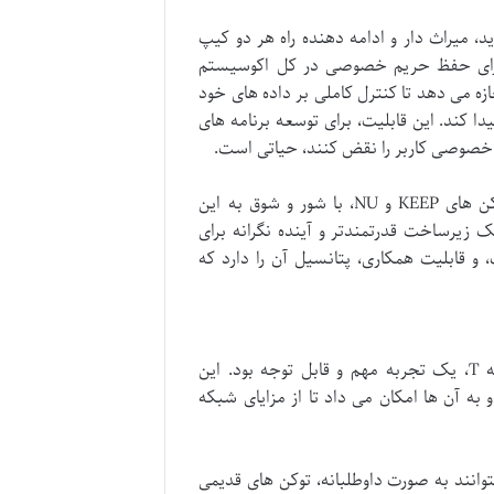
Th) متولد شد. این پروژه جدید، میراث دار و ادامه دهنده راه هر دو کیپ
نیادین برای حفظ حریم خصوصی در کل اکوسیستم
اربران اجازه می دهد تا کنترل کاملی بر داده های خود
 کند. این قابلیت، برای توسعه برنامه های
م خصوصی کاربر را نقض کنند، حیاتی است.
توکن اصلی این شبکه، T، نمادی از این اتحاد و تکامل است. دارندگان توکن های KEEP و NU، با شور و شوق به این
زیرساخت قدرتمندتر و آینده نگرانه برای
بر تمرکززدایی، امنیت، و قابلیت همکاری، پتانسیل آن را دارد که
برای بسیاری از دارندگان سابق توکن KEEP، فرآیند تبدیل توکن هایشان به T، یک تجربه مهم و قابل توجه بود. این
ی ضروری برای هم راستا شدن با پروژه جدید Threshold بود و به آن ها امکان می داد تا از مزایای شبکه
ند مهاجرت به گونه ای طراحی شد که دارندگان توکن های KEEP و NU بتوانند به صورت داوطلبانه، توکن های قدیمی