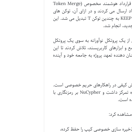
خود را به توکن های جدید T تبدیل کنند. این تبدیل معمولاً از طریق یک قرارداد هوشمند مخصوص (Token Merge
رداد ارسال می کردند و در ازای آن، توکن های
جدید T را با نسبت تبدیل مشخص دریافت می نمودند. برای مثال، هر توکن KEEP به چندین توکن T تبدیل می شد. این
دید، انجام شد.
 از یک پروتکل نوآورانه به سوی یک پروتکل
 Threshold با ارائه راهنماهای جامع و ابزارهای کاربرپسند، تلاش کردند تا این
شان دهنده تعهد پروژه به جامعه خود و آینده
ایانگر یک جهش کیفی در راهکارهای حریم خصوصی است.
در حالی که کیپ نتورک بر ذخیره سازی داده های خصوصی خارج از زنجیره تمرکز داشت و NuCypher بر رمزنگاری با
لیت های ذخیره سازی خصوصی کیپ را حفظ کرده،