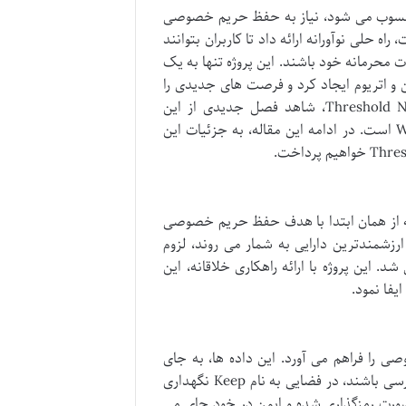
محسوب می شود، نیاز به حفظ حریم خصوصی
حلی نوآورانه ارائه داد تا کاربران بتوانند
ت محرمانه خود باشند. این پروژه تنها به یک
 کاربردی مانند tBTC، پلی میان بیت کوین و اتریوم ایجاد کرد و فرصت های جدیدی را
در اکوسیستم مالی غیرمتمرکز (DeFi) گشود. اکنون، با ادغام در Threshold Network، شاهد فصل جدیدی از این
داستان هستیم که نویدبخش آینده ای امن تر و خصوصی تر در دنیای Web3 است. در ادامه این مقاله، به جزئیات این
ه از همان ابتدا با هدف حفظ حریم خصوصی
زشمندترین دارایی به شمار می روند، لزوم
ین پروژه با ارائه راهکاری خلاقانه، این
را فراهم می آورد. این داده ها، به جای
اینکه مستقیماً روی یک بلاکچین عمومی ذخیره شوند و برای همه قابل دسترسی باشند، در فضایی به نام Keep نگهداری
 صورت رمزگذاری شده و ایمن در خود جای می