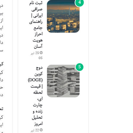
ثبت نام
در
صرافی
بی
ایرانی |
از
راهنمای
جامع
احراز
هویت
آسان
سفر
25 تیر
05
کیپ نتور
دوج
کی
کوین
دا
(DOGE)
| قیمت
حف
لحظه
دغدغ
ای،
چارت
تع
زنده و
کی
تحلیل
امروز
22 تیر
می