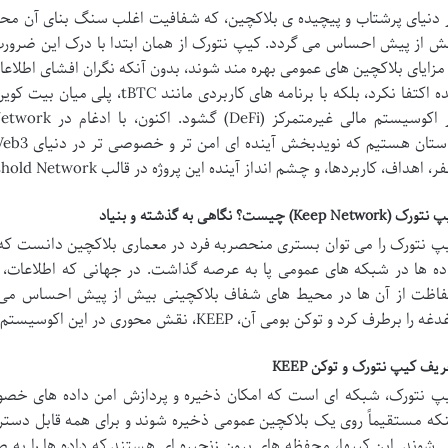
 دنیای پرشتاب و پیچیده ی بلاکچین، که شفافیت اغلب سنگ بنای آن 
ش از پیش احساس می گردد. کیپ نتورک از همان ابتدا با درک این ضرورت، راه 
 مزایای بلاکچین های عمومی بهره مند شوند، بدون آنکه نگران افشای اطلاعا
ایده اکتفا نکرد، بلکه با برنامه های
، اهداف، کاربردها، و چشم انداز آینده این پروژه در قالب Threshold Network خواهیم پرداخت.
ک (Keep Network) چیست؟ نگاهی به گذشته و بنیاد
پ نتورک را می توان بستری منحصربه فرد در معماری بلاکچین دانست ک
ده ها در شبکه های عمومی پا به عرصه گذاشت. در جهانی که اطلاعات، ار
اظت از آن ها در محیط های شفاف بلاکچینی بیش از پیش احساس می شد. ا
ه را برطرف کرد و توکن بومی آن، KEEP، نقش محوری در این اکوسیستم ایفا نمود.
ریف کیپ نتورک و توکن KEEP
پ نتورک، شبکه ای است که امکان ذخیره و پردازش امن داده های خصوصی 
 شوند. این کیپها، محفظه های برون زنجیره ای هستند که داده ها را به