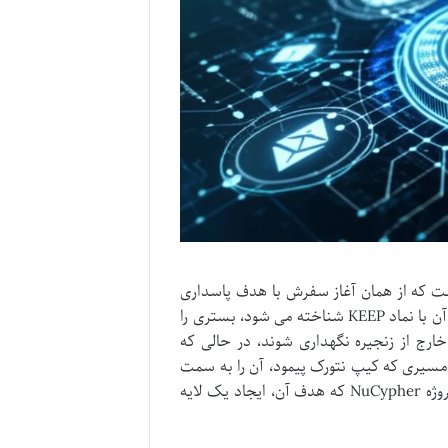
ا در دنیای بلاکچین است که از همان آغاز سفرش با هدف پاسداری
از حریم خصوصی داده ها، گام های بلندی برداشت. این پروژه، که توکن بومی آن با نماد KEEP شناخته می شود، بستری را
ارج از زنجیره نگهداری شوند، در حالی که
 مسیری که کیپ نتورک پیمود، آن را به سمت
تحولی بزرگ به نام شبکه Threshold (T) سوق داد؛ ادغامی استراتژیک با پروژه NuCypher که هدف آن، ایجاد یک لایه