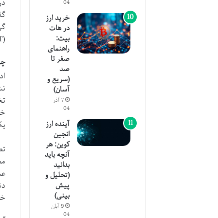
در
04
گذ
خرید ارز
در هات
بیت:
work (T
راهنمای
صفر تا
چر
صد
(سریع و
آسان)
7 آذر
04
خص
آینده ارز
یک
انجین
کوین: هر
تص
آنچه باید
مع
بدانید
عم
(تحلیل و
دن
پیش
بینی)
خص
9 آبان
04