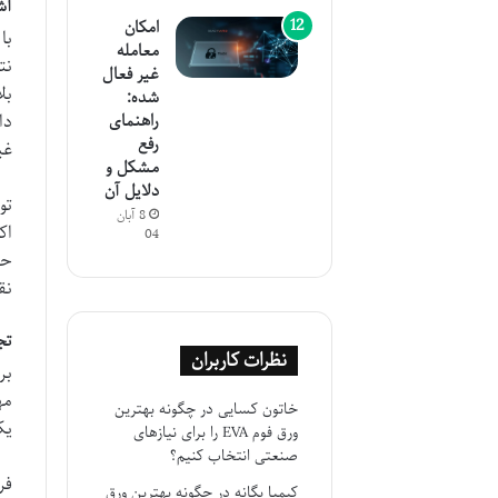
آشنایی ب
امکان
معامله
غیر فعال
شده:
دا
راهنمای
رفع
غی
مشکل و
دلایل آن
8 آبان
اک
04
نق
تجر
نظرات کاربران
خاتون کسایی
در
چگونه بهترین
یک
ورق فوم EVA را برای نیازهای
صنعتی انتخاب کنیم؟
کیمیا یگانه
در
چگونه بهترین ورق