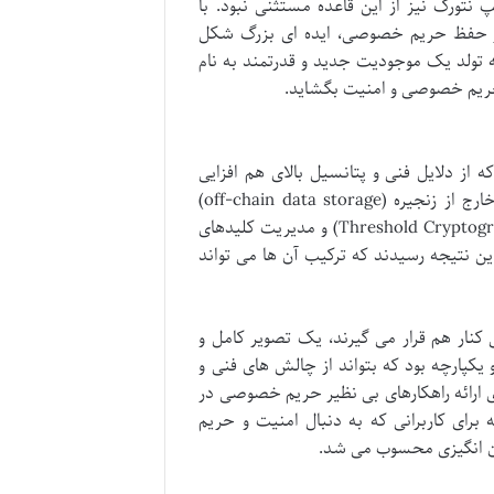
 نتورک نیز از این قاعده مستثنی نبود. با
 تر حفظ حریم خصوصی، ایده ای بزرگ شکل
مکاری ساده، بلکه تولد یک موجودیت جدید و قدرتمند به نام
ندانه بود که از دلایل فنی و پتانسیل بالای هم افزایی
نشأت می گرفت. کیپ نتورک در زمینه ذخیره سازی داده های خصوصی خارج از زنجیره (off-chain data storage)
تخصص داشت، در حالی که NuCypher در حوزه رمزنگاری با آستانه (Threshold Cryptography) و مدیریت کلیدهای
 نتیجه رسیدند که ترکیب آن ها می تواند
 کنار هم قرار می گیرند، یک تصویر کامل و
یکپارچه بود که بتواند از چالش های فنی و
ای ارائه راهکارهای بی نظیر حریم خصوصی در
 برای کاربرانی که به دنبال امنیت و حریم
ان انگیزی محسوب می شد.