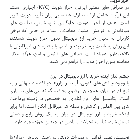
احراز هویت
در صرافی های معتبر ایرانی، احراز هویت (KYC) اجباری است.
این فرآیند شامل ارائه مدارک شناسایی برای تأیید هویت کاربر
است. هدف از احراز هویت، جلوگیری از پولشویی، فعالیت های
غیرقانونی و افزایش امنیت معاملات است. در حالی که برخی
کاربران به دنبال خرید ارز دیجیتال بدون احراز هویت هستند،
این روش به شدت پرخطر بوده و اغلب با پلتفرم های غیرقانونی یا
کلاهبرداری همراه است. صرافی های قانونی و امن، هرگز امکان
معامله بدون احراز هویت را فراهم نمی کنند.
چشم انداز آینده خرید با ارز دیجیتال در ایران
با وجود چالش های کنونی، آینده رمزارزها در اقتصاد جهانی و به
تبع آن در ایران، همچنان موضوع بحث و گمانه زنی های بسیاری
است. پتانسیل های این فناوری، به خصوص در زمینه پرداخت
های بین المللی و کاهش واسطه ها، غیرقابل انکار است. اما برای
اینکه خرید با ارز دیجیتال در ایران به یک روش رایج و عملی
تبدیل شود، نیاز به تحولات بنیادین در چندین حوزه وجود دارد.
نخست، تغییر قوانین و مقررات دولتی در زمینه پذیرش رمزارزها