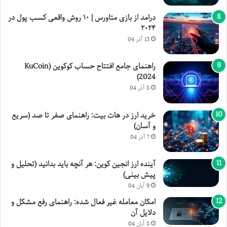
درامد از بازی متاورس | ۱۰ روش واقعی کسب پول در
۲۰۲۴
13 آذر 04
راهنمای جامع افتتاح حساب کوکوین (KuCoin
2024)
8 آذر 04
خرید ارز در هات بیت: راهنمای صفر تا صد (سریع
و آسان)
7 آذر 04
آینده ارز انجین کوین: هر آنچه باید بدانید (تحلیل و
پیش بینی)
9 آبان 04
امکان معامله غیر فعال شده: راهنمای رفع مشکل و
دلایل آن
8 آبان 04