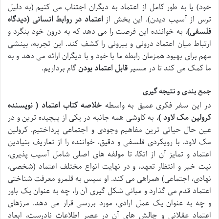
خود) یا به طور کامل از اعتماد به دیگران اجتناب می کنیم (به دلیل
ترس از آسیب دیدن). این بخش از
اعتماد در روابط انسانی (دیدگاه
فلسفی)
، به خواننده این فرصت را می دهد که به درون خود بنگرد و
ارتباط میان اعتماد درونی و بیرونی را کشف کند. این تجربه، بینشی
مهم برای بهبود همزمان رابطه ما با خود و با دیگران ارائه می دهد و به
ما کمک می کند تا در مسیر
قابل اعتماد بودن
گام برداریم.
جمع بندی و نتیجه گیری
در این سفر فکری عمیق به واسطه
خلاصه کتاب اعتماد ( نویسنده
کرولین مک لاود )
، به کاوشی همه جانبه در یکی از پیچیده ترین و در
عین حال حیاتی ترین مفاهیم وجودی و اجتماعی پرداختیم. کرولین
مک لاود، با رویکردی فلسفی و دقیق، خواننده را از تعاریف بنیادین
اعتماد و تمایز آن از اتکا، تا مولفه های اصلی شامل آسیب پذیری،
نیت خیر و انتظار تعهد، و در نهایت انواع مختلف اعتماد (شخصی،
نهادی، اجتماعی) همراهی می کند. او سپس به قلمرو معرفت شناختی
اعتماد قدم می گذارد و مبانی شکل گیری آن را، چه به عنوان یک باور
و چه به عنوان یک عمل ارادی، مورد بررسی قرار می دهد. مرزهای
اعتماد عقلانی و چالش های آن در عصر اطلاعات نادرست، ابعاد