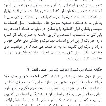
شخصی، نهادی، و اجتماعی. در این سفر تحلیلی، خواننده می آموزد
که اعتماد شخصی، همان طور که از نامش پیداست، میان افراد برقرار
می شود؛ مانند اعتماد به یک دوست یا همسر. اعتماد نهادی، مربوط
به باور ما به عملکرد صحیح سازمان ها و نهادهاست؛ مثل اعتماد به
سیستم بانکی، قوای قضائیه یا پزشکان. در نهایت، اعتماد اجتماعی به
باور کلی ما نسبت به انسجام و کارایی جامعه به عنوان یک کل اشاره
دارد. هر یک از این انواع اعتماد، دینامیک و چالش های خاص خود را
دارند و درک این تفاوت ها، به ما کمک می کند تا در موقعیت های
مختلف، نگاه دقیق تری به ماهیت اعتماد داشته باشیم و بتوانیم
هوشمندانه تر عمل کنیم.
چگونه اعتماد می کنیم؟: معرفت شناسی اعتماد (فصل ۲)
پس از درک ماهیت بنیادین اعتماد،
کتاب اعتماد کرولین مک لاود
خواننده را به فصل دوم رهنمون می سازد، جایی که به معرفت شناسی
اعتماد پرداخته می شود. این فصل، ما را به سفری فکری برای واکاوی
مبانی و دلایلی می برد که بر اساس آن ها به دیگران اعتماد می کنیم، و
می پرسد که آیا این اعتماد یک باور منطقی است یا یک عمل ارادی.
تجربه خواندن این بخش، به ما کمک می کند تا سازوکارهای درونی