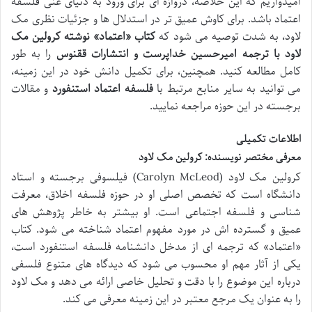
امیدواریم که این خلاصه، دروازه ای برای ورود به دنیای غنی فلسفه
اعتماد باشد. برای کاوش عمیق تر در استدلال ها و جزئیات نظری مک
لاود، به شدت توصیه می شود که
کتاب «اعتماد» نوشته کرولین مک
لاود با ترجمه امیرحسین خداپرست و انتشارات ققنوس
را به طور
کامل مطالعه کنید. همچنین، برای تکمیل دانش خود در این زمینه،
می توانید به سایر منابع مرتبط با
فلسفه اعتماد استنفورد
و مقالات
برجسته در این حوزه مراجعه نمایید.
اطلاعات تکمیلی
معرفی مختصر نویسنده: کرولین مک لاود
کرولین مک لاود (Carolyn McLeod) فیلسوفی برجسته و استاد
دانشگاه است که تخصص اصلی او در حوزه فلسفه اخلاق، معرفت
شناسی و فلسفه اجتماعی است. او بیشتر به خاطر پژوهش های
عمیق و گسترده اش در مورد مفهوم اعتماد شناخته می شود. کتاب
«اعتماد» که ترجمه ای از مدخل دانشنامه فلسفه استنفورد است،
یکی از آثار مهم او محسوب می شود که دیدگاه های متنوع فلسفی
درباره این موضوع را با دقت و تحلیل خاصی ارائه می دهد و مک لاود
را به عنوان یک مرجع معتبر در این زمینه معرفی می کند.