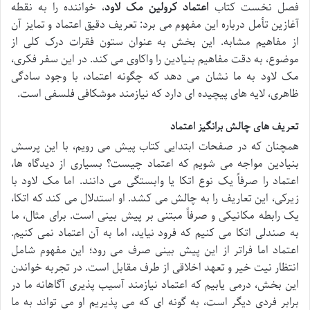
فصل نخست کتاب
اعتماد کرولین مک لاود
، خواننده را به نقطه
آغازین تأمل درباره این مفهوم می برد: تعریف دقیق اعتماد و تمایز آن
از مفاهیم مشابه. این بخش به عنوان ستون فقرات درک کلی از
موضوع، به دقت مفاهیم بنیادین را واکاوی می کند. در این سفر فکری،
مک لاود به ما نشان می دهد که چگونه اعتماد، با وجود سادگی
ظاهری، لایه های پیچیده ای دارد که نیازمند موشکافی فلسفی است.
تعریف های چالش برانگیز اعتماد
همچنان که در صفحات ابتدایی کتاب پیش می رویم، با این پرسش
بنیادین مواجه می شویم که اعتماد چیست؟ بسیاری از دیدگاه ها،
اعتماد را صرفاً یک نوع اتکا یا وابستگی می دانند. اما مک لاود با
زیرکی، این تعاریف را به چالش می کشد. او استدلال می کند که اتکا،
یک رابطه مکانیکی و صرفاً مبتنی بر پیش بینی است. برای مثال، ما
به صندلی اتکا می کنیم که فرود نیاید، اما به آن اعتماد نمی کنیم.
اعتماد اما فراتر از این پیش بینی صرف می رود؛ این مفهوم شامل
انتظار نیت خیر و تعهد اخلاقی از طرف مقابل است. در تجربه خواندن
این بخش، درمی یابیم که اعتماد نیازمند آسیب پذیری آگاهانه ما در
برابر فردی دیگر است، به گونه ای که می پذیریم او می تواند به ما