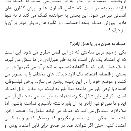
از وضعیت نیست. این، ما را به این بینش می رساند که اعتماد یک
فرایند پیچیده تر است که شامل قضاوت ها و ارزش گذاری های
انسانی نیز می شود. این بخش به خواننده کمک می کند تا نه تنها
دلایل بیرونی اعتماد، بلکه احساسات و انگیزه های درونی مؤثر بر آن را
نیز درک کند.
اعتماد به عنوان باور یا عمل ارادی؟
یکی از مهم ترین مباحثی که در این فصل مطرح می شود، این است
که آیا اعتماد یک باور است که به طور غیرارادی در ما شکل می گیرد،
یا یک عمل ارادی که ما آگاهانه تصمیم به انجام آن می گیریم؟ در این
بخش از
فلسفه اعتماد
، مک لاود دیدگاه های مختلف را به تصویر می
کشد و موضع خود را در این زمینه روشن می سازد. برخی فیلسوفان،
اعتماد را نوعی باور می دانند؛ مثلاً باور به اینکه فرد مقابل قابل اعتماد
است. اگر این باور شکل بگیرد، اعتماد به طور طبیعی به دنبال آن می
آید و ما نمی توانیم ارادی به آن باور داشته باشیم یا نداشته باشیم. اما
مک لاود استدلال می کند که اعتماد می تواند شامل یک عنصر ارادی
باشد؛ ما ممکن است تصمیم بگیریم که ریسک کنیم و به کسی
اعتماد کنیم، حتی اگر شواهد صد در صدی برای قابل اعتماد بودن او