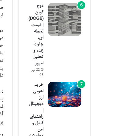
دوج
صر
کوین
ای
(DOGE)
| قیمت
مو
لحظه
در
ای،
چارت
خو
زنده و
ما
تحلیل
تع
امروز
بن
22 تیر
نگ
05
خرید
پی
اهرمی
ارز
پی
دیجیتال
فق
|
آغ
راهنمای
پی
کامل و
امن
معاملات
۳.۱. انتخاب و نصب کیف