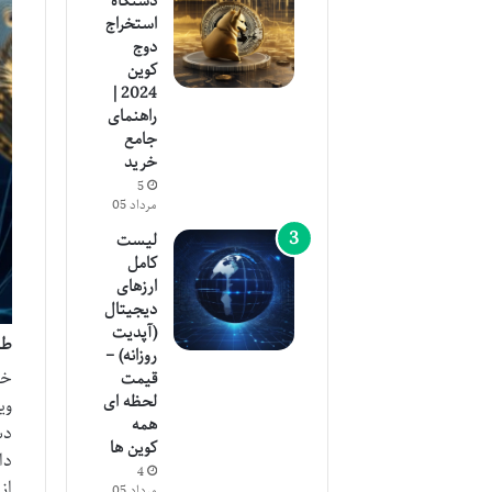
دستگاه
استخراج
دوج
کوین
2024 |
راهنمای
جامع
خرید
5
مرداد 05
لیست
کامل
ارزهای
دیجیتال
(آپدیت
طر
روزانه) –
خر
قیمت
لحظه ای
وی
همه
دس
کوین ها
دا
4
از
مرداد 05