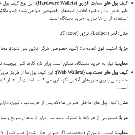
کیف پول های سخت افزاری (Hardware Wallets):
این نوع کیف پول ه
طور خاص برای ذخیره آفلاین کلیدهای خصوصی طراحی شده اند و
بالا
استفاده از آن ها نیاز به خرید دستگاه است.
مثال:
لجر (Ledger)، ترزور (Trezor).
مزایا:
امنیت فوق العاده بالا (کلید خصوصی هرگز آنلاین نمی شود)، محافظ
معایب:
نیاز به خرید دستگاه، ممکن است برای تازه کارها کمی پیچیده تر
کیف پول های تحت وب (Web Wallets):
این کیف پول ها از طریق مرو
خصوصی را روی سرورهای آنلاین نگهداری می کنند. امنیت آن ها از کیف
است.
مثال:
کیف پول های داخلی صرافی ها (که پس از خرید بیت کوین، دارایی 
مزایا:
دسترسی از هر کجا با اینترنت، مناسب برای تریدهای سریع و مبال
معایب:
امنیت پایین تر (مخصوصا اگر صرافی هک شود)، عدم کنترل ک