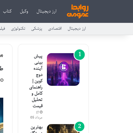
ارز دیجیتال
وکیل
کتاب
ارز دیجیتال
اقتصادی
پزشکی
تکنولوژی
فیل
پیش
بینی
طر
آینده
دوج
کوین |
راهنمای
کامل و
تحلیل
قیمت
17
مرداد 05
بهترین