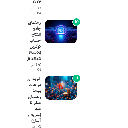
۲۰۲۴
13 آذر
04
راهنمای
جامع
افتتاح
حساب
کوکوین
(KuCoi
n 2024)
8 آذر
04
خرید ارز
در هات
بیت:
راهنمای
صفر تا
صد
(سریع و
آسان)
7 آذر