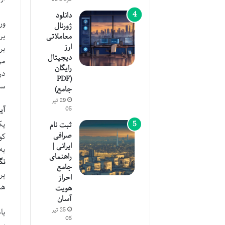
دانلود
ور
ژورنال
بر
معاملاتی
ارز
بر
دیجیتال
مر
رایگان
در
(PDF
سا
جامع)
29 تیر
آی
05
یک
ثبت نام
صرافی
کو
ایرانی |
به
راهنمای
نگ
جامع
پر
احراز
هم
هویت
آسان
25 تیر
با
05
سا