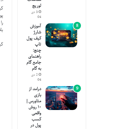
لوریج
کی
3 دی
پو
04
را
آموزش
بل
شارژ
کیف پول
کی
تاپ
چنج:
راهنمای
جامع گام
به گام
2 دی
04
درامد از
بازی
متاورس |
۱۰ روش
واقعی
کسب
پول در