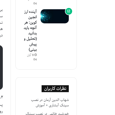
04
بر
آینده ارز
سر
انجین
کوین: هر
آنچه باید
هس
بدانید
در
(تحلیل و
پیش
بینی)
9 آبان
04
نظرات کاربران
۳.۲. انتخاب صرافی ا
شهاب الدین آرمان
در
نصب
پس
سینک آبشاری + آموزش
رو
خورشید خاتمی
در
نصب سینک