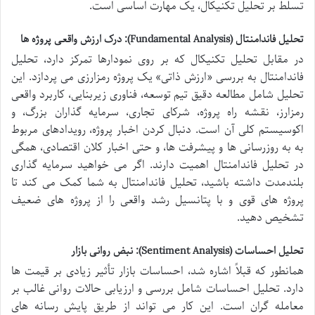
تسلط بر تحلیل تکنیکال، یک مهارت اساسی است.
تحلیل فاندامنتال (Fundamental Analysis): درک ارزش واقعی پروژه ها
در مقابل تحلیل تکنیکال که بر روی نمودارها تمرکز دارد، تحلیل
فاندامنتال به بررسی «ارزش ذاتی» یک پروژه رمزارزی می پردازد. این
تحلیل شامل مطالعه دقیق تیم توسعه، فناوری زیربنایی، کاربرد واقعی
رمزارز، نقشه راه پروژه، شرکای تجاری، سرمایه گذاران بزرگ، و
اکوسیستم کلی آن است. دنبال کردن اخبار پروژه، رویدادهای مربوط
به به روزرسانی ها و پیشرفت ها، و حتی اخبار کلان اقتصادی، همگی
در تحلیل فاندامنتال اهمیت دارند. اگر می خواهید سرمایه گذاری
بلندمدت داشته باشید، تحلیل فاندامنتال به شما کمک می کند تا
پروژه های قوی و با پتانسیل رشد واقعی را از پروژه های ضعیف
تشخیص دهید.
تحلیل احساسات (Sentiment Analysis): نبض روانی بازار
همانطور که قبلاً اشاره شد، احساسات بازار تأثیر زیادی بر قیمت ها
دارد. تحلیل احساسات شامل بررسی و ارزیابی حالات روانی غالب بر
معامله گران است. این کار می تواند از طریق پایش رسانه های