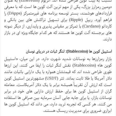
نسبت به بیت کوین طراحی شده اند. اتریوم (Ethereum) به عنوان
دومین رمزارز بزرگ، یکی از مهم ترین آلت کوین ها است که با معرفی
قراردادهای هوشمند، بستر توسعه برنامه های غیرمتمرکز (DApps) را
فراهم آورد. ریپل (Ripple) برای تسهیل تراکنش های بین بانکی و
کاردانو (Cardano) با تمرکز بر مقیاس پذیری و پایداری، از دیگر نمونه
های برجسته آلت کوین ها هستند که هر کدام جایگاه ویژه ای در بازار
دارند.
استیبل کوین ها (Stablecoins): لنگر ثبات در دریای نوسان
بازار رمزارزها به نوسانات شدید شهرت دارد. در این میان، «استیبل
کوین ها» (Stablecoins) نقش لنگر ثبات را ایفا می کنند. این ارزها
طوری طراحی شده اند که قیمتشان همواره با یک دارایی باثبات مانند
دلار آمریکا یا طلا ثابت بماند. تتر (USDT) مشهورترین استیبل کوین
است که ارزش آن تقریباً همیشه برابر با یک دلار آمریکاست. معامله
گران از استیبل کوین ها برای حفظ ارزش دارایی های خود در برابر
نوسانات بازار، یا برای جابه جایی آسان سرمایه بین صرافی ها استفاده
می کنند. هر کسی که تجربه ترید دارد، می داند که استیبل کوین ها
ابزاری ضروری برای مدیریت ریسک هستند.