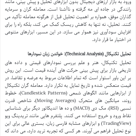
ورود به بازار ارزهای دیجیتال بدون ابزارهای تحلیل و پیش بینی، مانند
رانندگی در جاده ای مه گرفته و ناآشنا است. معامله گران و سرمایه
گذاران موفق، همواره بر اهمیت تحلیل قبل از هرگونه معامله تأکید می
کنند. تحلیل، نه تنها به کاهش ریسک کمک می کند، بلکه راه را برای
افزایش سودآوری نیز هموار می سازد. در این مسیر، ابزارهای متنوعی
در اختیار ما قرار دارد.
تحلیل تکنیکال (Technical Analysis): خواندن زبان نمودارها
تحلیل تکنیکال، هنر و علم بررسی نمودارهای قیمتی و داده های
تاریخی بازار برای پیش بینی حرکت های آینده قیمت است. این روش
بر این باور استوار است که تمام اطلاعات مربوط به عرضه و تقاضا، در
قیمت منعکس شده و تاریخ تمایل به تکرار دارد. معامله گران تکنیکال
از ابزارهایی مانند الگوهای شمعی (Candlestick Patterns)، خطوط
روند، میانگین های متحرک (Moving Averages)، شاخص قدرت
نسبی (RSI)، مک دی (MACD) و ده ها اندیکاتور دیگر برای شناسایی
نقاط ورود و خروج استفاده می کنند. پلتفرم هایی مانند تریدینگ ویو
(TradingView) و ابزارهای مشابه فارسی زبان، بستری عالی برای این
نوع تحلیل فراهم می آورند. هر کسی که تجربه ترید دارد، می داند که