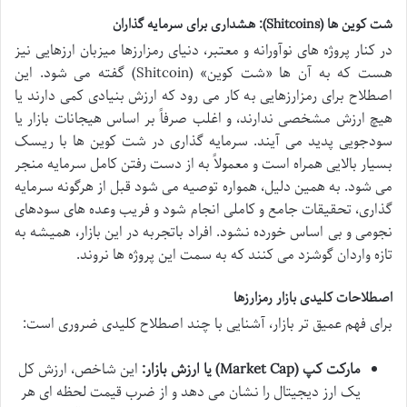
شت کوین ها (Shitcoins): هشداری برای سرمایه گذاران
در کنار پروژه های نوآورانه و معتبر، دنیای رمزارزها میزبان ارزهایی نیز
هست که به آن ها «شت کوین» (Shitcoin) گفته می شود. این
اصطلاح برای رمزارزهایی به کار می رود که ارزش بنیادی کمی دارند یا
هیچ ارزش مشخصی ندارند، و اغلب صرفاً بر اساس هیجانات بازار یا
سودجویی پدید می آیند. سرمایه گذاری در شت کوین ها با ریسک
بسیار بالایی همراه است و معمولاً به از دست رفتن کامل سرمایه منجر
می شود. به همین دلیل، همواره توصیه می شود قبل از هرگونه سرمایه
گذاری، تحقیقات جامع و کاملی انجام شود و فریب وعده های سودهای
نجومی و بی اساس خورده نشود. افراد باتجربه در این بازار، همیشه به
تازه واردان گوشزد می کنند که به سمت این پروژه ها نروند.
اصطلاحات کلیدی بازار رمزارزها
برای فهم عمیق تر بازار، آشنایی با چند اصطلاح کلیدی ضروری است:
مارکت کپ (Market Cap) یا ارزش بازار:
این شاخص، ارزش کل
یک ارز دیجیتال را نشان می دهد و از ضرب قیمت لحظه ای هر