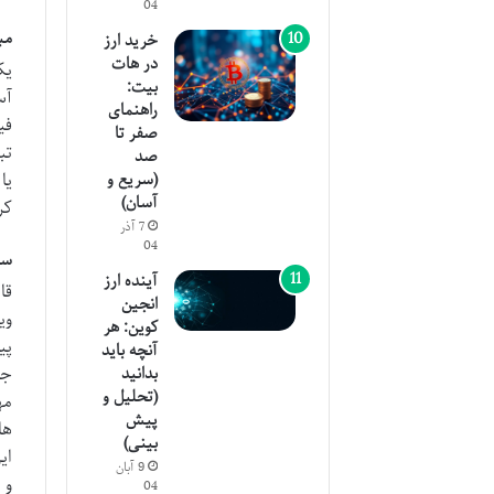
04
مب
خرید ارز
در هات
یک
بیت:
آس
راهنمای
فی
صفر تا
تب
صد
یا
(سریع و
آسان)
کر
7 آذر
04
سا
آینده ارز
انجین
وی
کوین: هر
پی
آنچه باید
جو
بدانید
(تحلیل و
مه
پیش
ها
بینی)
ای
9 آبان
و 
04