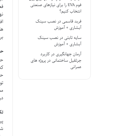
فوم EVA را برای نیازهای صنعتی
فع
انتخاب کنیم؟
نه
اف
فربد قاسمی
در
نصب سینک
آبشاری + آموزش
ها
بر
سایه ثابتی
در
نصب سینک
آبشاری + آموزش
حج
آرمان جهانگیری
در
کاربرد
حج
جرثقیل ساختمانی در پروژه های
عمرانی
که
حج
تو
مع
در
تک
پی