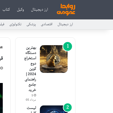
ارز دیجیتال
وکیل
کتاب
ارز دیجیتال
اقتصادی
پزشکی
تکنولوژی
فیل
بهترین
دستگاه
قی
استخراج
دوج
کوین
2024 |
راهنمای
جامع
خرید
5
مرداد 05
لیست