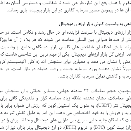
تفرم با هدف رفع این نیاز، طراحی شده تا شفافیت و دسترسی آسان به اطلاعات
 آن ها در پیمودن مسیر سرمایه گذاری در این بازار پیچیده، یاری رساند.
اهی به وضعیت کنونی بازار ارزهای دیجیتال
زار ارزهای دیجیتال با سرعت فزاینده ای در حال رشد و تکامل است. در حا
ش از صدها صرافی بین المللی معامله می شوند که هر یک از آن ها ویژگی
رند. پایش لحظه ای شاخص های کلیدی بازار، دیدگاهی جامع از وضعی
د. ارزش کل بازار ارزهای دیجیتال، یکی از مهم ترین این شاخص هاست که م
دش را نشان می دهد و معیاری برای سنجش اندازه کلی اکوسیستم کر
مولاً نشان دهنده ورود سرمایه جدید و رشد اعتماد در بازار است، در 
مایه و کاهش تمایل سرمایه گذاران باشد.
همچنین، حجم معاملات ۲۴ ساعته جهانی، معیاری حیاتی برا
لای معاملات، نشان دهنده علاقه زیاد معامله گران و نقدینگی کافی برا
دیجیتال تتر (USDT)، به عنوان یک استیبل کوین که ارزش آن همواره
ید و فروش را به خود اختصاص می دهد. این امر به دلیل نقش تتر به عن
ت که امکان جابه جایی سریع بین دارایی های دیجیتال و حفظ ارزش را در ن
بازار) بیت کوین (BTC) و اتریوم (ETH)، دو ارز دیجیت