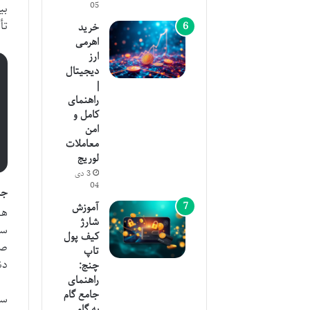
05
بی
تأ
خرید
اهرمی
ارز
دیجیتال
|
راهنمای
کامل و
امن
معاملات
لوریج
3 دی
04
جد
آموزش
هس
شارژ
سر
کیف پول
صف
تاپ
دن
چنج:
راهنمای
جامع گام
ست
به گام