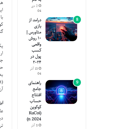
هر
2 دی
04
درامد از
بازی
گن
متاورس |
۱۰ روش
واقعی
کسب
پول در
جع
۲۰۲۴
حج
13 آذر
04
به
راهنمای
آن
جامع
افتتاح
حساب
اب
کوکوین
عل
(KuCoi
دی
n 2024)
تر
8 آذر