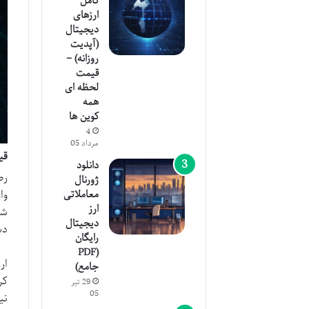
کامل
ارزهای
دیجیتال
(آپدیت
روزانه) –
قیمت
لحظه ای
همه
کوین ها
4
مرداد 05
قی
دانلود
رص
ژورنال
وا
معاملاتی
ارز
شو
دیجیتال
دس
رایگان
(PDF
ار
جامع)
کر
29 تیر
05
نی