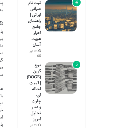
پل
ثبت نام
صرافی
به
ایرانی |
راهنمای
نگ
جامع
با
احراز
بی
هویت
آسان
دا
25 تیر
ده
05
گر
دوج
مع
کوین
سر
(DOGE)
| قیمت
لحظه
ای،
با
چارت
زنده و
خر
تحلیل
اس
امروز
22 تیر