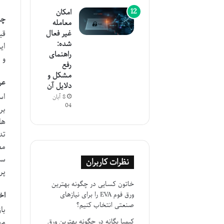
امکان
چه
معامله
قی
غیر فعال
شده:
ای
راهنمای
و 
رفع
مشکل و
عر
دلایل آن
اس
8 آبان
04
بر
مص
سا
نظرات کاربران
پر
خاتون کسایی
در
چگونه بهترین
ورق فوم EVA را برای نیازهای
اخ
صنعتی انتخاب کنیم؟
با
مه
کیمیا یگانه
در
چگونه بهترین ورق