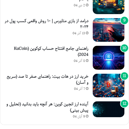
2 دی 04
درامد از بازی متاورس | ۱۰ روش واقعی کسب پول در
۲۰۲۴
13 آذر 04
راهنمای جامع افتتاح حساب کوکوین (KuCoin
2024)
8 آذر 04
خرید ارز در هات بیت: راهنمای صفر تا صد (سریع
و آسان)
7 آذر 04
آینده ارز انجین کوین: هر آنچه باید بدانید (تحلیل و
پیش بینی)
9 آبان 04