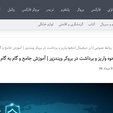
تژی
فارکس
بروکر
پلتفرم
تریدر
بروکر فارکس
وکیل
ک
م و سریال
کتاب
گردشگری و اقامتی
لوازم خانگی
روابط عمومی
)
ارز دیجیتال
)
نحوه واریز و برداشت در بروکر ویندزور | آموزش جامع و گا
وه واریز و برداشت در بروکر ویندزور | آموزش جامع و گام به گام
11 مرداد 04