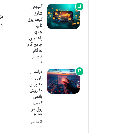
آموزش
شارژ
مز
کیف پول
هم
تاپ
چنج:
راهنمای
جامع گام
به گام
2 دی
04
درامد از
بازی
متاورس |
۱۰ روش
واقعی
کسب
پول در
۲۰۲۴
13 آذر
04