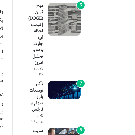
دوج
وض
کوین
(DOGE)
یک
| قیمت
لحظه
بر
ای،
سی
چارت
زنده و
و 
تحلیل
طر
امروز
22 تیر
بن
05
طر
تأثیر
نوسانات
نح
بازار
سهام بر
وا
فارکس
بی
22
حس
بهمن 04
نم
سایت