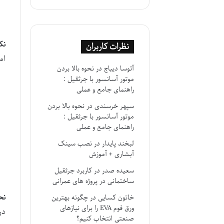
نک
نظرات کاربران
ام
آتوسا دیباج
در
نحوه بالا بردن
موتور آسانسور با جرثقیل :
راهنمای جامع و عملی
سپهر خرسندی
در
نحوه بالا بردن
موتور آسانسور با جرثقیل :
راهنمای جامع و عملی
لبخند پایدار
در
نصب سینک
آبشاری + آموزش
سعیده صدر
در
کاربرد جرثقیل
ساختمانی در پروژه های عمرانی
نح
خاتون کسایی
در
چگونه بهترین
ورق فوم EVA را برای نیازهای
در
صنعتی انتخاب کنیم؟