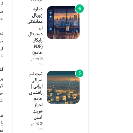
ای
دانلود
ها
ژورنال
حف
معاملاتی
ارز
تص
دیجیتال
رایگان
خو
(PDF
آر
جامع)
تا
29 تیر
05
آشن
ثبت نام
بر
صرافی
کر
ایرانی |
راهنمای
حا
جامع
شو
احراز
هویت
هر
آسان
را
25 تیر
05
تص