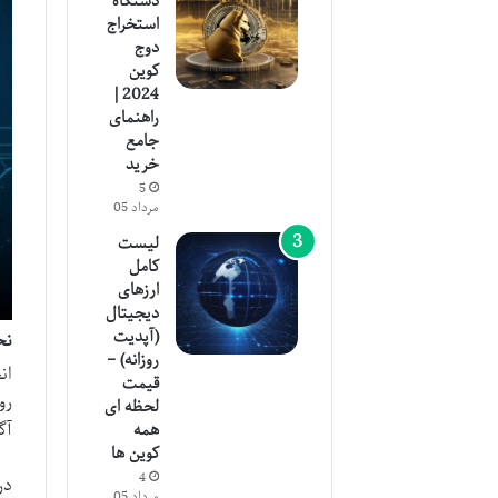
دستگاه
استخراج
دوج
کوین
2024 |
راهنمای
جامع
خرید
5
مرداد 05
لیست
کامل
ارزهای
دیجیتال
(آپدیت
نح
روزانه) –
قیمت
رو
لحظه ای
آگ
همه
کوین ها
4
در
مرداد 05