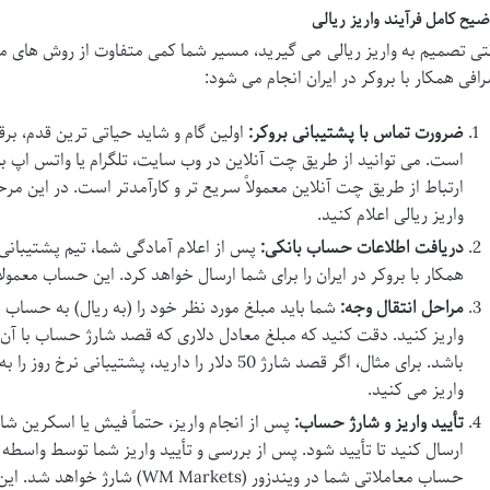
ضیح کامل فرآیند واریز ریالی
تی تصمیم به واریز ریالی می گیرید، مسیر شما کمی متفاوت از روش های مس
افی همکار با بروکر در ایران انجام می شود:
ضرورت تماس با پشتیبانی بروکر:
اولین گام و شاید حیاتی ترین قدم، برقر
است. می توانید از طریق چت آنلاین در وب سایت، تلگرام یا واتس اپ با
ارتباط از طریق چت آنلاین معمولاً سریع تر و کارآمدتر است. در این م
واریز ریالی اعلام کنید.
دریافت اطلاعات حساب بانکی:
پس از اعلام آمادگی شما، تیم پشتیبان
همکار با بروکر در ایران را برای شما ارسال خواهد کرد. این حساب معمو
مراحل انتقال وجه:
شما باید مبلغ مورد نظر خود را (به ریال) به حساب 
واریز کنید. دقت کنید که مبلغ معادل دلاری که قصد شارژ حساب با آن ر
باشد. برای مثال، اگر قصد شارژ 50 دلار را دارید، پشت
واریز می کنید.
تأیید واریز و شارژ حساب:
پس از انجام واریز، حتماً فیش یا اسکرین شات
ارسال کنید تا تأیید شود. پس از بررسی و تأیید واریز شما توسط واسطه و
حساب معاملاتی شما در ویندزور (kets