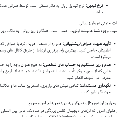
نرخ تبدیل:
نرخ تبدیل ریال به دلار ممکن است توسط صرافی همکا
نباشد.
ات امنیتی در واریز ریالی
نیت وجوه شما همیشه اولویت اصلی است. هنگام واریز ریالی، به نکات زیر 
تأیید هویت صرافی/پشتیبانی:
همواره از صحت هویت فرد یا صرافی که 
اطمینان حاصل کنید. بهترین راه، برقراری ارتباط از طریق کانال های 
بروکر) است.
عدم واریز مستقیم به حساب های شخصی:
به هیچ عنوان وجه را به 
هایی که از سوی بروکر تأیید نشده اند، واریز نکنید. همیشه از طریق و
معرفی می شوند، اقدام کنید.
نگهداری مستندات:
تمامی فیش های واریزی، اسکرین شات ها و مکالمات 
خود نگهداری کنید.
وه واریز ارز دیجیتال به بروکر ویندزور؛ تجربه ای امن و سریع
 دنیای امروز که ارزهای دیجیتال نقش پررنگی در مبادلات مالی بین المللی ای