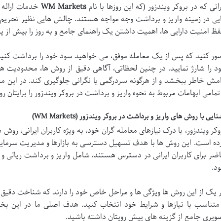
رانی که در بروکر ویندزور (که این روزها با نام
WM Markets
خدمات ارائه م
یی در زمینه واریز و برداشت وجه مواجه هستند. چالش هایی نظیر تحریم 
ظ امنیت دارایی ها، اهمیت داشتن یک راهنمای جامع و به روز را بیش از پ
ور کنید که پس از یک معامله موفق، می خواهید سود خود را برداشت کنی
د را شارژ نمایید. در چنین لحظاتی، آگاهی دقیق از روش ها، محدودیت ها،
امش خاطر ببخشد و از هرگونه سردرگمی یا نگرانی جلوگیری کند. در این مق
 تمامی ابهامات مربوط به نحوه واریز و برداشت در بروکر ویندزور را برایتان 
ایی با روش های واریز و برداشت در بروکر ویندزور (WM Markets)
وکر ویندزور، با درک نیازهای معامله گران خود، به ویژه کاربران ایرانی، روش 
ده است. این روش ها با هدف تسهیل دسترسی به بازارها و مدیریت سرمایه
ضر برای کاربران ایرانی در دسترس هستند، شامل واریز و برداشت ریالی و 
د.
 یک از این روش ها ویژگی ها و مراحل خاص خود را دارند که شناخت دقیق آ
 متناسب با نیازها و شرایط خود انتخاب کنید. هدف اصلی ما در این ب
ویری جامع از گزینه های پیش رویتان داشته باشید.