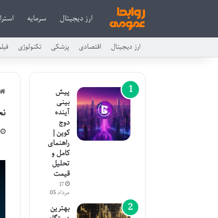
ارز دیجیتال
سرمایه
استرا
ارز دیجیتال
اقتصادی
پزشکی
تکنولوژی
فیل
پیش
بینی
نح
آینده
دوج
کوین |
راهنمای
کامل و
تحلیل
قیمت
17
مرداد 05
بهترین