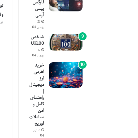
فارکس
تو
پیس
وق
آرمی
صر
21
بهمن 04
شاخص
UK100
17
بهمن 04
خرید
اهرمی
ارز
دیجیتال
|
راهنمای
کامل و
امن
معاملات
لوریج
3 دی
04