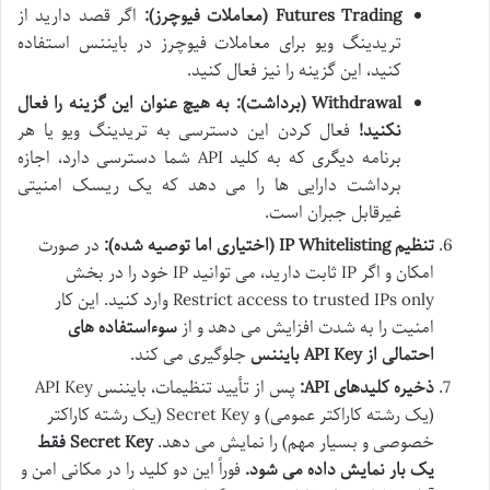
Futures Trading (معاملات فیوچرز):
اگر قصد دارید از
تریدینگ ویو برای معاملات فیوچرز در بایننس استفاده
کنید، این گزینه را نیز فعال کنید.
Withdrawal (برداشت):
به هیچ عنوان این گزینه را فعال
نکنید!
فعال کردن این دسترسی به تریدینگ ویو یا هر
برنامه دیگری که به کلید API شما دسترسی دارد، اجازه
برداشت دارایی ها را می دهد که یک ریسک امنیتی
غیرقابل جبران است.
تنظیم IP Whitelisting (اختیاری اما توصیه شده):
در صورت
امکان و اگر IP ثابت دارید، می توانید IP خود را در بخش
Restrict access to trusted IPs only وارد کنید. این کار
امنیت را به شدت افزایش می دهد و از
سوءاستفاده های
احتمالی از API Key بایننس
جلوگیری می کند.
ذخیره کلیدهای API:
پس از تأیید تنظیمات، بایننس API Key
(یک رشته کاراکتر عمومی) و Secret Key (یک رشته کاراکتر
خصوصی و بسیار مهم) را نمایش می دهد.
Secret Key فقط
یک بار نمایش داده می شود.
فوراً این دو کلید را در مکانی امن و