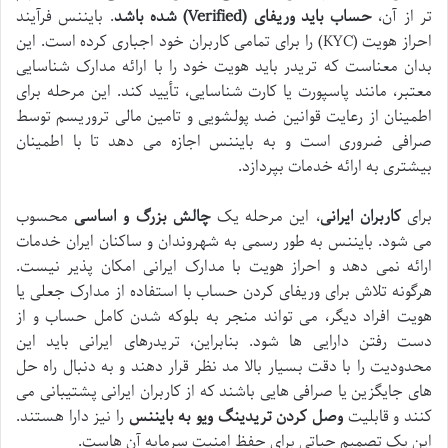
تر از آن،
حساب باید وریفای (Verified) شده باشد
. بایننس فرآیند
احراز هویت (KYC) را برای تمامی کاربران خود اجباری کرده است. این
بدان معناست که تریدر باید هویت خود را با ارائه مدارک شناسایی
معتبر، مانند پاسپورت یا کارت شناسایی، تأیید کند. این مرحله برای
اطمینان از رعایت قوانین ضد پولشویی و تامین مالی تروریسم توسط
صرافی ضروری است و به بایننس اجازه می دهد تا با اطمینان
بیشتری به ارائه خدمات بپردازد.
برای
کاربران ایرانی
، این مرحله یک
چالش بزرگ و اساسی
محسوب
می شود. بایننس به طور رسمی به شهروندان و ساکنان ایران خدمات
ارائه نمی دهد و احراز هویت با مدارک ایرانی امکان پذیر نیست.
هرگونه تلاش برای وریفای کردن حساب با استفاده از مدارک جعلی یا
هویت افراد دیگر، می تواند منجر به بلوکه شدن کامل حساب و از
دست رفتن دارایی ها شود. بنابراین، تریدرهای ایرانی باید این
محدودیت را با دقت بسیار بالا مد نظر قرار دهند و به دنبال راه حل
های جایگزین یا صرافی هایی باشند که از کاربران ایرانی پشتیبانی می
کنند و قابلیت
وصل کردن تریدینگ ویو به بایننس
را نیز دارا هستند.
این یک تصمیم حیاتی برای حفظ امنیت سرمایه آن هاست.