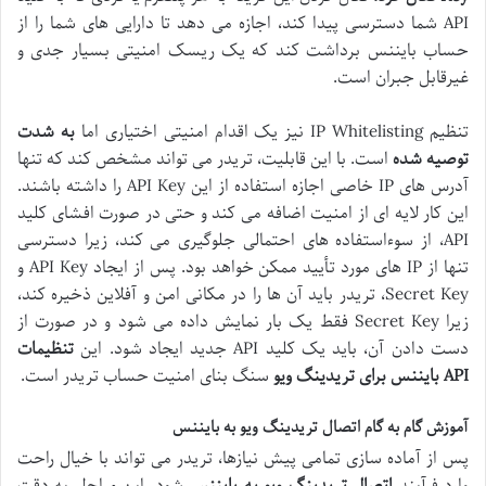
API شما دسترسی پیدا کند، اجازه می دهد تا دارایی های شما را از
حساب بایننس برداشت کند که یک ریسک امنیتی بسیار جدی و
غیرقابل جبران است.
تنظیم IP Whitelisting نیز یک اقدام امنیتی اختیاری اما
به شدت
توصیه شده
است. با این قابلیت، تریدر می تواند مشخص کند که تنها
آدرس های IP خاصی اجازه استفاده از این API Key را داشته باشند.
این کار لایه ای از امنیت اضافه می کند و حتی در صورت افشای کلید
API، از سوءاستفاده های احتمالی جلوگیری می کند، زیرا دسترسی
تنها از IP های مورد تأیید ممکن خواهد بود. پس از ایجاد API Key و
Secret Key، تریدر باید آن ها را در مکانی امن و آفلاین ذخیره کند،
زیرا Secret Key فقط یک بار نمایش داده می شود و در صورت از
دست دادن آن، باید یک کلید API جدید ایجاد شود. این
تنظیمات
API بایننس برای تریدینگ ویو
سنگ بنای امنیت حساب تریدر است.
آموزش گام به گام اتصال تریدینگ ویو به بایننس
پس از آماده سازی تمامی پیش نیازها، تریدر می تواند با خیال راحت
وارد فرآیند
اتصال تریدینگ ویو به بایننس
شود. این مراحل به دقت