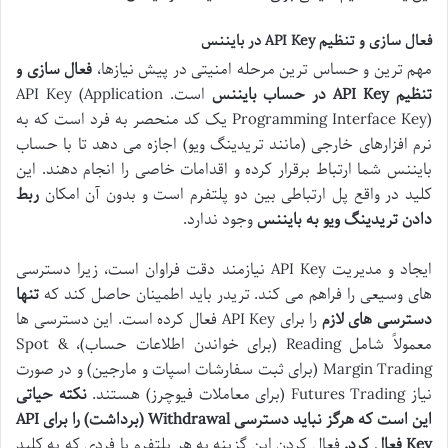
فعال سازی و تنظیم API Key در بایننس
مهم ترین و حساس ترین مرحله امنیتی در پیش نیازها،
فعال سازی و
تنظیم API Key در حساب بایننس
است. API Key (Application
Programming Interface Key) یک کد منحصر به فرد است که به
نرم افزارهای خارجی (مانند تریدینگ ویو) اجازه می دهد تا با حساب
بایننس شما ارتباط برقرار کرده و اقدامات خاصی را انجام دهند. این
کلید در واقع پل ارتباطی بین دو پلتفرم است و بدون آن امکان
ربط
دادن تریدینگ ویو به بایننس
وجود ندارد.
ایجاد و مدیریت API Key نیازمند دقت فراوان است، زیرا دسترسی
های وسیعی را فراهم می کند. تریدر باید اطمینان حاصل کند که
تنها
دسترسی های لازم
را برای API Key فعال کرده است. این دسترسی ها
معمولاً شامل Reading (برای خواندن اطلاعات حساب)، Spot &
Margin Trading (برای ثبت سفارشات اسپات و مارجین) و در صورت
نیاز Futures Trading (برای معاملات فیوچرز) هستند.
نکته حیاتی
این است که هرگز نباید دسترسی Withdrawal (برداشت) را برای API
Key فعال کرد.
فعال کردن این گزینه به هر پلتفرم یا فردی که به کلید