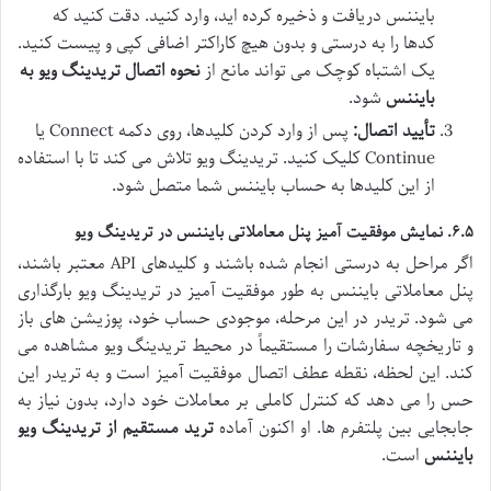
بایننس دریافت و ذخیره کرده اید، وارد کنید. دقت کنید که
کدها را به درستی و بدون هیچ کاراکتر اضافی کپی و پیست کنید.
یک اشتباه کوچک می تواند مانع از
نحوه اتصال تریدینگ ویو به
بایننس
شود.
تأیید اتصال:
پس از وارد کردن کلیدها، روی دکمه Connect یا
Continue کلیک کنید. تریدینگ ویو تلاش می کند تا با استفاده
از این کلیدها به حساب بایننس شما متصل شود.
۶.۵. نمایش موفقیت آمیز پنل معاملاتی بایننس در تریدینگ ویو
اگر مراحل به درستی انجام شده باشند و کلیدهای API معتبر باشند،
پنل معاملاتی بایننس به طور موفقیت آمیز در تریدینگ ویو بارگذاری
می شود. تریدر در این مرحله، موجودی حساب خود، پوزیشن های باز
و تاریخچه سفارشات را مستقیماً در محیط تریدینگ ویو مشاهده می
کند. این لحظه، نقطه عطف اتصال موفقیت آمیز است و به تریدر این
حس را می دهد که کنترل کاملی بر معاملات خود دارد، بدون نیاز به
جابجایی بین پلتفرم ها. او اکنون آماده
ترید مستقیم از تریدینگ ویو
بایننس
است.