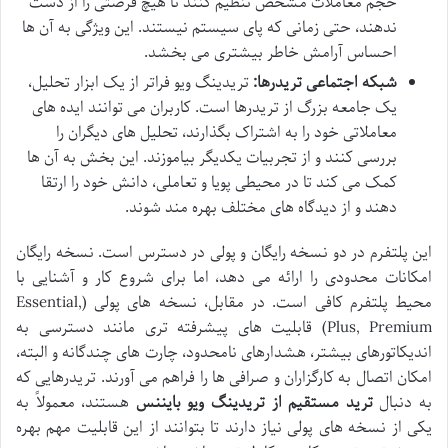
حجم معاملات مشخص تنظیم کنند تا هیچ فرصتی را از دست
ندهند، حتی زمانی که پای سیستم نیستند. این ویژگی به آن ها
احساس آرامش خاطر بیشتری می بخشد.
شبکه اجتماعی تریدرها:
تریدینگ ویو فراتر از یک ابزار تحلیل،
یک جامعه بزرگ از تریدرها است. کاربران می توانند ایده های
معاملاتی خود را به اشتراک بگذارند، تحلیل های دیگران را
بررسی کنند و از تجربیات یکدیگر بیاموزند. این بخش به آن ها
کمک می کند تا در محیطی پویا و تعاملی، دانش خود را ارتقا
دهند و از دیدگاه های مختلف بهره مند شوند.
این پلتفرم در دو نسخه رایگان و پولی در دسترس است. نسخه رایگان
امکانات محدودی را ارائه می دهد، اما برای شروع کار و آشنایی با
محیط پلتفرم کافی است. در مقابل، نسخه های پولی (Essential,
Plus, Premium) قابلیت های پیشرفته تری مانند دسترسی به
اندیکاتورهای بیشتر، هشدارهای نامحدود، چارت های چندگانه و البته،
امکان اتصال به کارگزاران و صرافی ها را فراهم می آورند. تریدرهایی که
به دنبال
ترید مستقیم از تریدینگ ویو بایننس
هستند، معمولاً به
یکی از نسخه های پولی نیاز دارند تا بتوانند از این قابلیت مهم بهره