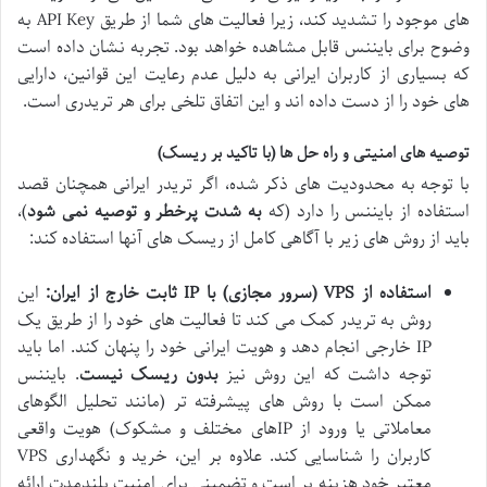
های موجود را تشدید کند، زیرا فعالیت های شما از طریق API Key به
وضوح برای بایننس قابل مشاهده خواهد بود. تجربه نشان داده است
که بسیاری از کاربران ایرانی به دلیل عدم رعایت این قوانین، دارایی
های خود را از دست داده اند و این اتفاق تلخی برای هر تریدری است.
توصیه های امنیتی و راه حل ها (با تاکید بر ریسک)
با توجه به محدودیت های ذکر شده، اگر تریدر ایرانی همچنان قصد
استفاده از بایننس را دارد (که
به شدت پرخطر و توصیه نمی شود
)،
باید از روش های زیر با آگاهی کامل از ریسک های آنها استفاده کند:
استفاده از VPS (سرور مجازی) با IP ثابت خارج از ایران:
این
روش به تریدر کمک می کند تا فعالیت های خود را از طریق یک
IP خارجی انجام دهد و هویت ایرانی خود را پنهان کند. اما باید
توجه داشت که این روش نیز
بدون ریسک نیست
. بایننس
ممکن است با روش های پیشرفته تر (مانند تحلیل الگوهای
معاملاتی یا ورود از IPهای مختلف و مشکوک) هویت واقعی
کاربران را شناسایی کند. علاوه بر این، خرید و نگهداری VPS
معتبر خود هزینه بر است و تضمینی برای امنیت بلندمدت ارائه