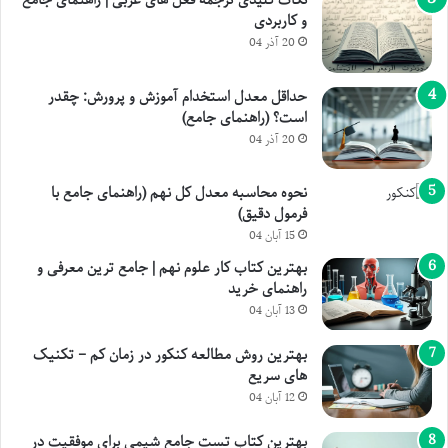
نکات کلیدی ترجمه فعل های عربی | راهنمای جامع
و کاربردی
20 آذر 04
حداقل معدل استخدام آموزش و پرورش: چقدر
است؟ (راهنمای جامع)
20 آذر 04
نحوه محاسبه معدل کل نهم (راهنمای جامع با
فرمول دقیق)
15 آبان 04
بهترین کتاب کار علوم نهم | جامع ترین معرفی و
راهنمای خرید
13 آبان 04
بهترین روش مطالعه کنکور در زمان کم – تکنیک
های سریع
12 آبان 04
بهترین کتاب تست جامع شیمی برای موفقیت در