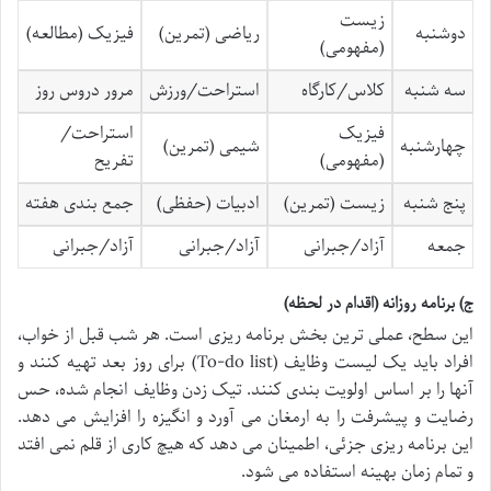
زیست
دوشنبه
ریاضی (تمرین)
فیزیک (مطالعه)
(مفهومی)
سه شنبه
کلاس/کارگاه
استراحت/ورزش
مرور دروس روز
فیزیک
استراحت/
چهارشنبه
شیمی (تمرین)
(مفهومی)
تفریح
پنج شنبه
زیست (تمرین)
ادبیات (حفظی)
جمع بندی هفته
جمعه
آزاد/جبرانی
آزاد/جبرانی
آزاد/جبرانی
ج) برنامه روزانه (اقدام در لحظه)
این سطح، عملی ترین بخش برنامه ریزی است. هر شب قبل از خواب،
افراد باید یک لیست وظایف (To-do list) برای روز بعد تهیه کنند و
آنها را بر اساس اولویت بندی کنند. تیک زدن وظایف انجام شده، حس
رضایت و پیشرفت را به ارمغان می آورد و انگیزه را افزایش می دهد.
این برنامه ریزی جزئی، اطمینان می دهد که هیچ کاری از قلم نمی افتد
و تمام زمان بهینه استفاده می شود.