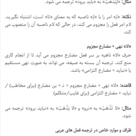
مثال:
«
لِیَذْهَبْ
» به «باید برود» ترجمه می شود.
نکته:
«
لِ‍ـ
» امر را با «
لِ‍ـ
» ناصبه که به معنای «تا» است، اشتباه نگیرید.
لام امر فعل را مجزوم می کند، در حالی که لام ناصبه آن را منصوب می
کند.
«لا» نهی + مضارع مجزوم
حرف «
لا
» ناهیه بر سر فعل مضارع مجزوم می آید تا از انجام کاری
منع کند. ترجمه آن بسته به صیغه، می تواند به صورت نهی مستقیم
یا «نباید + مضارع التزامی» باشد.
قاعده:
«
لا
» نهی + مضارع مجزوم = ن‍ـ + بن مضارع (برای مخاطب) /
نباید + مضارع التزامی (برای غایب/متکلم)
مثال:
«
لا تَذْهَبْ
» به «نرو» و «
لا یَذْهَبْ
» به «نباید برود» ترجمه می
شود.
ظراف و موارد خاص در ترجمه فعل های عربی