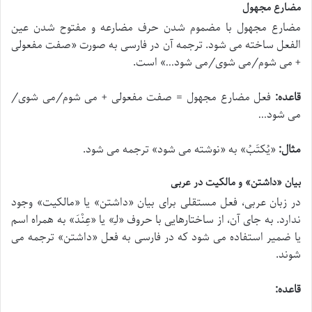
مضارع مجهول
مضارع مجهول با مضموم شدن حرف مضارعه و مفتوح شدن عین
الفعل ساخته می شود. ترجمه آن در فارسی به صورت «صفت مفعولی
+ می شوم/می شوی/می شود…» است.
قاعده:
فعل مضارع مجهول = صفت مفعولی + می شوم/می شوی/
می شود…
مثال:
«
یُکتَبُ
» به «نوشته می شود» ترجمه می شود.
بیان «داشتن» و مالکیت در عربی
در زبان عربی، فعل مستقلی برای بیان «داشتن» یا «مالکیت» وجود
ندارد. به جای آن، از ساختارهایی با حروف «
ل‍ـِ
» یا «
عِنْدَ
» به همراه اسم
یا ضمیر استفاده می شود که در فارسی به فعل «داشتن» ترجمه می
شوند.
قاعده: