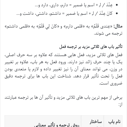
عِنْدَ / ل‍ـِ
+ اسم یا ضمیر = دارم، داری، دارد و…
کانَ عِنْدَ / ل‍ـِ
+ اسم یا ضمیر = داشتم، داشتی، داشت و…
مثال:
«
عِندی قَلَمٌ
» به «قلمی دارم» و «
کانَ لِي قَلَمٌ
» به «قلمی داشتم»
ترجمه می شوند.
تأثیر باب های ثلاثی مزید بر ترجمه فعل
فعل های ثلاثی مزید، فعل هایی هستند که علاوه بر سه حرف اصلی،
یک یا چند حرف زائد نیز دارند. ورود فعل به هر باب، علاوه بر تغییر
در وزن، می تواند معنای آن را نیز تغییر داده و لازم یا متعدی بودن
فعل را تحت تأثیر قرار دهد. شناخت این باب ها برای ترجمه دقیق
ضروری است.
برخی از مهم ترین باب های ثلاثی مزید و تأثیر آن ها بر ترجمه عبارتند
از:
نام باب
ساختار
روش ترجمه و تأثیر معنایی