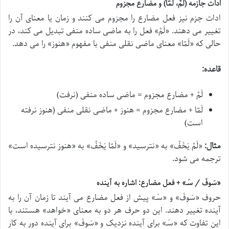
ادات جازمه (لَمْ، لَمّا) و مضارع مجزوم
ادات جزم نیز فعل مضارع را مجزوم می کنند و زمان یا معنای آن را
تغییر می دهند. «
لَمْ
» فعل را به ماضی ساده منفی تبدیل می کند، در
حالی که «
لَمّا
» معنای ماضی نقلی منفی با مفهوم «هنوز» را می دهد.
قاعده:
لَمْ
+ مضارع مجزوم = ماضی ساده منفی (نرفت)
لَمّا
+ مضارع مجزوم = هنوز + ماضی نقلی منفی (هنوز نرفته
است)
مثال:
«
لَمْ یَخَفْ
» به «نترسید» و «
لَمّا یَخَفْ
» به «هنوز نترسیده است»
ترجمه می شود.
«سَوفَ / س‍َـ» + فعل مضارع: اشاره به آینده
حروف «
سَوفَ
» و «
س‍َـ
» پیش از فعل مضارع می آیند تا زمان آن را به
آینده تغییر دهند. این دو حرف هر دو به معنای «خواهد» هستند، با
این تفاوت که «
س‍َـ
» برای آینده نزدیک و «
سَوفَ
» برای آینده دور به کار