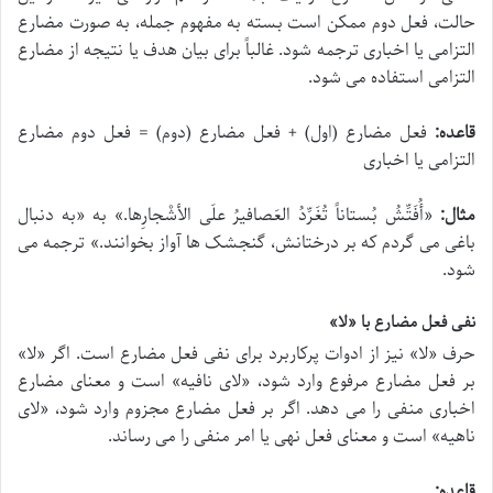
حالت، فعل دوم ممکن است بسته به مفهوم جمله، به صورت مضارع
التزامی یا اخباری ترجمه شود. غالباً برای بیان هدف یا نتیجه از مضارع
التزامی استفاده می شود.
قاعده:
فعل مضارع (اول) + فعل مضارع (دوم) = فعل دوم مضارع
التزامی یا اخباری
مثال:
«
أُفَتِّشُ بُستاناً تُغَرِّدُ العَصافیرُ علَی الأشْجارِها.
» به «به دنبال
باغی می گردم که بر درختانش، گنجشک ها آواز بخوانند.» ترجمه می
شود.
نفی فعل مضارع با «لا»
حرف «
لا
» نیز از ادوات پرکاربرد برای نفی فعل مضارع است. اگر «
لا
»
بر فعل مضارع مرفوع وارد شود، «لای نافیه» است و معنای مضارع
اخباری منفی را می دهد. اگر بر فعل مضارع مجزوم وارد شود، «لای
ناهیه» است و معنای فعل نهی یا امر منفی را می رساند.
قاعده: