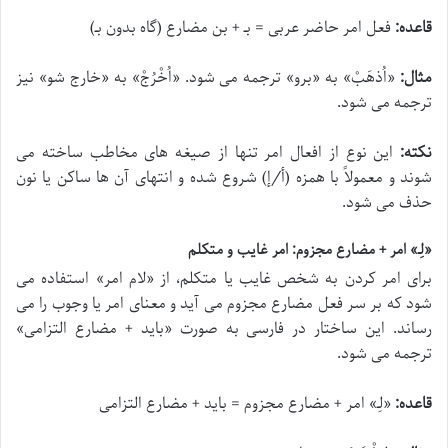
قاعده:
فعل امر حاضر عربی = ب‍ـ + بن مضارع (گاه بدون ب‍ـ)
مثال:
«
اُذهَبْ
» به «برو» ترجمه می شود. «
اُخْرُجْ
» به «خارج شو» نیز
ترجمه می شود.
نکته:
این نوع از افعال امر تنها از صیغه های مخاطب ساخته می
شوند و معمولاً با همزه (أ/إ) شروع شده و انتهای آن ها ساکن یا نون
حذف می شود.
«لِ‍ـ» امر + مضارع مجزوم: امر غایب و متکلم
برای امر کردن به شخص غایب یا متکلم، از «لام امر» استفاده می
شود که بر سر فعل مضارع مجزوم می آید و معنای امر یا وجوب را می
رساند. این ساختار در فارسی به صورت «باید + مضارع التزامی»
ترجمه می شود.
قاعده:
«
لِ‍ـ
» امر + مضارع مجزوم = باید + مضارع التزامی