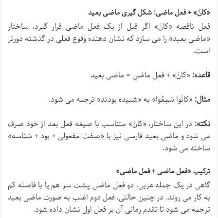
«کانَ» + فعل ماضی: شکل گیری ماضی بعید
فعل ناقصه «
کانَ
» اگر قبل از یک فعل ماضی قرار گیرد، ساختار
«ماضی بعید» را می سازد که نشان دهنده وقوع فعلی در گذشته دورتر
است.
قاعده:
«
کانَ
» + فعل ماضی = ماضی بعید
مثال:
«
کانَوا سَمِعُوا
» به «شنیده بودند» ترجمه می شود.
نکته:
در این ساختار، «
کانَ
» متناسب با صیغه فعل بعد از خود صرف
می شود و ماضی بعید فارسی نیز با «صفت مفعولی + بود + شناسه»
ساخته می شود.
ترکیب «فعل ماضی + فعل ماضی»
گاهی در یک جمله عربی، دو فعل ماضی پشت سر هم یا با فاصله کم
به کار می روند. در چنین حالتی، فعل دوم اغلب به صورت ماضی بعید
ترجمه می شود تا تقدم زمانی آن بر فعل اول نشان داده شود.