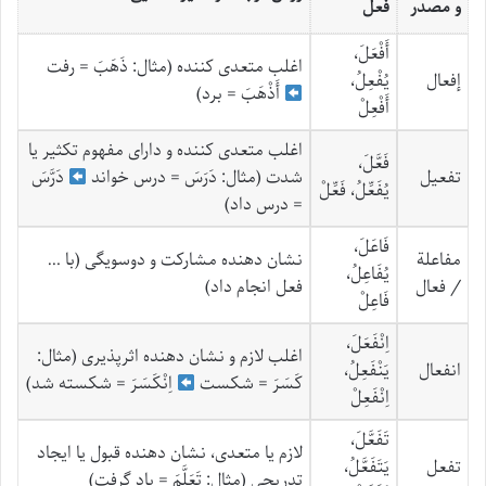
و مصدر
فعل
أَفْعَلَ،
اغلب متعدی کننده (مثال: ذَهَبَ = رفت
إفعال
یُفْعِلُ،
أَذْهَبَ = برد)
أَفْعِلْ
اغلب متعدی کننده و دارای مفهوم تکثیر یا
فَعَّلَ،
تفعیل
شدت (مثال: دَرَسَ = درس خواند
دَرَّسَ
یُفَعِّلُ، فَعِّلْ
= درس داد)
فَاعَلَ،
مفاعلة
نشان دهنده مشارکت و دوسویگی (با …
یُفَاعِلُ،
/ فعال
فعل انجام داد)
فَاعِلْ
اِنْفَعَلَ،
اغلب لازم و نشان دهنده اثرپذیری (مثال:
انفعال
یَنْفَعِلُ،
کَسَرَ = شکست
اِنْکَسَرَ = شکسته شد)
اِنْفَعِلْ
تَفَعَّلَ،
لازم یا متعدی، نشان دهنده قبول یا ایجاد
تفعل
یَتَفَعَّلُ،
تدریجی (مثال: تَعَلَّمَ = یاد گرفت)