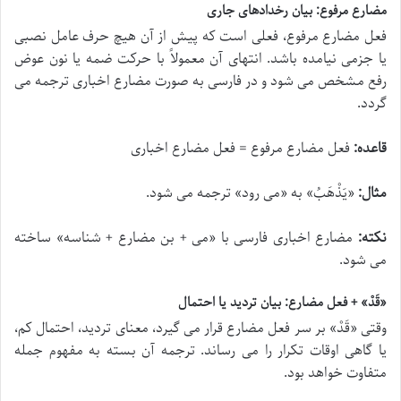
مضارع مرفوع: بیان رخدادهای جاری
فعل مضارع مرفوع، فعلی است که پیش از آن هیچ حرف عامل نصبی
یا جزمی نیامده باشد. انتهای آن معمولاً با حرکت ضمه یا نون عوض
رفع مشخص می شود و در فارسی به صورت مضارع اخباری ترجمه می
گردد.
قاعده:
فعل مضارع مرفوع = فعل مضارع اخباری
مثال:
«
یَذْهَبُ
» به «می رود» ترجمه می شود.
نکته:
مضارع اخباری فارسی با «می + بن مضارع + شناسه» ساخته
می شود.
«قَدْ» + فعل مضارع: بیان تردید یا احتمال
وقتی «
قَدْ
» بر سر فعل مضارع قرار می گیرد، معنای تردید، احتمال کم،
یا گاهی اوقات تکرار را می رساند. ترجمه آن بسته به مفهوم جمله
متفاوت خواهد بود.