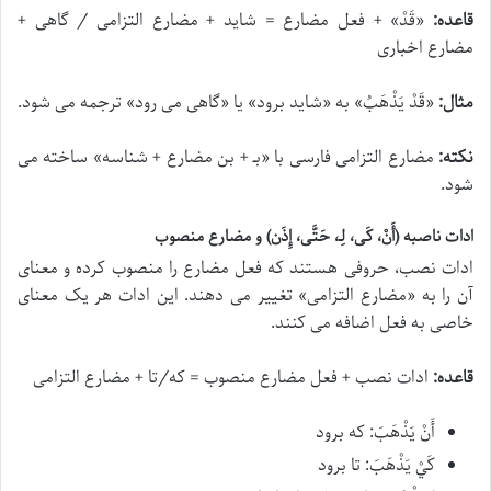
قاعده:
«
قَدْ
» + فعل مضارع = شاید + مضارع التزامی / گاهی +
مضارع اخباری
مثال:
«
قَدْ یَذْهَبُ
» به «شاید برود» یا «گاهی می رود» ترجمه می شود.
نکته:
مضارع التزامی فارسی با «ب‍ـ + بن مضارع + شناسه» ساخته می
شود.
ادات ناصبه (أَنْ، کَی، لِ‍ـ، حَتَّی، إِذَن) و مضارع منصوب
ادات نصب، حروفی هستند که فعل مضارع را منصوب کرده و معنای
آن را به «مضارع التزامی» تغییر می دهند. این ادات هر یک معنای
خاصی به فعل اضافه می کنند.
قاعده:
ادات نصب + فعل مضارع منصوب = که/تا + مضارع التزامی
أَنْ یَذْهَبَ
: که برود
کَيْ یَذْهَبَ
: تا برود