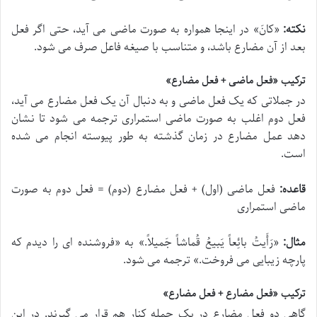
نکته:
«
کانَ
» در اینجا همواره به صورت ماضی می آید، حتی اگر فعل
بعد از آن مضارع باشد، و متناسب با صیغه فاعل صرف می شود.
ترکیب «فعل ماضی + فعل مضارع»
در جملاتی که یک فعل ماضی و به دنبال آن یک فعل مضارع می آید،
فعل دوم اغلب به صورت ماضی استمراری ترجمه می شود تا نشان
دهد عمل مضارع در زمان گذشته به طور پیوسته انجام می شده
است.
قاعده:
فعل ماضی (اول) + فعل مضارع (دوم) = فعل دوم به صورت
ماضی استمراری
مثال:
«
رَأَیتُ بائِعاً یَبیعُ قُماشاً جَمیلاً.
» به «فروشنده ای را دیدم که
پارچه زیبایی می فروخت.» ترجمه می شود.
ترکیب «فعل مضارع + فعل مضارع»
گاهی دو فعل مضارع در یک جمله کنار هم قرار می گیرند. در این