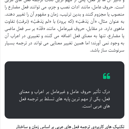
و تأثیر آن ها بر فعل، یکی از مهم ترین نکات ترجمه فعل های عربی
است. حروف عامل، مانند ادات نصب و جزم، می توانند فعل مضارع را
منصوب یا مجزوم کنند و بدین ترتیب، زمان و مفهوم آن را تغییر دهند.
به عنوان مثال، «
أن یَذهَبَ
» (که برود) با «
لم یَذهَبْ
» (نرفت) تفاوت
ماهوی دارد. در مقابل، حروف غیرعامل، مانند «
قَدْ
» بر سر فعل ماضی
یا مضارع، تنها به معنای فعل اضافه می کنند و تغییری در اعراب آن
به وجود نمی آورند؛ اما همین تغییر معنایی می تواند در ترجمه بسیار
سرنوشت ساز باشد.
درک تأثیر حروف عامل و غیرعامل بر اعراب و معنای
فعل، یکی از مهم ترین پایه های تسلط بر ترجمه فعل
های عربی است.
تکنیک های کاربردی ترجمه فعل های عربی بر اساس زمان و ساختار