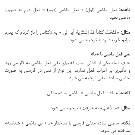
قاعده:
فعل ماضی (اول) + فعل ماضی (دوم) = فعل دوم به صورت
ماضی بعید
مثال:
«
فَتَحْتُ کِتاباً قَدْ اِشْتَرَیهُ أبی لِي.
» به «کتابی را باز کردم که پدرم
برایم خریده بود.» ترجمه می شود.
نفی فعل ماضی با «ما»
حرف «
ما
» یکی از اداتی است که برای نفی فعل ماضی به کار می رود
و تأثیری بر اعراب فعل ندارد. این نوع از نفی در فارسی به صورت
ماضی ساده منفی ترجمه می شود.
قاعده:
«
ما
» + فعل ماضی = ماضی ساده منفی
مثال:
«
ما ذَهَبَ
» به «نرفت» ترجمه می شود.
نکته:
ماضی ساده منفی فارسی با ساختار «ن‍ـ + بن ماضی + شناسه»
ساخته می شود.