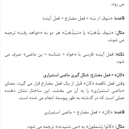
می رود.
قاعده:
«
سَوفَ / س‍َـ
» + فعل مضارع = فعل آینده
مثال:
«
سَوفَ یَذْهَبُ
» یا «
سَیَذْهَبُ
» هر دو به «خواهد رفت» ترجمه
می شوند.
نکته:
فعل آینده فارسی با «خواه + شناسه + بن ماضی» صرف می
شود.
«کانَ» + فعل مضارع: شکل گیری ماضی استمراری
وقتی فعل ناقصه «
کانَ
» قبل از یک فعل مضارع قرار می گیرد، معنای
«ماضی استمراری» را به آن می بخشد. این ساختار نشان دهنده
عملی است که در گذشته به طور پیوسته انجام می شده است.
قاعده:
«
کانَ
» + فعل مضارع = ماضی استمراری
مثال:
«
کانَوا یَسْمَعُونَ
» به «می شنیدند» ترجمه می شود.