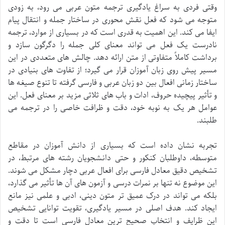
وقتی فردی به سراغ یادگیری ترجمه متون عربی می رود، به زودی
متوجه می شود که فعل نقش محوری در ساختار جمله و انتقال پیام
ایفا می کند. این اهمیت به قدری است که در بسیاری از موارد، ترجمه
نادرست یک فعل می تواند معنای کلی جمله را دگرگون سازد و
برداشت کاملاً متفاوتی از متن ارائه دهد. چالش های متعددی در این
مسیر پیش روی زبان آموزان قرار می گیرد؛ از تفاوت های بنیادی در
ساختار زمانی افعال بین دو زبان عربی و فارسی گرفته تا تنوع صیغه ها
و تأثیر پیچیده حروف، ادات و باب های ثلاثی مزید بر معنای فعل. این
عوامل هر یک به نوبه خود، دقت و ظرافت خاصی را در ترجمه می
طلبند.
تجربه نشان داده است که بسیاری از دانش آموزان در مقاطع
متوسطه، داوطلبان کنکور و حتی دانشجویان رشته های مرتبط، در
تشخیص دقیق معادل فارسی برای افعال عربی دچار مشکل می شوند.
این موضوع نه تنها بر نمرات درسی و آزمون های آن ها تأثیر می گذارد،
بلکه می تواند در درک عمیق تر متون دینی، ادبی و علمی نیز مانع
ایجاد کند. هدف اصلی در مسیر یادگیری، تقویت توانایی تشخیص
این ظرایف و انتخاب صحیح ترین معادل فارسی است تا دقت و