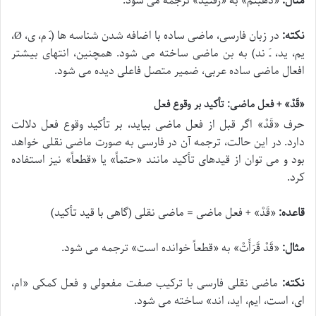
مثال:
«
ذَهَبْتُم
» به «رفتید» ترجمه می شود.
نکته:
در زبان فارسی، ماضی ساده با اضافه شدن شناسه ها (ـَ م، ی، Ø،
یم، ید، ـَ ند) به بن ماضی ساخته می شود. همچنین، انتهای بیشتر
افعال ماضی ساده عربی، ضمیر متصل فاعلی دیده می شود.
«قَدْ» + فعل ماضی: تأکید بر وقوع فعل
حرف «
قَدْ
» اگر قبل از فعل ماضی بیاید، بر تأکید وقوع فعل دلالت
دارد. در این حالت، ترجمه آن در فارسی به صورت ماضی نقلی خواهد
بود و می توان از قیدهای تأکید مانند «حتماً» یا «قطعاً» نیز استفاده
کرد.
قاعده:
«
قَدْ
» + فعل ماضی = ماضی نقلی (گاهی با قید تأکید)
مثال:
«
قَدْ قَرَأَتْ
» به «قطعاً خوانده است» ترجمه می شود.
نکته:
ماضی نقلی فارسی با ترکیب صفت مفعولی و فعل کمکی «ام،
ای، است، ایم، اید، اند» ساخته می شود.