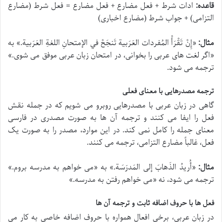
قاعده:
ادات شرط + فعل مضارع + فعل مضارع = فعل شرط (مضارع
التزامی) + جواب شرط (مضارع اخباری)
مثال:
«
إِنْ تَقْرَأْ المُفردات العَرَبیة تَنجَحْ في الإمتحانِ اللغةِ العَرَبیة.
» به
«اگر لغت های عربی را بخوانی، در امتحان زبان عربی موفق می شوی.»
ترجمه می شود.
ترجمه مصدرهایی با معنای فعلی
گاهی در زبان عربی با مصدرهایی روبرو می شویم که در جمله نقش
فعل را ایفا می کنند و ترجمه آن ها به صورت مصدری در فارسی
معنای جمله را کامل نمی کند. در این موارد، مصدر را به صورت یک
فعل، غالباً مضارع التزامی، ترجمه می کنند.
مثال:
«
أُریدُ الذَهابَ إلی المَدرَسَة.
» به «می خواهم به مدرسه بروم.»
ترجمه می شود، نه «می خواهم رفتن به مدرسه.»
فعل ها با حروف اضافه ثابت و ترجمه آن ها
در زبان عربی، برخی افعال همواره با حروف اضافه خاصی به کار می