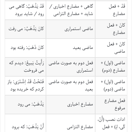
قَدْ
+ فعل
گاهی + مضارع اخباری /
قَدْ یَذْهَبُ
: گاهی می
مضارع
شاید + مضارع التزامی
رود / شاید برود
کانَ
+ فعل
ماضی استمراری
کانَ یَذْهَبُ
: می رفت
مضارع
کانَ
+ فعل
ماضی بعید
کانَ ذَهَبَ
: رفته بود
ماضی
ماضی (اول) +
فعل دوم به صورت ماضی
رَأَیتُ یَبیعُ
: دیدم که
مضارع (دوم)
استمراری
می فروخت
ماضی (اول) +
فعل دوم به صورت ماضی
فَتَحْتُ قَدْ اِشْتَرَی
: باز
ماضی (دوم)
بعید
کردم که خریده بود
فعل مضارع
مضارع اخباری
یَذْهَبُ
: می رود
مرفوع
ادات نصب (
أَنْ،
کَی، لِ‍ـ
) + فعل
مضارع التزامی
أَنْ یَذْهَبَ
: که برود