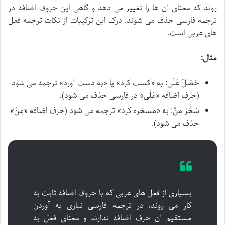
روند که معنای آن ها را تغییر می دهد و گاهی این حروف اضافه در
ترجمه فارسی حذف می شوند. درک این ترکیبات از نکات ترجمه فعل
های عربی است.
مثال:
حَصَلَ عَلَی
: به «کسب کرد» یا «به دست آورد» ترجمه می شود
(حرف اضافه «
عَلَی
» در فارسی حذف می شود).
سَخَّرَ مِنْ
: به «مسخره کرد» ترجمه می شود (حرف اضافه «
مِنْ
»
حذف می شود).
بسیاری از فعل های عربی که با حروف اضافه ثابت به
کار می روند، در ترجمه فارسی نیازی به آوردن
مستقیم آن حرف اضافه ندارند و معنای فعل به