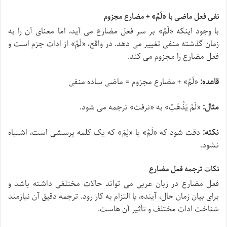
نفی فعل ماضی با «لَمْ» + مضارع مجزوم
با وجود اینکه «
لَمْ
» بر سر فعل مضارع می آید، اما معنای آن را به
زمان گذشته منفی تغییر می دهد. در واقع، «
لَمْ
» از ادات جزم است و
فعل مضارع را مجزوم می کند.
قاعده:
«
لَمْ
» + مضارع مجزوم = ماضی ساده منفی
مثال:
«
لَمْ یَذْهَبْ
» به «نرفت» ترجمه می شود.
نکته:
دقت شود که «
لَمْ
» با «
لِمَ
» که یک کلمه پرسشی است، اشتباه
نشود.
نکات ترجمه فعل مضارع
فعل مضارع در زبان عربی می تواند حالات مختلفی داشته باشد و
برای بیان زمان حال، آینده، یا التزام به کار رود. ترجمه دقیق آن نیازمند
شناخت ادات مختلف و تأثیر آن هاست.