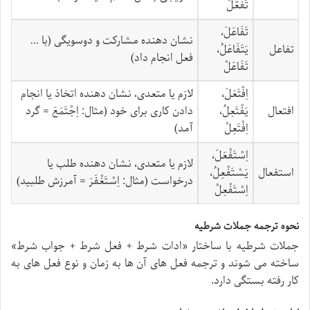
تَفَعَّلْ
تَفَاعَلَ،
نشان دهنده مشارکت و دوسویگی (با …
تفاعل
یَتَفَاعَلُ،
فعل انجام داد)
تَفَاعَلْ
اِفْتَعَلَ،
لازم یا متعدی، نشان دهنده اتخاذ یا انجام
افتعال
یَفْتَعِلُ،
دادن کاری برای خود (مثال: اِجْتَمَعَ = گرد
اِفْتَعِلْ
آمد)
اِسْتَفْعَلَ،
لازم یا متعدی، نشان دهنده طلب یا
استفعال
یَسْتَفْعِلُ،
درخواست (مثال: اِسْتَغْفَرَ = آمرزش طلبید)
اِسْتَفْعِلْ
نحوه ترجمه جملات شرطیه
جملات شرطیه با ساختار «ادات شرط + فعل شرط + جواب شرط»
ساخته می شوند و ترجمه فعل های آن ها به زمان و نوع فعل های به
کار رفته بستگی دارد.