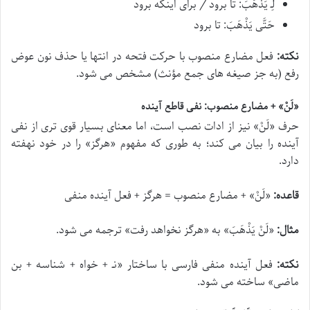
لِ‍ـ یَذْهَبَ
: تا برود / برای اینکه برود
حَتَّی یَذْهَبَ
: تا برود
نکته:
فعل مضارع منصوب با حرکت فتحه در انتها یا حذف نون عوض
رفع (به جز صیغه های جمع مؤنث) مشخص می شود.
«لَنْ» + مضارع منصوب: نفی قاطع آینده
حرف «
لَنْ
» نیز از ادات نصب است، اما معنای بسیار قوی تری از نفی
آینده را بیان می کند؛ به طوری که مفهوم «هرگز» را در خود نهفته
دارد.
قاعده:
«
لَنْ
» + مضارع منصوب = هرگز + فعل آینده منفی
مثال:
«
لَنْ یَذْهَبَ
» به «هرگز نخواهد رفت» ترجمه می شود.
نکته:
فعل آینده منفی فارسی با ساختار «ن‍ـ + خواه + شناسه + بن
ماضی» ساخته می شود.