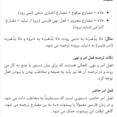
«
لا
» + مضارع مرفوع = مضارع اخباری منفی (نمی رود)
«
لا
» + مضارع مجزوم = فعل نهی فارسی (نرو) / نباید + مضارع
التزامی (نباید برود)
مثال:
«
لا یَذْهَبُ
» به «نمی رود»، «
لا تَذْهَبْ
» به «نرو» و «
لا یَذْهَبْ
»
(امر غایب) به «نباید برود» ترجمه می شود.
نکات ترجمه فعل امر و نهی
فعل امر و نهی، افعالی هستند که برای بیان دستور یا منع به کار می
روند و در ترجمه آن ها نیز باید به صیغه و مخاطب بودن یا نبودن فعل
توجه کرد.
فعل امر حاضر
فعل امر حاضر، دستوری است که مستقیماً به مخاطب داده می شود
و در زبان فارسی معمولاً با پیشوند «ب‍ـ» به بن مضارع ترجمه می شود.
گاهی اوقات این پیشوند حذف می شود.