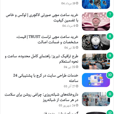
19 مرداد 04
خرید ساعت مچی صورتی لاکچری | لوکس و خاص
با تضمین کیفیت
6 مرداد 04
خرید ساعت مچی تراست TRUST | قیمت،
مشخصات و ضمانت اصالت
31 تیر 04
طرح ترافیک تبریز: راهنمای کامل محدوده، ساعت و
نحوه استعلام
25 تیر 04
خدمات طراحی سایت در کرج با پشتیبانی 24
ساعته
27 آذر 03
داروخانه‌های شبانه‌روزی: چراغی روشن برای سلامت
در هر ساعت از شبانه‌روز
24 شهریور 03
گن ساعت شنی بدون فنر