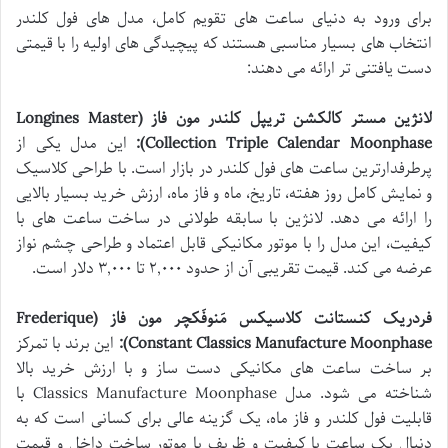
برای ورود به دنیای ساعت های تقویم کامل، مدل های فول کلندر
انتخاب های بسیار مناسبی هستند که پیچیدگی های اولیه را با قیمتی
دست یافتنی تر ارائه می دهند:
لانژین مستر کالکشن تریپل کلندر مون فاز (Longines Master
Collection Triple Calendar Moonphase):
این مدل یکی از
پرطرفدارترین ساعت های فول کلندر در بازار است. با طراحی کلاسیک
و نمایش کامل روز هفته، تاریخ، ماه و فاز ماه، ارزش خرید بسیار بالایی
را ارائه می دهد. لانژین با سابقه طولانی در ساخت ساعت های با
کیفیت، این مدل را با موتور مکانیکی قابل اعتماد و طراحی چشم نواز
عرضه می کند. قیمت تقریبی آن از حدود ۲,۰۰۰ تا ۳,۰۰۰ دلار است.
فردریک کنستانت کلاسیکس مَنوفَکچر مون فاز (Frederique
Constant Classics Manufacture Moonphase):
این برند با تمرکز
بر ساخت ساعت های مکانیکی دست ساز و با ارزش خرید بالا
شناخته می شود. مدل Classics Manufacture Moonphase با
قابلیت فول کلندر و فاز ماه، یک گزینه عالی برای کسانی است که به
دنبال یک ساعت با کیفیت و ظریف با موتور ساخت داخل و قیمت