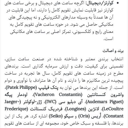
کوارتز/دیجیتال:
اگرچه ساعت های دیجیتال و برخی ساعت های
کوارتز نیز قابلیت نمایش تقویم کامل را دارند، اما این قابلیت در
آن ها عمدتاً به وسیله مدارهای الکترونیکی و نه پیچیدگی های
مکانیکی حاصل می شود. در حوزه ساعت های تقویم کامل به
معنای رایج و کلکسیونی، تمرکز اصلی بر ساعت های مکانیکی
است.
برند و اصالت
انتخاب برندی معتبر و شناخته شده در صنعت ساعت سازی،
تضمینی برای کیفیت، دقت و ارزش سرمایه گذاری است. برندهای
مطرح در زمینه ساعت های تقویم کامل، سال ها تجربه در ساخت
پیچیده ترین مکانیزم ها را دارند و نام آن ها مترادف با نوآوری و دوام
است. از جمله این برندها می توان به
پتک فیلیپ (Patek Philippe)
،
واشرون کنستانتین (Vacheron Constantin)
،
اودمار پیگه
(Audemars Piguet)
،
آی دبلیو سی (IWC)
،
ژژر-لوکولتر (Jaeger-
LeCoultre)
،
لانژین (Longines)
،
فردریک کنستانت (Frederique
Constant)
،
اُریس (Oris)
و
سیکو (Seiko)
اشاره کرد. هر یک از این
برندها، با فلسفه و سبک خاص خود، مجموعه ای از ساعت های تقویم