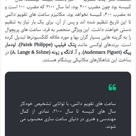
کبیسه بود چون مضرب ۴۰۰ بود، اما سال ۲۱۰۰ که مضرب ۱۰۰ است و
نه مضرب ۴۰۰، کبیسه نخواهد بود. مکانیزم ساعت های تقویم دائمی
تا این تاریخ تنظیم شده اند و پس از آن، برای یک بار نیاز به تنظیم
دستی خواهند داشت. این ویژگی منحصر به فرد، ساعت های پرپچوال
را به گزینه هایی بسیار گران بها و مورد علاقه کلکسیونرها تبدیل کرده
است. برندهای لوکسی مانند
پتک فیلیپ (Patek Philippe)
،
اودمار
پیگه (Audemars Piguet)
، و
آ. لانگه و زونه (A. Lange & Söhne)
در
ساخت این شاهکارهای مکانیکی پیشگام هستند.
ساعت های تقویم دائمی، با توانایی تشخیص خودکار
سال های کبیسه تا سال ۲۱۰۰، نمادی از کمال
مهندسی و هنری در دنیای ساعت سازی محسوب می
شوند.