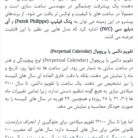
دهنده یک پیشرفت چشمگیر در مهندسی ساعت سازی است و
معمولاً در ساعت های با کیفیت و لوکس تر یافت می شود. از برندهای
پیشرو در این زمینه می توان به
پتک فیلیپ (Patek Philippe)
و
آی
دبلیو سی (IWC)
اشاره کرد که مدل هایی بی نظیر با این قابلیت
عرضه می کنند.
تقویم دائمی یا پرپچوال (Perpetual Calendar)
تقویم دائمی یا پرپچوال (Perpetual Calendar) اوج پیچیدگی و هنر
در ساعت سازی به شمار می رود. این ساعت ها نه تنها روز، تاریخ و
ماه را نمایش می دهند، بلکه با دقت خارق العاده ای سال های کبیسه
را نیز تشخیص می دهند. یک ساعت با تقویم دائمی، تا سال ۲۱۰۰
میلادی نیازی به هیچ گونه تنظیم دستی ندارد، زیرا تمامی تغییرات ماه
ها (۳۰، ۳۱ یا ۲۸ روزه) و همچنین ۲۹ فوریه در سال های کبیسه را به
صورت خودکار محاسبه و نمایش می دهد.
اما چرا تا سال ۲۱۰۰؟ تقویم میلادی، برای جلوگیری از انحراف درازمدت،
قانونی خاص برای سال های کبیسه دارد: سال هایی که مضرب ۱۰۰
هستند، مگر اینکه مضرب ۴۰۰ هم باشند، کبیسه نیستند. سال ۲۰۰۰