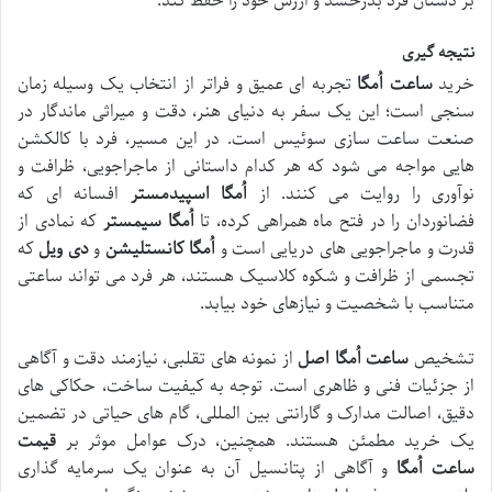
بر دستان فرد بدرخشد و ارزش خود را حفظ کند.
نتیجه گیری
خرید
ساعت اُمگا
تجربه ای عمیق و فراتر از انتخاب یک وسیله زمان
سنجی است؛ این یک سفر به دنیای هنر، دقت و میراثی ماندگار در
صنعت ساعت سازی سوئیس است. در این مسیر، فرد با کالکشن
هایی مواجه می شود که هر کدام داستانی از ماجراجویی، ظرافت و
نوآوری را روایت می کنند. از
اُمگا اسپیدمستر
افسانه ای که
فضانوردان را در فتح ماه همراهی کرده، تا
اُمگا سیمستر
که نمادی از
قدرت و ماجراجویی های دریایی است و
اُمگا کانستلیشن
و
دی ویل
که
تجسمی از ظرافت و شکوه کلاسیک هستند، هر فرد می تواند ساعتی
متناسب با شخصیت و نیازهای خود بیابد.
تشخیص
ساعت اُمگا اصل
از نمونه های تقلبی، نیازمند دقت و آگاهی
از جزئیات فنی و ظاهری است. توجه به کیفیت ساخت، حکاکی های
دقیق، اصالت مدارک و گارانتی بین المللی، گام های حیاتی در تضمین
یک خرید مطمئن هستند. همچنین، درک عوامل موثر بر
قیمت
ساعت اُمگا
و آگاهی از پتانسیل آن به عنوان یک سرمایه گذاری