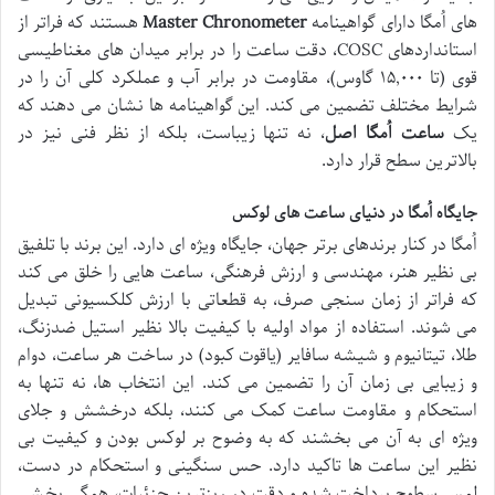
های اُمگا دارای گواهینامه
Master Chronometer
هستند که فراتر از
استانداردهای COSC، دقت ساعت را در برابر میدان های مغناطیسی
قوی (تا ۱۵,۰۰۰ گاوس)، مقاومت در برابر آب و عملکرد کلی آن را در
شرایط مختلف تضمین می کند. این گواهینامه ها نشان می دهند که
یک
ساعت اُمگا اصل
، نه تنها زیباست، بلکه از نظر فنی نیز در
بالاترین سطح قرار دارد.
جایگاه اُمگا در دنیای ساعت های لوکس
اُمگا در کنار برندهای برتر جهان، جایگاه ویژه ای دارد. این برند با تلفیق
بی نظیر هنر، مهندسی و ارزش فرهنگی، ساعت هایی را خلق می کند
که فراتر از زمان سنجی صرف، به قطعاتی با ارزش کلکسیونی تبدیل
می شوند. استفاده از مواد اولیه با کیفیت بالا نظیر استیل ضدزنگ،
طلا، تیتانیوم و شیشه سافایر (یاقوت کبود) در ساخت هر ساعت، دوام
و زیبایی بی زمان آن را تضمین می کند. این انتخاب ها، نه تنها به
استحکام و مقاومت ساعت کمک می کنند، بلکه درخشش و جلای
ویژه ای به آن می بخشند که به وضوح بر لوکس بودن و کیفیت بی
نظیر این ساعت ها تاکید دارد. حس سنگینی و استحکام در دست،
لمس سطوح پرداخت شده و دقت در ریزترین جزئیات، همگی بخشی