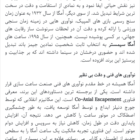
نیز نقش حیاتی ایفا نمود و به نمادی از استقامت و دقت در سخت
ترین شرایط تبدیل شد. از سوی دیگر، اُمگا از سال ۱۹۳۲ به عنوان زمان
سنج رسمی بازی های المپیک، نوآوری هایی در زمینه زمان سنجی
ورزشی را ارائه کرده و دقت آن در لحظات سرنوشت ساز رقابت های
جهانی، بر کسی پوشیده نیست. همچنین، از سال ۱۹۹۵، ساعت های
اُمگا سیمستر
به انتخاب ثابت شخصیت نمادین جیمز باند تبدیل
شده اند و حضوری درخشان در سینما داشته اند که بر جذابیت و
پرستیژ این برند افزوده است.
نوآوری های فنی و دقت بی نظیر
اُمگا همیشه در خط مقدم نوآوری های فنی صنعت ساعت سازی قرار
داشته است. یکی از برجسته ترین دستاوردهای این برند، معرفی
فناوری
Co-Axial Escapement
است. این مکانیزم انقلابی که توسط
جورج دنیلز ابداع و توسط اُمگا توسعه یافت، به طور چشمگیری
اصطکاک در موتور ساعت را کاهش می دهد. نتیجه آن، افزایش
پایداری دقت در طول زمان، کاهش نیاز به سرویس و افزایش دوام
موتور است. این فناوری، تجربه مالکیت یک ساعت اُمگا را به سطحی
جدید از اطمینان و کارایی می رساند. علاوه بر این، بسیاری از ساعت