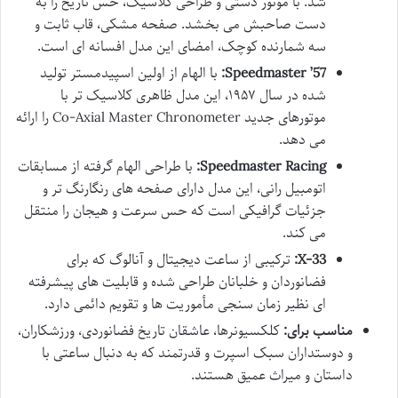
شد. با موتور دستی و طراحی کلاسیک، حس تاریخ را به
دست صاحبش می بخشد. صفحه مشکی، قاب ثابت و
سه شمارنده کوچک، امضای این مدل افسانه ای است.
Speedmaster ’57:
با الهام از اولین اسپیدمستر تولید
شده در سال ۱۹۵۷، این مدل ظاهری کلاسیک تر با
موتورهای جدید Co-Axial Master Chronometer را ارائه
می دهد.
Speedmaster Racing:
با طراحی الهام گرفته از مسابقات
اتومبیل رانی، این مدل دارای صفحه های رنگارنگ تر و
جزئیات گرافیکی است که حس سرعت و هیجان را منتقل
می کند.
X-33:
ترکیبی از ساعت دیجیتال و آنالوگ که برای
فضانوردان و خلبانان طراحی شده و قابلیت های پیشرفته
ای نظیر زمان سنجی مأموریت ها و تقویم دائمی دارد.
مناسب برای:
کلکسیونرها، عاشقان تاریخ فضانوردی، ورزشکاران،
و دوستداران سبک اسپرت و قدرتمند که به دنبال ساعتی با
داستان و میراث عمیق هستند.