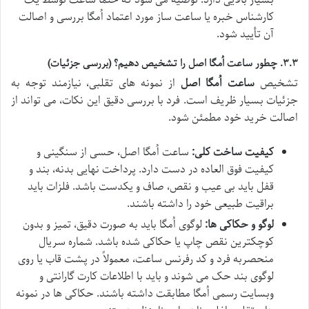
بسیار بالایی دارد. توصیه می شود که حتماً ساعت توسط یک
کارشناس خبره یا ساعت ساز مورد اعتماد اُمگا بررسی و اصالت
آن تأیید شود.
۳.۳. چطور ساعت اُمگا اصل را تشخیص دهیم؟ (بررسی جزئیات)
تشخیص
ساعت اُمگا اصل
از نمونه های تقلبی، نیازمند توجه به
جزئیات بسیار ظریف است. فرد با بررسی دقیق این نکات، می تواند از
اصالت خرید خود مطمئن شود.
کیفیت ساخت کلی:
ساعت اُمگا اصل، حسی از سنگینی و
کیفیت فوق العاده در دست دارد. پرداخت نهایی بدنه، بند و
قفل باید بی عیب و نقص، صاف و یکدست باشد. فلزات باید
براقیت طبیعی خود را داشته باشند.
لوگو و حکاکی ها:
لوگوی اُمگا باید به صورت دقیق، تمیز و بدون
کوچکترین نقص چاپ یا حکاکی شده باشد. شماره سریال
منحصربه فرد و کد رفرنس ساعت، معمولاً در پشت قاب یا روی
لوگوی بند حک می شوند و باید با اطلاعات کارت گارانتی و
وبسایت رسمی اُمگا مطابقت داشته باشند. حکاکی ها در نمونه