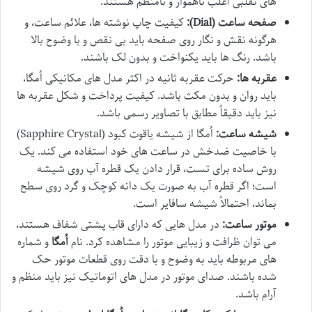
های تقلبی اغلب ناهموار و نامنظم هستند.
صفحه ساعت (Dial):
کیفیت چاپ نوشته ها، علائم ساعت، و
هرگونه نقش و نگار روی صفحه باید بی نقص و با وضوح بالا
باشد. رنگ ها باید یکنواخت و بدون لک باشند.
عقربه ها:
حرکت عقربه ثانیه در اکثر مدل های مکانیکی اُمگا،
باید روان و بدون مکث باشد. کیفیت پرداخت و شکل عقربه ها
نیز باید دقیقاً مطابق با تصاویر رسمی باشد.
شیشه ساعت:
اُمگا از شیشه یاقوت کبود (Sapphire Crystal)
با خاصیت ضدخش در ساعت های خود استفاده می کند. یک
روش ساده برای تست، قرار دادن یک قطره آب روی شیشه
است؛ اگر قطره آب به صورت یک دانه کوچک و گرد روی سطح
بماند، احتمالاً شیشه سافایر است.
موتور ساعت:
در مدل هایی که دارای قاب پشتی شفاف هستند،
می توان ظرافت و زیبایی موتور را مشاهده کرد. نام
اُمگا
و شماره
های مربوطه باید به وضوح و با دقت روی قطعات موتور حک
شده باشند. صدای موتور در مدل های اتوماتیک نیز باید منظم و
آرام باشد.