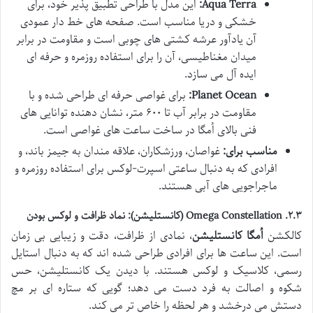
Aqua Terra:
این مدل با طراحی تطبیق پذیر خود، برای
خشکی و دریا مناسب است. صفحه های خط دار عمودی
آن یادآور عرشه کشتی های چوبی است و مقاومت در برابر
میدان مغناطیسی، آن را برای استفاده روزمره و حرفه ای
ایده آل می سازد.
Planet Ocean:
برای غواصی حرفه ای طراحی شده و با
مقاومت در برابر آب تا ۶۰۰ متر، نشان دهنده توانایی های
فنی بالای اُمگا در ساخت ساعت های غواصی است.
مناسب برای:
غواصان، ورزشکاران، علاقه مندان به جیمز باند، و
افرادی که به دنبال ساعتی اسپرت-لوکس برای استفاده روزمره و
ماجراجویی های آبی هستند.
۲.۳.
Omega Constellation (کانستلیشن)
: نماد ظرافت و لوکس بودن
کالکشن
اُمگا کانستلیشن
، نمادی از ظرافت، دقت و زیبایی بی زمان
است. این ساعت ها برای افرادی طراحی شده اند که به دنبال استایل
رسمی، کلاسیک و لوکس هستند. با دیدن یک کانستلیشن، حس
شکوه و اصالت به فرد دست می دهد؛ گویی که ستاره ای بر مچ
دستش می درخشد و هر لحظه را خاص تر می کند.