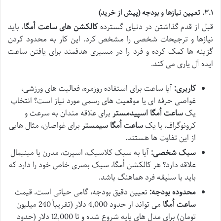
۳.۱. تعیین نیازها و بودجه (پیش از خرید)
قبل از قدم گذاشتن در دنیای گسترده
کالکشن های ساعت اُمگا
، باید
نیازها و ترجیحات شخصی را مشخص کرد. این کار به محدود کردن
گزینه ها کمک کرده و فرد را در مسیری هدفمند برای یافتن ساعت
ایده آل یاری می کند.
کاربری:
آیا ساعت برای استفاده روزمره، فعالیت های ورزشی،
غواصی حرفه ای یا موقعیت های رسمی مورد نیاز است؟ انتخاب
یک
ساعت اُمگا اسپیدمستر
برای علاقه مندان به سرعت و
کرونوگراف، یا یک
ساعت اُمگا سیمستر
برای غواصان، مثال هایی
از این تفاوت ها هستند.
سبک شخصی:
آیا به سبک کلاسیک، اسپرت، مدرن یا مینیمال
علاقه دارد؟ هر کالکشن اُمگا، سبک بصری خاص خود را دارد که
باید با سلیقه فرد هماهنگ باشد.
محدوده بودجه:
تعیین دقیق بودجه، گامی حیاتی است. قیمت
ساعت اُمگا
می تواند از حدود 4,000 دلار (تقریباً 240 میلیون
تومان) برای مدل های پایه شروع شده و تا 12,000 دلار (حدود