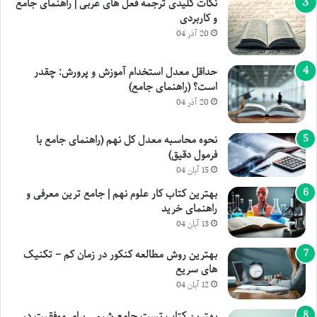
نکات کلیدی ترجمه فعل های عربی | راهنمای جامع
و کاربردی
20 آذر 04
حداقل معدل استخدام آموزش و پرورش: چقدر
است؟ (راهنمای جامع)
20 آذر 04
نحوه محاسبه معدل کل نهم (راهنمای جامع با
فرمول دقیق)
15 آبان 04
بهترین کتاب کار علوم نهم | جامع ترین معرفی و
راهنمای خرید
13 آبان 04
بهترین روش مطالعه کنکور در زمان کم – تکنیک
های سریع
12 آبان 04
بهترین کتاب تست جامع شیمی برای موفقیت در