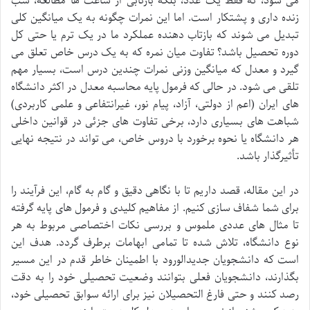
می شود، نه فقط یک عدد، بلکه بازتابی از ساعت ها مطالعه، شب
زنده داری و پشتکار است. اما این نمرات چگونه به یک میانگین کلی
تبدیل می شوند که بازتاب دهنده عملکرد ما در یک ترم یا حتی کل
دوره تحصیل باشد؟ تفاوت میان نمره که به یک درس خاص تعلق می
گیرد و معدل که میانگین وزنی نمرات چندین درس است، بسیار مهم
تلقی می شود. در حالی که فرمول پایه محاسبه معدل در اکثر دانشگاه
های ایران (اعم از دولتی، آزاد، پیام نور، غیرانتفاعی و علمی کاربردی)
شباهت های بسیاری دارد، برخی تفاوت های جزئی در قوانین داخلی
هر دانشگاه یا نحوه برخورد با دروس خاص، می تواند در نتیجه نهایی
تأثیرگذار باشد.
در این مقاله، قصد داریم تا با نگاهی دقیق و گام به گام، این فرآیند را
برای شما شفاف سازی کنیم. از مفاهیم کلیدی و فرمول های پایه گرفته
تا مثال های عددی ملموس و بررسی نکات اختصاصی مربوط به هر
نوع دانشگاه، تلاش شده تا تمامی ابهامات برطرف گردد. هدف این
است که دانشجویان جدیدالورود با اطمینان خاطر قدم در این مسیر
بگذارند، دانشجویان فعلی بتوانند وضعیت تحصیلی خود را به دقت
رصد کنند و حتی فارغ التحصیلان نیز برای ارائه سوابق تحصیلی خود،